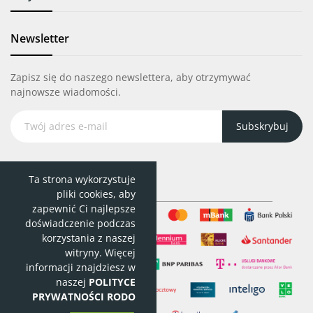
Newsletter
Zapisz się do naszego newslettera, aby otrzymywać
najnowsze wiadomości.
Subskrybuj
Ta strona wykorzystuje
pliki cookies, aby
zapewnić Ci najlepsze
doświadczenie podczas
korzystania z naszej
witryny. Więcej
informacji znajdziesz w
naszej
POLITYCE
PRYWATNOŚCI RODO