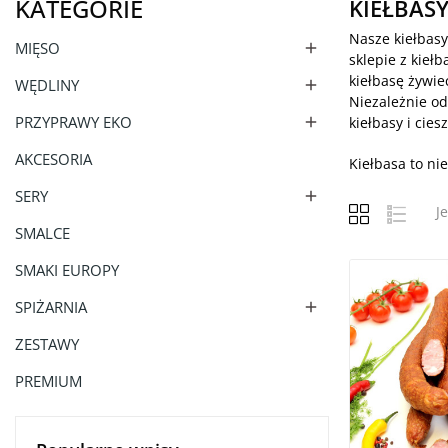
KATEGORIE
KIEŁBAS
Nasze kiełbasy
MIĘSO

sklepie z kieł
kiełbasę żywie
WĘDLINY

Niezależnie od
PRZYPRAWY EKO

kiełbasy i cie
AKCESORIA
Kiełbasa to nie
SERY

J
SMALCE
SMAKI EUROPY
SPIŻARNIA

ZESTAWY
PREMIUM