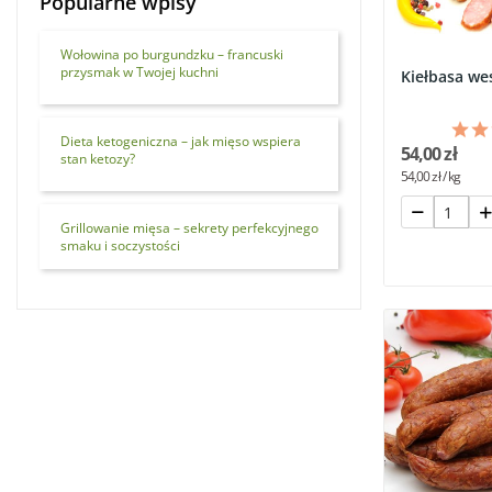
Popularne wpisy
Wołowina po burgundzku – francuski
przysmak w Twojej kuchni
Kiełbasa we
Dieta ketogeniczna – jak mięso wspiera
54,00 zł
stan ketozy?
54,00 zł / kg
Grillowanie mięsa – sekrety perfekcyjnego
smaku i soczystości