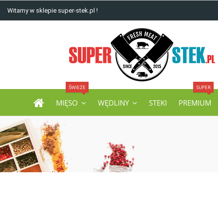
Witamy w sklepie super-stek.pl !
ŚWIEŻE
SUPER
MIĘSO
WĘDLINY
STEKI
PREMIUM