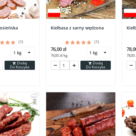
rosieńska
Kiełbasa z sarny wędzona
Kieł
(1)
(1)
76,00 zł
78,0
76,00 zł / kg
78,00 z
Dodaj
Dodaj


Do Koszyka
Do Koszyka