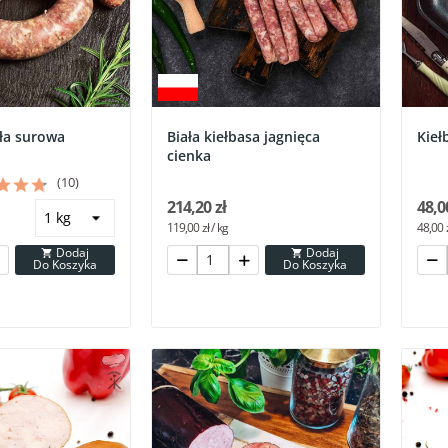
ała surowa
Biała kiełbasa jagnięca
Kieł
cienka
(10)
214,20 zł
48,0
119,00 zł / kg
48,00 z
Dodaj
Dodaj


Do Koszyka
Do Koszyka