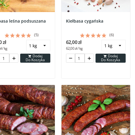
basa leśna podsuszana
Kiełbasa cygańska
(5)
(6)
0 zł
62,00 zł
ł / kg
62,00 zł / kg
Dodaj
Dodaj


Do Koszyka
Do Koszyka