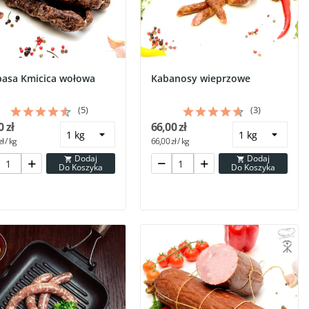
basa Kmicica wołowa
Kabanosy wieprzowe
(5)
(3)
0 zł
66,00 zł
ł / kg
66,00 zł / kg
Dodaj
Dodaj


Do Koszyka
Do Koszyka