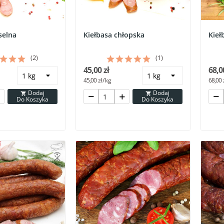
selna
Kiełbasa chłopska
Kieł
(2)
(1)
45,00 zł
68,0
45,00 zł / kg
68,00 z
Dodaj
Dodaj


Do Koszyka
Do Koszyka