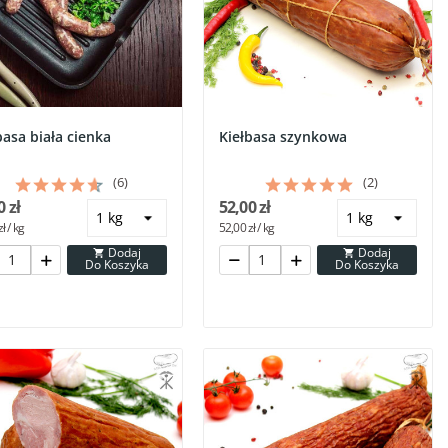
basa biała cienka
Kiełbasa szynkowa
(6)
(2)
0 zł
52,00 zł
ł / kg
52,00 zł / kg
Dodaj
Dodaj


Do Koszyka
Do Koszyka