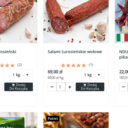
rosieński
Salami turosieńskie wołowe
NDUJ
pika
(2)
(1)
69,00 zł
22,0
69,00 zł / kg
183,31 
Dodaj
Dodaj


Do Koszyka
Do Koszyka
Pakiet