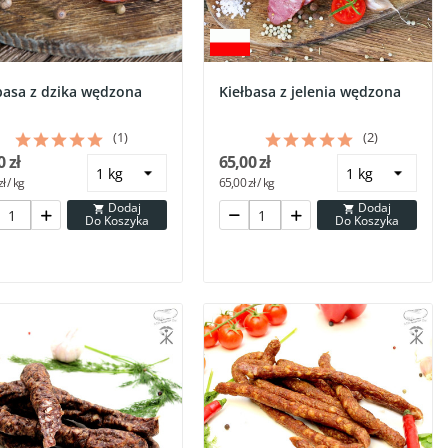
basa z dzika wędzona
Kiełbasa z jelenia wędzona
(1)
(2)
0 zł
65,00 zł
ł / kg
65,00 zł / kg
Dodaj
Dodaj


Do Koszyka
Do Koszyka