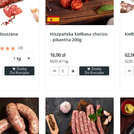
dsuszana
Hiszpańska kiełbasa chorizo
Kieł
- pikantna 200g
(4)
16,90 zł
62,0
84,50 zł / 1kg
62,00 z
Dodaj
Dodaj


Do Koszyka
Do Koszyka