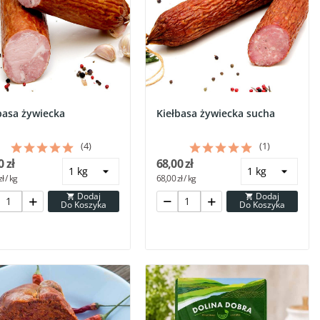
basa żywiecka
Kiełbasa żywiecka sucha
(4)
(1)
0 zł
68,00 zł
ł / kg
68,00 zł / kg
Dodaj
Dodaj


Do Koszyka
Do Koszyka