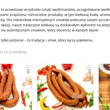
Y
 to prawdziwe arcydzieła sztuki wędliniarskiej, przygotowane wedł
basami znajdziesz różnorodne produkty, w tym kiełbasę białą, arom
cką. Dla miłośników intensywnych smaków polecamy salami piccante
 okazji, nasze tradycyjne kiełbasy są doskonałym wyborem na wiej
sz się autentycznym smakiem, który docenisz w każdym kęsie!
 tylko jedzenie – to tradycja i smak, który łączy pokolenia.
est 26 produktów.