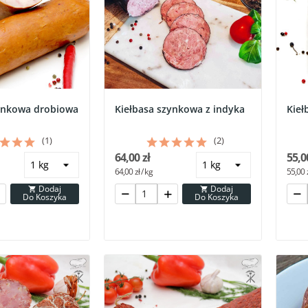
ynkowa drobiowa
Kiełbasa szynkowa z indyka
Kieł
(1)
(2)
64,00 zł
55,0
64,00 zł / kg
55,00 z
Dodaj
Dodaj


Do Koszyka
Do Koszyka