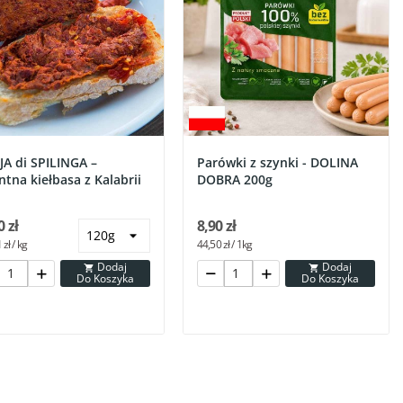
A di SPILINGA –
Parówki z szynki - DOLINA
ntna kiełbasa z Kalabrii
DOBRA 200g
0 zł
8,90 zł
zł / kg
44,50 zł / 1kg
Dodaj
Dodaj


Do Koszyka
Do Koszyka