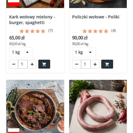
Kark wołowy mielony -
Policzki wołowe - Poliki
burger, spaghetti
(7)
(4)
65,00 zł
90,00 zł
65,00 zł / kg
90,00 zł / kg

