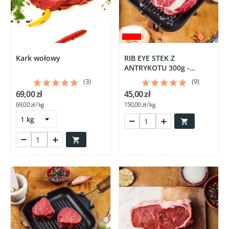
Kark wołowy
RIB EYE STEK Z
ANTRYKOTU 300g -
POLSKA
(3)
(9)
69,00 zł
45,00 zł
69,00 zł / kg
150,00 zł / kg

