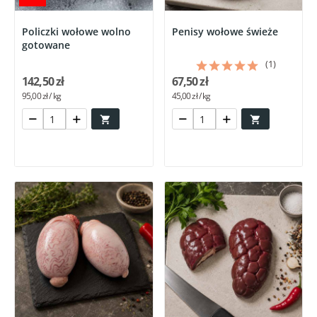
Policzki wołowe wolno
Penisy wołowe świeże
gotowane
(1)
142,50 zł
67,50 zł
95,00 zł / kg
45,00 zł / kg

