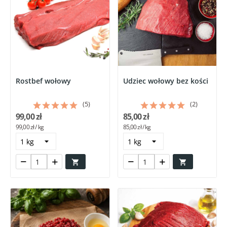
Rostbef wołowy
Udziec wołowy bez kości
(5)
(2)
99,00 zł
85,00 zł
99,00 zł / kg
85,00 zł / kg

