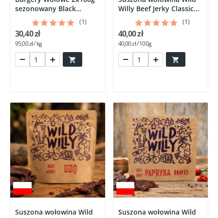
sezonowany Black
Willy Beef Jerky Classic...
Angus...
(1)
(1)
30,40 zł
40,00 zł
95,00 zł / kg
40,00 zł / 100g


Suszona wołowina Wild
Suszona wołowina Wild