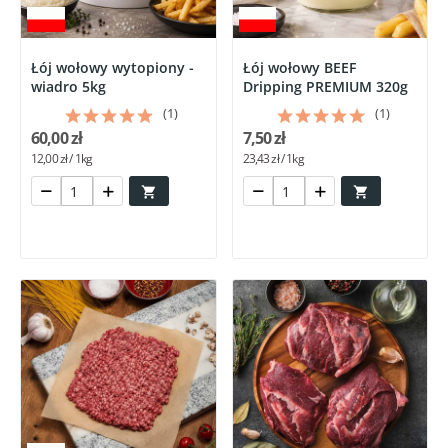
Łój wołowy wytopiony -
Łój wołowy BEEF
wiadro 5kg
Dripping PREMIUM 320g
(1)
(1)
60,00 zł
7,50 zł
12,00 zł / 1kg
23,43 zł / 1kg

