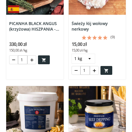
PICANHA BLACK ANGUS
Świeży łój wołowy
(krzyżowa) HISZPANIA -...
nerkowy
(9)
330,00 zł
15,00 zł
150,00 zł / kg
15,00 zł / kg

