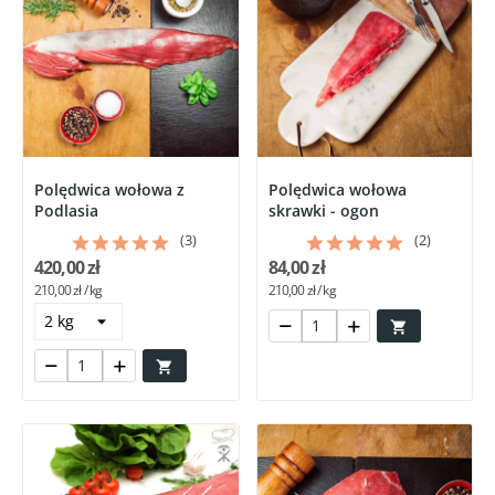
Polędwica wołowa z
Polędwica wołowa
Podlasia
skrawki - ogon
(3)
(2)
420,00 zł
84,00 zł
210,00 zł / kg
210,00 zł / kg

