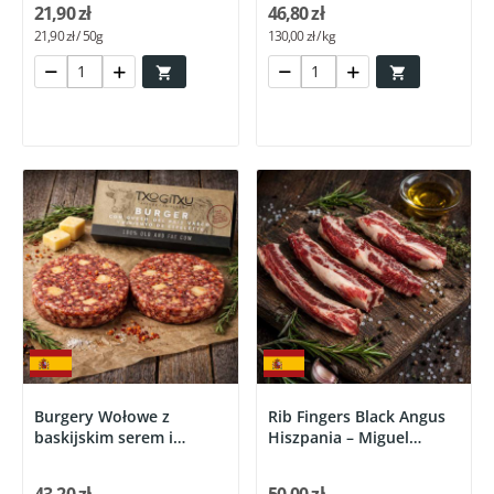
21,90 zł
46,80 zł
21,90 zł / 50g
130,00 zł / kg


Burgery Wołowe z
Rib Fingers Black Angus
baskijskim serem i
Hiszpania – Miguel
papryką...
Vergara