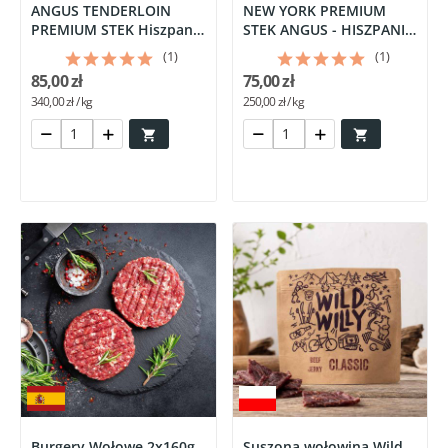
ANGUS TENDERLOIN
NEW YORK PREMIUM
PREMIUM STEK Hiszpania
STEK ANGUS - HISZPANIA
-...
Miguel...
(1)
(1)
85,00 zł
75,00 zł
340,00 zł / kg
250,00 zł / kg


Burgery Wołowe 2x160g
Suszona wołowina Wild