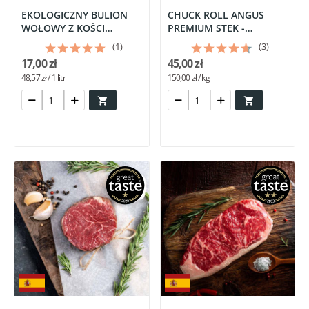
EKOLOGICZNY BULION
CHUCK ROLL ANGUS
WOŁOWY Z KOŚCI
PREMIUM STEK -
SZPIKOWYCH 350ml
HISZPANIA...
(1)
(3)
17,00 zł
45,00 zł
48,57 zł / 1 litr
150,00 zł / kg

