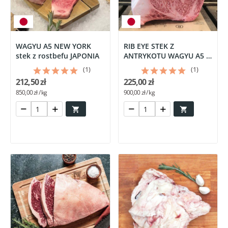
WAGYU A5 NEW YORK
RIB EYE STEK Z
stek z rostbefu JAPONIA
ANTRYKOTU WAGYU A5 -
JAPONIA
(1)
(1)
212,50 zł
225,00 zł
850,00 zł / kg
900,00 zł / kg

