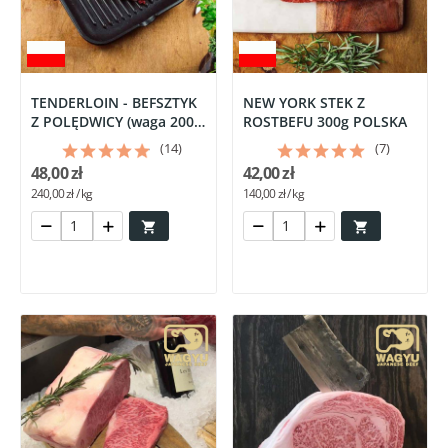
TENDERLOIN - BEFSZTYK
NEW YORK STEK Z
Z POLĘDWICY (waga 200
ROSTBEFU 300g POLSKA
g)
(14)
(7)
48,00 zł
42,00 zł
240,00 zł / kg
140,00 zł / kg

