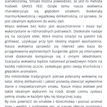
sianokiszonką. Śmiało można powiedzieć, że jest to metoda
hodowli GRASS FED. Dzięki temu nasza wołowina
charakteryzuje się głębokim smakiem, doskonałą
marmurkowatością i wyjątkową delikatnością, co sprawia, że
jest idealnym wyborem do wielu dań.
Mięso wołowe bez kości jest wszechstronne i może być
wykorzystane w różnorodnych potrawach. Doskonale nadaje
się na soczyste steki, które można smażyć na patelni lub
grillować, uzyskując przy tym idealny stopień wysmażenia.
Nasza wołowina sprawdzi się również jako baza do
przygotowania wyśmienitych burgerów, gdzie jej intensywny
smak doskonale komponuje się z innymi składnikami.
Szarpana wołowina będzie natomiast prawdziwym hitem na
każdej rodzinnej uczcie, zaskakując gości swoją kruchością i
głębokim aromatem.
Dla miłośników tradycyjnych potraw polecamy wołowinę na
tatar, której delikatność i jakość pozwolą stworzyć wykwintne
danie o niepowtarzalnym smaku. Nasze mięso wołowe jest
także idealnym wyborem na rosół, dzięki czemu zyskasz
pełnię smaku w każdym łyku tej klasycznej zupy.
By móc powrócić do smaków z dzieciństwa i poznać aromat
mięs i wędlin z podlaskiej wsi, w naszej ofercie znajdziesz