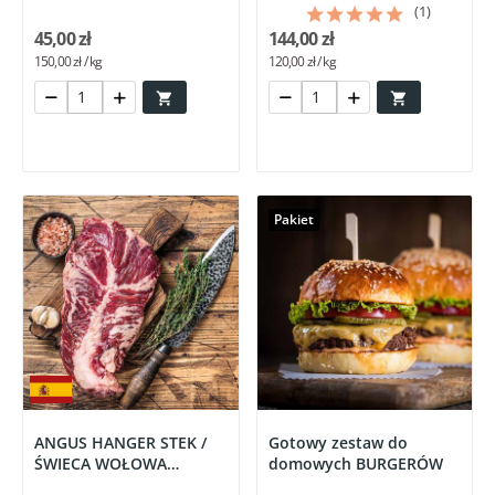
HISZPANIA -...
(1)
45,00 zł
144,00 zł
150,00 zł / kg
120,00 zł / kg


Pakiet
ANGUS HANGER STEK /
Gotowy zestaw do
ŚWIECA WOŁOWA
domowych BURGERÓW
HISZPANIA -...