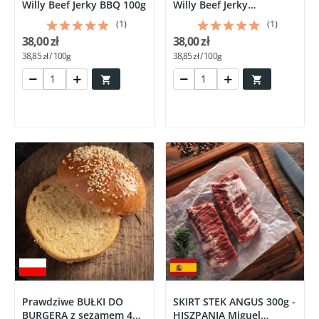
Willy Beef Jerky BBQ 100g
Willy Beef Jerky
Papryka...
(1)
(1)
38,00 zł
38,00 zł
38,85 zł / 100g
38,85 zł / 100g


Prawdziwe BUŁKI DO
SKIRT STEK ANGUS 300g -
BURGERA z sezamem 4
HISZPANIA Miguel