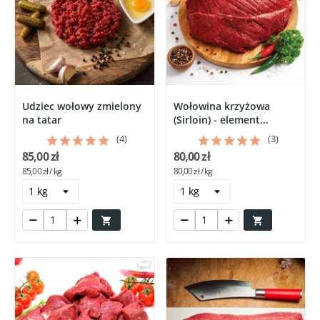
Udziec wołowy zmielony
Wołowina krzyżowa
na tatar
(Sirloin) - element
udźca...
(4)
(3)
85,00 zł
80,00 zł
85,00 zł / kg
80,00 zł / kg

