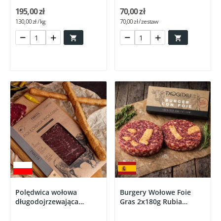
195,00 zł
70,00 zł
130,00 zł / kg
70,00 zł / zestaw


Polędwica wołowa
Burgery Wołowe Foie
długodojrzewająca
Gras 2x180g Rubia
Carpaccio
Gallega...