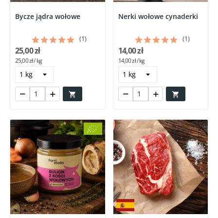
Bycze jądra wołowe
Nerki wołowe cynaderki
(1)
(1)
25,00 zł
14,00 zł
25,00 zł / kg
14,00 zł / kg

