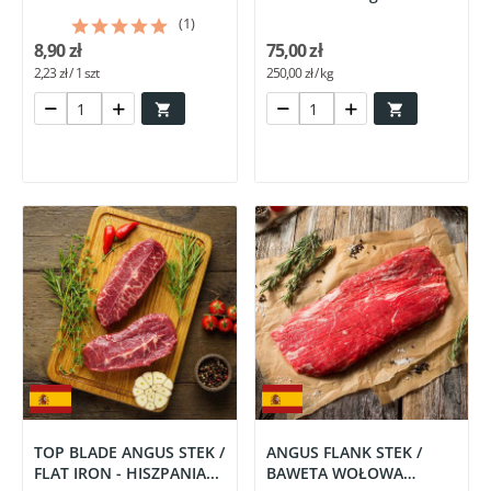
szt
Vergara
(1)
8,90 zł
75,00 zł
2,23 zł / 1 szt
250,00 zł / kg


TOP BLADE ANGUS STEK /
ANGUS FLANK STEK /
FLAT IRON - HISZPANIA...
BAWETA WOŁOWA