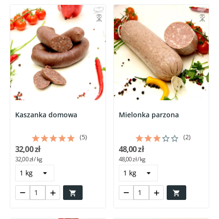
Kaszanka domowa
Mielonka parzona
(5)
(2)
32,00 zł
48,00 zł
32,00 zł / kg
48,00 zł / kg

