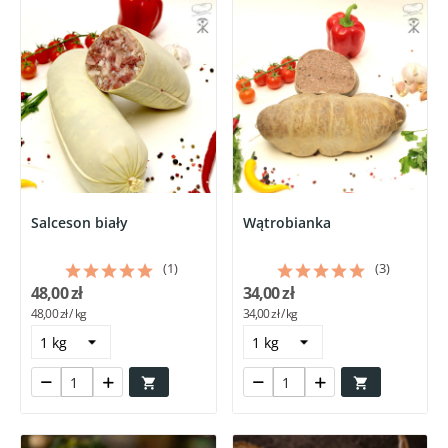
Salceson biały
Wątrobianka
(1)
(3)
48,00 zł
34,00 zł
48,00 zł / kg
34,00 zł / kg

