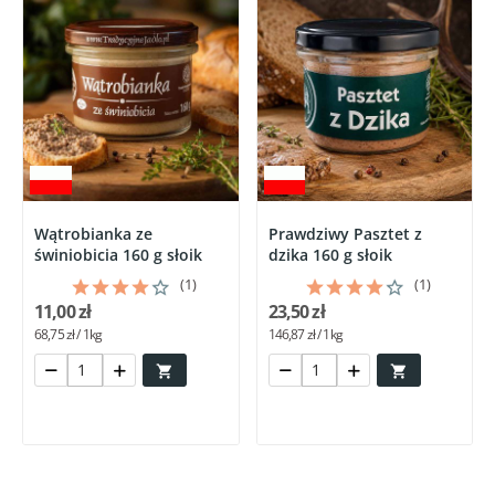
Wątrobianka ze
Prawdziwy Pasztet z
świniobicia 160 g słoik
dzika 160 g słoik
(1)
(1)
11,00 zł
23,50 zł
68,75 zł / 1kg
146,87 zł / 1kg

