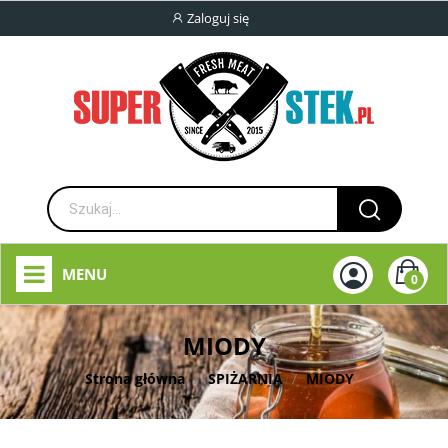
Zaloguj się
MENU
0
MIODY
Strona główna
SPIŻARNIA
MIODY