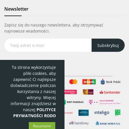
Newsletter
Zapisz się do naszego newslettera, aby otrzymywać
najnowsze wiadomości.
Subskrybuj
Ta strona wykorzystuje
pliki cookies, aby
zapewnić Ci najlepsze
doświadczenie podczas
korzystania z naszej
witryny. Więcej
informacji znajdziesz w
naszej
POLITYCE
PRYWATNOŚCI RODO
Rozumiem!