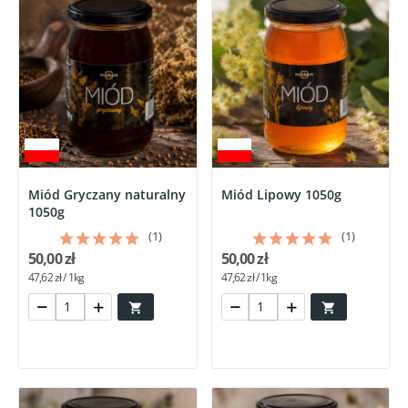
Miód Gryczany naturalny
Miód Lipowy 1050g
1050g
(1)
(1)
50,00 zł
50,00 zł
47,62 zł / 1kg
47,62 zł / 1kg

