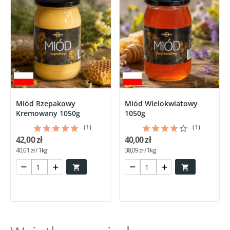
Miód Rzepakowy
Miód Wielokwiatowy
Kremowany 1050g
1050g
(1)
(1)
42,00 zł
40,00 zł
40,01 zł / 1kg
38,09 zł / 1kg

