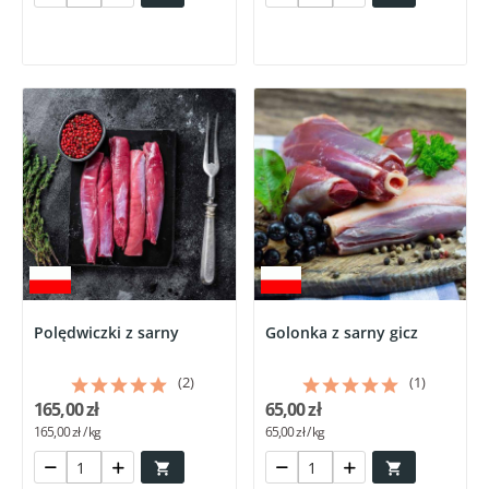
Polędwiczki z sarny
Golonka z sarny gicz
(2)
(1)
165,00 zł
65,00 zł
165,00 zł / kg
65,00 zł / kg

