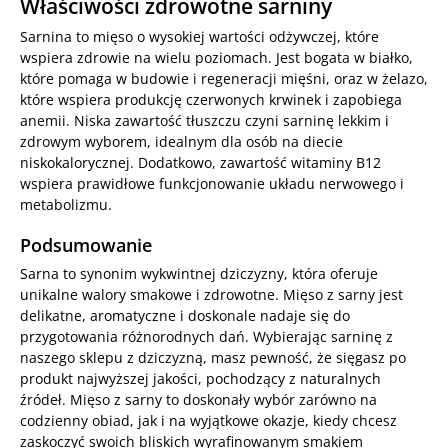
Właściwości zdrowotne sarniny
Sarnina to mięso o wysokiej wartości odżywczej, które
wspiera zdrowie na wielu poziomach. Jest bogata w białko,
które pomaga w budowie i regeneracji mięśni, oraz w żelazo,
które wspiera produkcję czerwonych krwinek i zapobiega
anemii. Niska zawartość tłuszczu czyni sarninę lekkim i
zdrowym wyborem, idealnym dla osób na diecie
niskokalorycznej. Dodatkowo, zawartość witaminy B12
wspiera prawidłowe funkcjonowanie układu nerwowego i
metabolizmu.
Podsumowanie
Sarna to synonim wykwintnej dziczyzny, która oferuje
unikalne walory smakowe i zdrowotne. Mięso z sarny jest
delikatne, aromatyczne i doskonale nadaje się do
przygotowania różnorodnych dań. Wybierając sarninę z
naszego sklepu z dziczyzną, masz pewność, że sięgasz po
produkt najwyższej jakości, pochodzący z naturalnych
źródeł. Mięso z sarny to doskonały wybór zarówno na
codzienny obiad, jak i na wyjątkowe okazje, kiedy chcesz
zaskoczyć swoich bliskich wyrafinowanym smakiem