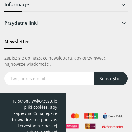
Informacje

Przydatne linki

Newsletter
Zapisz się do naszego newslettera, aby otrzymywać
najnowsze wiadomości.
Subskrybuj
Ta strona wykorzystuje
pliki cookies, aby
zapewnić Ci najlepsze
doświadczenie podczas
korzystania z naszej
witryny. Więcej