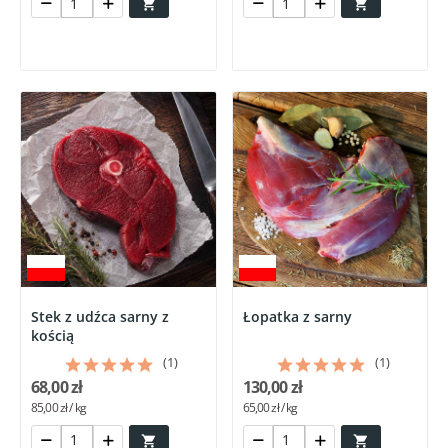


Stek z udźca sarny z
Łopatka z sarny
kością
(1)
(1)
68,00 zł
130,00 zł
85,00 zł / kg
65,00 zł / kg

