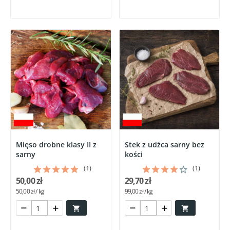
Mięso drobne klasy II z
Stek z udźca sarny bez
sarny
kości
(1)
(1)
50,00 zł
29,70 zł
50,00 zł / kg
99,00 zł / kg

