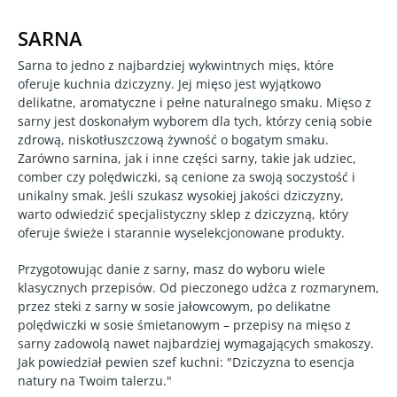
SARNA
Sarna to jedno z najbardziej wykwintnych mięs, które
oferuje kuchnia dziczyzny. Jej mięso jest wyjątkowo
delikatne, aromatyczne i pełne naturalnego smaku. Mięso z
sarny jest doskonałym wyborem dla tych, którzy cenią sobie
zdrową, niskotłuszczową żywność o bogatym smaku.
Zarówno sarnina, jak i inne części sarny, takie jak udziec,
comber czy polędwiczki, są cenione za swoją soczystość i
unikalny smak. Jeśli szukasz wysokiej jakości dziczyzny,
warto odwiedzić specjalistyczny sklep z dziczyzną, który
oferuje świeże i starannie wyselekcjonowane produkty.
Przygotowując danie z sarny, masz do wyboru wiele
klasycznych przepisów. Od pieczonego udźca z rozmarynem,
przez steki z sarny w sosie jałowcowym, po delikatne
polędwiczki w sosie śmietanowym – przepisy na mięso z
sarny zadowolą nawet najbardziej wymagających smakoszy.
Jak powiedział pewien szef kuchni: "Dziczyzna to esencja
natury na Twoim talerzu."