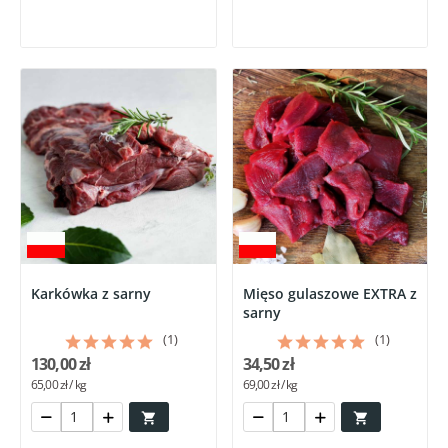
Karkówka z sarny
Mięso gulaszowe EXTRA z
sarny
(1)
(1)
130,00 zł
34,50 zł
65,00 zł / kg
69,00 zł / kg

