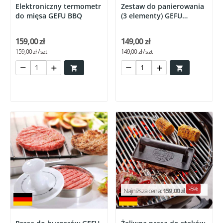
Elektroniczny termometr
Zestaw do panierowania
do mięsa GEFU BBQ
(3 elementy) GEFU
PANDO
159,00 zł
149,00 zł
159,00 zł / szt
149,00 zł / szt


-5%
Najniższa cena:
159,00 zł