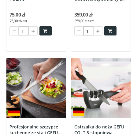
skóry...
75,00 zł
359,00 zł
75,00 zł / szt
359,00 zł / szt


Profesjonalne szczypce
Ostrzałka do noży GEFU
kuchenne ze stali GEFU...
COLT 3-stopniowa