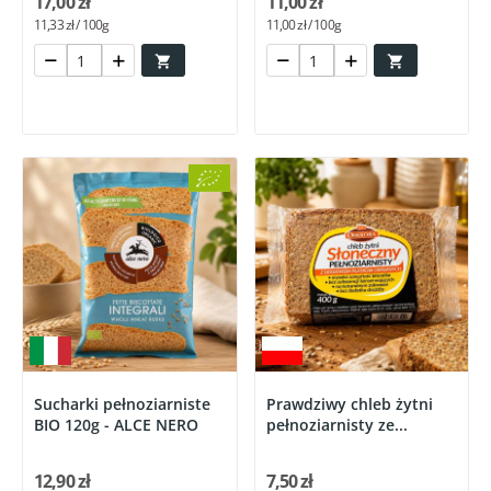
17,00 zł
11,00 zł
11,33 zł / 100g
11,00 zł / 100g


Sucharki pełnoziarniste
Prawdziwy chleb żytni
BIO 120g - ALCE NERO
pełnoziarnisty ze...
12,90 zł
7,50 zł