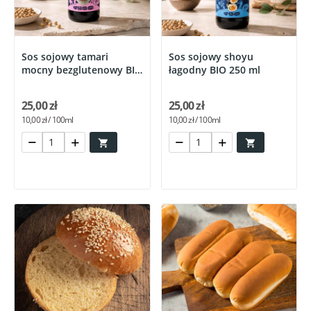
Sos sojowy tamari
Sos sojowy shoyu
mocny bezglutenowy BIO
łagodny BIO 250 ml
250 ml
25,00 zł
25,00 zł
10,00 zł / 100ml
10,00 zł / 100ml

