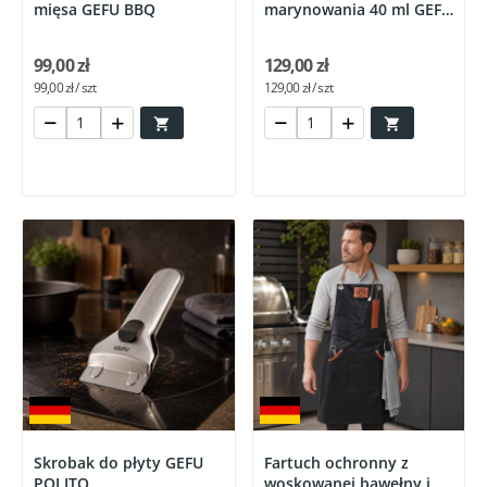
mięsa GEFU BBQ
marynowania 40 ml GEFU
BBQ
99,00 zł
129,00 zł
99,00 zł / szt
129,00 zł / szt


Skrobak do płyty GEFU
Fartuch ochronny z
POLITO
woskowanej bawełny i