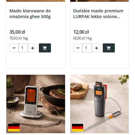
Masło klarowane do
Duńskie masło premium
smażenia ghee 500g
LURPAK lekko solone
200g
35,00 zł
12,00 zł
70,00 zł / 1kg
60,00 zł / 1kg

