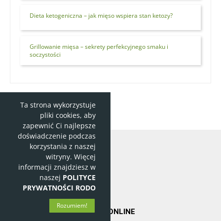
Dieta ketogeniczna – jak mięso wspiera stan ketozy?
Grillowanie mięsa – sekrety perfekcyjnego smaku i
soczystości
Ta strona wykorzystuje
pliki cookies, aby
zapewnić Ci najlepsze
doświadczenie podczas
korzystania z naszej
witryny. Więcej
informacji znajdziesz w
naszej
POLITYCE
PRYWATNOŚCI RODO
Rozumiem!
NAJLEPSZY SKLEP MIĘSNY ONLINE