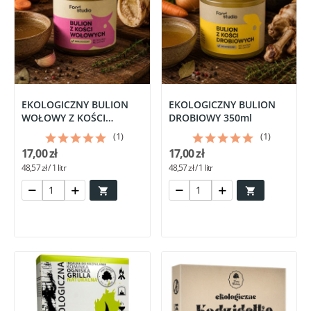
EKOLOGICZNY BULION
EKOLOGICZNY BULION
WOŁOWY Z KOŚCI
DROBIOWY 350ml
SZPIKOWYCH 350ml
(1)
(1)
17,00 zł
17,00 zł
48,57 zł / 1 litr
48,57 zł / 1 litr

