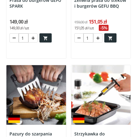
Prasa do burgerów GEFU
Żeliwna prasa do steków
SPARK
i burgerów GEFU BBQ
149,00 zł
151,05 zł
159,00 zł
-5%
149,00 zł / szt
151,05 zł / szt


Pazury do szarpania
Strzykawka do