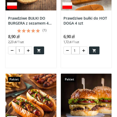
Prawdziwe BUŁKI DO
Prawdziwe bułki do HOT
BURGERA z sezamem 4
DOGA 4 szt
szt
(1)
8,90 zł
6,90 zł
2,23 zł / 1 szt
1,72 zł / 1 szt


Pakiet
Pakiet