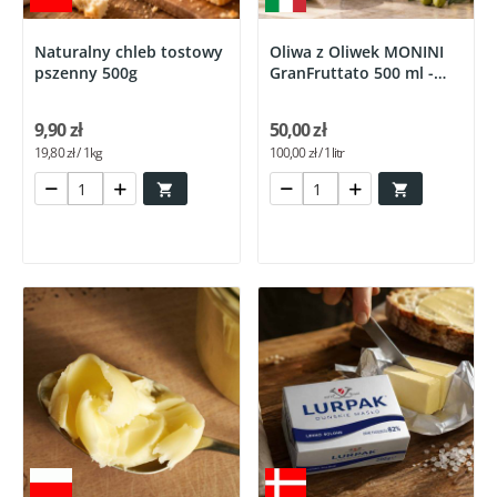
Naturalny chleb tostowy
Oliwa z Oliwek MONINI
pszenny 500g
GranFruttato 500 ml -
Włochy
9,90 zł
50,00 zł
19,80 zł / 1kg
100,00 zł / 1litr

