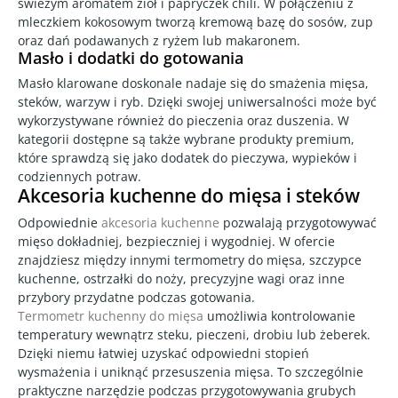
świeżym aromatem ziół i papryczek chili. W połączeniu z
mleczkiem kokosowym tworzą kremową bazę do sosów, zup
oraz dań podawanych z ryżem lub makaronem.
Masło i dodatki do gotowania
Masło klarowane doskonale nadaje się do smażenia mięsa,
steków, warzyw i ryb. Dzięki swojej uniwersalności może być
wykorzystywane również do pieczenia oraz duszenia. W
kategorii dostępne są także wybrane produkty premium,
które sprawdzą się jako dodatek do pieczywa, wypieków i
codziennych potraw.
Akcesoria kuchenne do mięsa i steków
Odpowiednie
akcesoria kuchenne
pozwalają przygotowywać
mięso dokładniej, bezpieczniej i wygodniej. W ofercie
znajdziesz między innymi termometry do mięsa, szczypce
kuchenne, ostrzałki do noży, precyzyjne wagi oraz inne
przybory przydatne podczas gotowania.
Termometr kuchenny do mięsa
umożliwia kontrolowanie
temperatury wewnątrz steku, pieczeni, drobiu lub żeberek.
Dzięki niemu łatwiej uzyskać odpowiedni stopień
wysmażenia i uniknąć przesuszenia mięsa. To szczególnie
praktyczne narzędzie podczas przygotowywania grubych