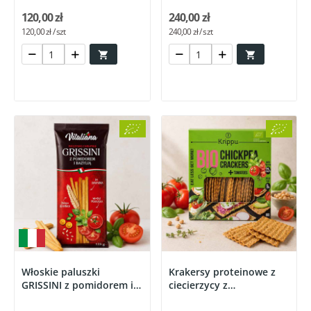
120,00 zł
240,00 zł
120,00 zł / szt
240,00 zł / szt


Włoskie paluszki
Krakersy proteinowe z
GRISSINI z pomidorem i
ciecierzycy z
bazylią...
pomidorem...