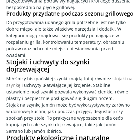
przygotowywania potraw wymagających krótkiego duszenia
bezpośrednio na płycie grillowej.
Produkty przydatne podczas sezonu grillowego
Do przygotowania udanego grilla potrzebne jest nie tylko
dobre mięso, ale także właściwe narzędzia i dodatki. W
kategorii mogą znajdować się produkty pomagające w
rozpalaniu grilla, kontrolowaniu temperatury, obracaniu
potraw oraz ochronie miejsca biesiadowania przed
owadami.
Stojaki i uchwyty do szynki
dojrzewającej
Miłośnicy hiszpańskiej szynki znajdą tutaj również
stojaki na
szynkę
i uchwyty ułatwiające jej krojenie. Stabilne
ustawienie nogi szynki pozwala wykonywać cienkie, równe
plastry i bezpiecznie posługiwać się długim nożem.
Stojak na szynkę Jamón może być wykorzystywany zarówno
w domowej kuchni, jak i podczas przyjęć, degustacji czy
spotkań przy stole. To praktyczne wyposażenie dla osób
kupujących całe szynki dojrzewające, takie jak Jamón
Serrano lub Jamón Ibérico.
Produkty ekologiczne i naturalne