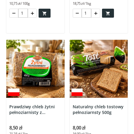
10,75 zł / 100g
18,75 zł / 1kg


Prawdziwy chleb żytni
Naturalny chleb tostowy
pełnoziarnisty z...
pełnoziarnsty 500g
8,50 zł
8,00 zł
21,25 zł / 1kg
16,00 zł / 1kg