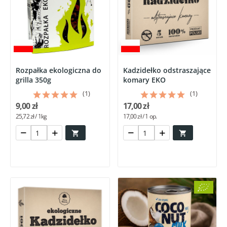
Rozpałka ekologiczna do
Kadzidełko odstraszające
grilla 350g
komary EKO
(1)
(1)
9,00 zł
17,00 zł
25,72 zł / 1kg
17,00 zł / 1 op.

