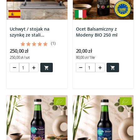
Uchwyt / stojak na
Ocet Balsamiczny z
szynkę ze stali
Modeny BIO 250 ml
nierdzewnej...
(1)
250,00 zł
20,00 zł
250,00 zł / szt
80,00 zł / 1litr

