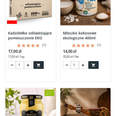
Kadzidełko odświeżające
Mleczko kokosowe
pomieszczenie EKO
ekologiczne 400ml
(1)
(1)
17,00 zł
14,00 zł
17,00 zł / 1op.
35,00 zł / 1litr

