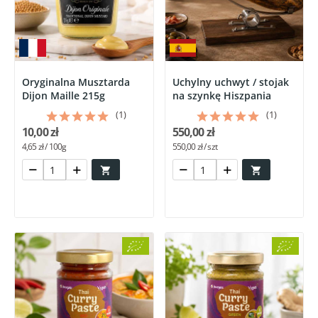
Oryginalna Musztarda
Uchylny uchwyt / stojak
Dijon Maille 215g
na szynkę Hiszpania
(1)
(1)
10,00 zł
550,00 zł
4,65 zł / 100g
550,00 zł / szt

