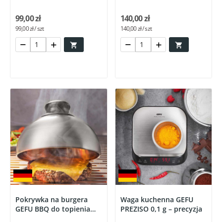
99,00 zł
140,00 zł
99,00 zł / szt
140,00 zł / szt


Pokrywka na burgera
Waga kuchenna GEFU
GEFU BBQ do topienia
PREZISO 0,1 g – precyzja
sera