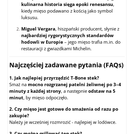
kulinarna historia sięga epoki renesansu
,
kiedy mięso podawano z kością jako symbol
luksusu.
Miguel Vergara
, hiszpański producent, słynie z
najbardziej rygorystycznych standardów
hodowli w Europie
– jego mięso trafia m.in. do
restauracji z gwiazdkami Michelin.
Najczęściej zadawane pytania (FAQs)
1. Jak najlepiej przyrządzić T-Bone stek?
Smaż na
mocno rozgrzanej patelni żeliwnej po 3–4
minuty z każdej strony
, a następnie
odstaw na 5
minut
, by mięso odpoczęło.
2. Czy mięso jest gotowe do smażenia od razu po
zakupie?
Należy je wcześniej rozmrozić - najlepiej w lodówce.
3. Czy można grillować ten stek?