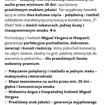
sucho przez minimum 30 dni
i wyróżniony
prestiżowym znakiem jakości
. Ten wyjątkowy kawałek
łączy w sobie
dwa kultowe cięcia
–
polędwicę
i
rostbef
,
oddzielone charakterystyczną kością w kształcie litery „T”.
Efekt? Stek o
dwóch teksturach, jednej duszy i
niezapomnianym smaku
🥩🔥
Pochodzący z hodowli
Miguel Vergara w Hiszpanii
,
gwarantuje
perfekcyjne pochodzenie, dobrostan
zwierząt i kunszt rzeźniczy
, który pokochali koneserzy
na całym świecie. Idealny na grill, patelnię żeliwną lub do
pieczenia w piekarniku –
dla prawdziwych fanów
wołowiny premium
.
✅
Połączenie polędwicy i rostbefu w jednym steku –
maksymalna różnorodność
✅
Mięso sezonowane na sucho przez min. 30 dni –
głębia i koncentracja smaku
✅
Wołowina Angus z hiszpańskiej hodowli Miguel
Vergara
✅
Prestiżowy znak jakości – gwarancja wyjątkowego