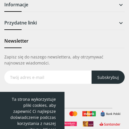
Informacje

Przydatne linki

Newsletter
Zapisz się do naszego newslettera, aby otrzymywać
najnowsze wiadomości.
Subskrybuj
Ta strona wykorzystuje
pliki cookies, aby
zapewnić Ci najlepsze
doświadczenie podczas
korzystania z naszej