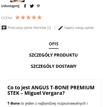
ze
Ser
stali
Udostępnij
Old
GEFU
Amsterdam
ESATTO
OCENA
250g
Przeczytaj opinie Klientów (2)
Napisz swoją opinię
OPIS
SZCZEGÓŁY PRODUKTU
SZCZEGÓŁY DOSTAWY
Co to jest ANGUS T-BONE PREMIUM
STEK – Miguel Vergara?
T-Bone
to jeden z najbardziej rozpoznawalnych i