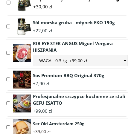
Select
+30,00 zł
accessory
Pieprz
czarny
Sól morska gruba - młynek EKO 190g
Select
ziarno
+22,00 zł
accessory
-
Sól
młynek
RIB EYE STEK ANGUS Miguel Vergara -
morska
EKO
HISZPANIA
gruba
Select
90g
-
Choose
accessory
młynek
accessory
RIB
EKO
variant
EYE
Sos Premium BBQ Original 370g
190g
RIB
STEK
Select
EYE
+7,90 zł
ANGUS
accessory
STEK
Miguel
Sos
ANGUS
Profesjonalne szczypce kuchenne ze stali
Vergara
Premium
Miguel
GEFU ESATTO
-
Select
BBQ
Vergara
HISZPANIA
accessory
Original
+99,00 zł
-
Profesjonalne
370g
HISZPANIA
szczypce
Ser Old Amsterdam 250g
Select
kuchenne
+39,00 zł
accessory