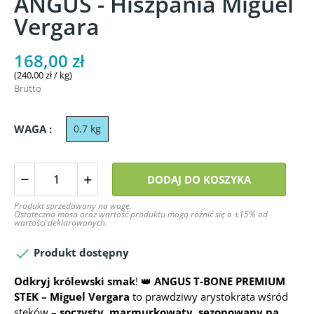
ANGUS - Hiszpania Miguel
Vergara
168,00 zł
(240,00 zł / kg)
Brutto
WAGA :
0,7 kg
DODAJ DO KOSZYKA
Produkt sprzedawany na wagę.
Ostateczna masa oraz wartość produktu mogą różnić się o ±15% od
wartości deklarowanych.

Produkt dostępny
Odkryj królewski smak
! 👑
ANGUS T-BONE PREMIUM
STEK – Miguel Vergara
to prawdziwy arystokrata wśród
steków –
soczysty, marmurkowaty, sezonowany na