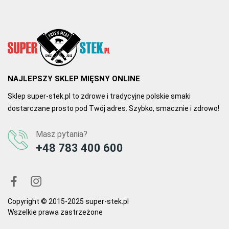
02.03.2021, 13:11
Autor Katarzyna W.
Po prostu doskonały
Stek dotarł idealnie zapakowany i świeży. Smakował wyśmienicie, 
jak w najlepszej restauracji.
NAJLEPSZY SKLEP MIĘSNY ONLINE
0
0
Sklep super-stek.pl to zdrowe i tradycyjne polskie smaki
dostarczane prosto pod Twój adres. Szybko, smacznie i zdrowo!
Masz pytania?
+48 783 400 600
Copyright © 2015-2025 super-stek.pl
Wszelkie prawa zastrzeżone