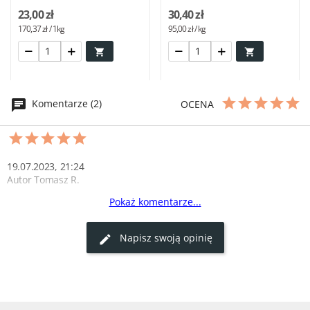
23,00 zł
30,40 zł
170,37 zł / 1kg
95,00 zł / kg


Komentarze (2)
OCENA
19.07.2023, 21:24
Autor Tomasz R.
Pokaż komentarze...
Najlepszy stek, jaki jadłem
Ten stek to prawdziwa uczta. Soczysty i pełen smaku. Super-
Napisz swoją opinię
stek.pl to miejsce dla miłośników mięsa!
0
0