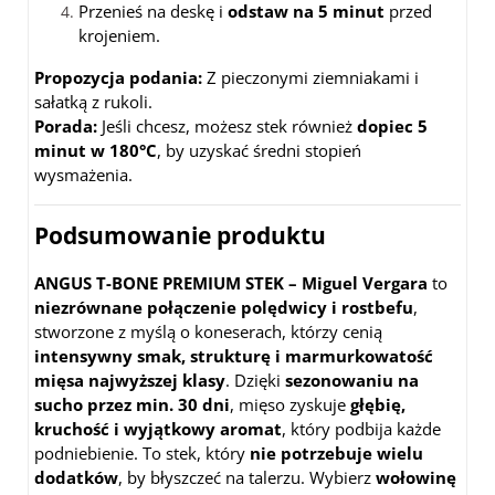
Przenieś na deskę i
odstaw na 5 minut
przed
krojeniem.
Propozycja podania:
Z pieczonymi ziemniakami i
sałatką z rukoli.
Porada:
Jeśli chcesz, możesz stek również
dopiec 5
minut w 180°C
, by uzyskać średni stopień
wysmażenia.
Podsumowanie produktu
ANGUS T-BONE PREMIUM STEK – Miguel Vergara
to
niezrównane połączenie polędwicy i rostbefu
,
stworzone z myślą o koneserach, którzy cenią
intensywny smak, strukturę i marmurkowatość
mięsa najwyższej klasy
. Dzięki
sezonowaniu na
sucho przez min. 30 dni
, mięso zyskuje
głębię,
kruchość i wyjątkowy aromat
, który podbija każde
podniebienie. To stek, który
nie potrzebuje wielu
dodatków
, by błyszczeć na talerzu. Wybierz
wołowinę