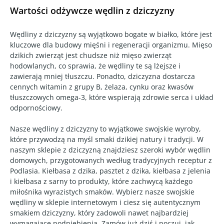
Wartości odżywcze wędlin z dziczyzny
Wędliny z dziczyzny są wyjątkowo bogate w białko, które jest
kluczowe dla budowy mięśni i regeneracji organizmu. Mięso
dzikich zwierząt jest chudsze niż mięso zwierząt
hodowlanych, co sprawia, że wędliny te są lżejsze i
zawierają mniej tłuszczu. Ponadto, dziczyzna dostarcza
cennych witamin z grupy B, żelaza, cynku oraz kwasów
tłuszczowych omega-3, które wspierają zdrowie serca i układ
odpornościowy.
Nasze wędliny z dziczyzny to wyjątkowe swojskie wyroby,
które przywodzą na myśl smaki dzikiej natury i tradycji. W
naszym sklepie z dziczyzną znajdziesz szeroki wybór wędlin
domowych, przygotowanych według tradycyjnych receptur z
Podlasia. Kiełbasa z dzika, pasztet z dzika, kiełbasa z jelenia
i kiełbasa z sarny to produkty, które zachwycą każdego
miłośnika wyrazistych smaków. Wybierz nasze swojskie
wędliny w sklepie internetowym i ciesz się autentycznym
smakiem dziczyzny, który zadowoli nawet najbardziej
wymagające podniebienia. Zamów już dziś i poczuj, jak