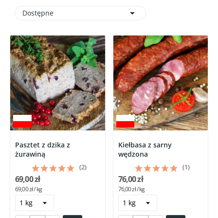

Dostępne
Pasztet z dzika z
Kiełbasa z sarny
żurawiną
wędzona
(2)
(1)
69,00 zł
76,00 zł
69,00 zł / kg
76,00 zł / kg