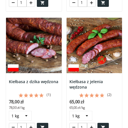


Kiełbasa z dzika wędzona
Kiełbasa z jelenia
wędzona
(1)
(2)
78,00 zł
65,00 zł
78,00 zł / kg
65,00 zł / kg

