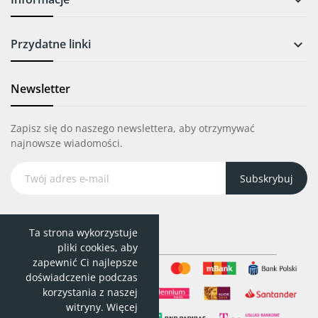

Przydatne linki

Newsletter
Zapisz się do naszego newslettera, aby otrzymywać
najnowsze wiadomości.
Subskrybuj
Ta strona wykorzystuje
pliki cookies, aby
zapewnić Ci najlepsze
doświadczenie podczas
korzystania z naszej
witryny. Więcej