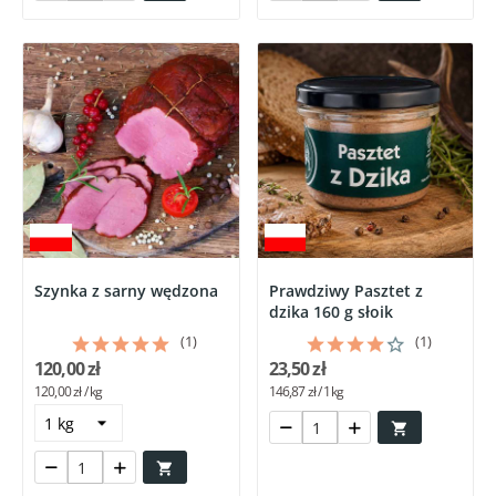
Szynka z sarny wędzona
Prawdziwy Pasztet z
dzika 160 g słoik
(1)
(1)
120,00 zł
23,50 zł
120,00 zł / kg
146,87 zł / 1kg

