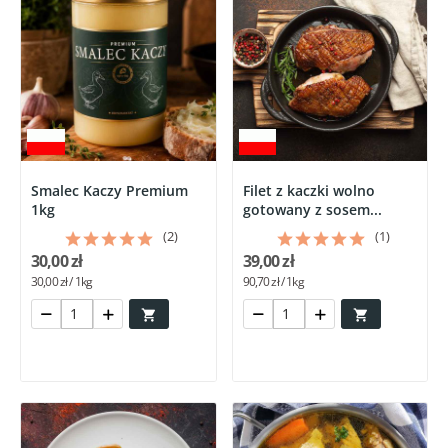
Smalec Kaczy Premium
Filet z kaczki wolno
1kg
gotowany z sosem...
(2)
(1)
30,00 zł
39,00 zł
30,00 zł / 1kg
90,70 zł / 1kg

