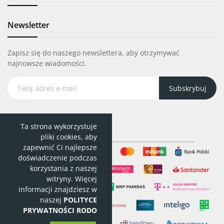
Newsletter
Zapisz się do naszego newslettera, aby otrzymywać
najnowsze wiadomości.
Subskrybuj
Ta strona wykorzystuje
pliki cookies, aby
zapewnić Ci najlepsze
doświadczenie podczas
korzystania z naszej
witryny. Więcej
informacji znajdziesz w
naszej
POLITYCE
PRYWATNOŚCI RODO