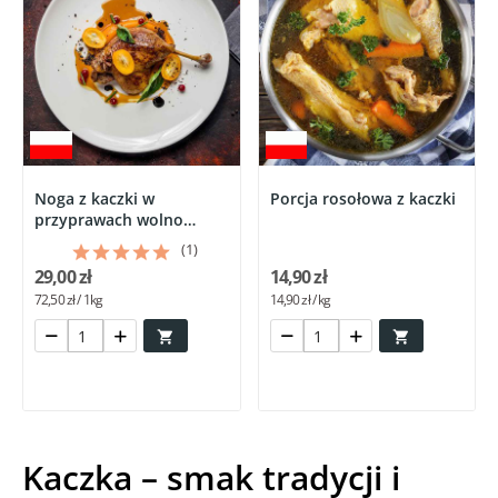
Noga z kaczki w
Porcja rosołowa z kaczki
przyprawach wolno
gotowana Chef...
(1)
29,00 zł
14,90 zł
72,50 zł / 1kg
14,90 zł / kg


Kaczka – smak tradycji i