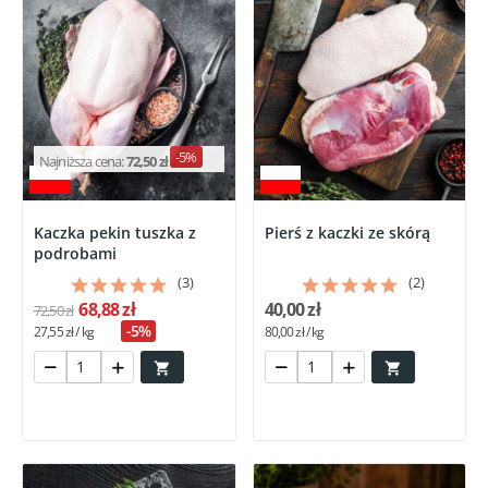
-5%
Najniższa cena:
72,50 zł
Kaczka pekin tuszka z
Pierś z kaczki ze skórą
podrobami
(3)
(2)
68,88 zł
40,00 zł
72,50 zł
-5%
27,55 zł / kg
80,00 zł / kg

