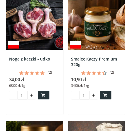
Noga z kaczki - udko
Smalec Kaczy Premium
320g
(2)
(2)
34,00 zł
10,90 zł
68,00 zł / kg
34,06 zł / 1kg

