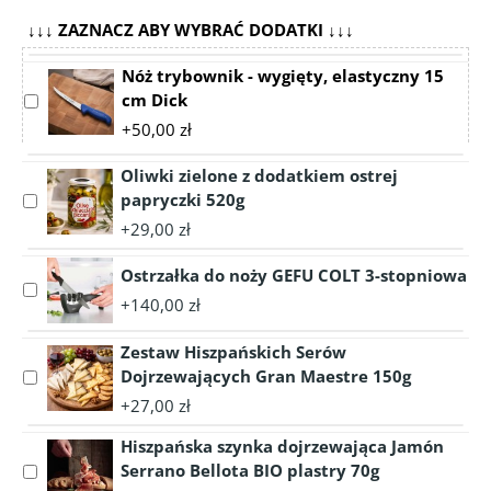
↓↓↓ ZAZNACZ ABY WYBRAĆ DODATKI ↓↓↓
Nóż trybownik - wygięty, elastyczny 15
cm Dick
Select
accessory
+50,00 zł
Nóż
trybownik
Oliwki zielone z dodatkiem ostrej
-
papryczki 520g
Select
wygięty,
accessory
+29,00 zł
elastyczny
Oliwki
15
zielone
Ostrzałka do noży GEFU COLT 3-stopniowa
cm
Select
z
+140,00 zł
Dick
accessory
dodatkiem
Ostrzałka
ostrej
Zestaw Hiszpańskich Serów
do
papryczki
Dojrzewających Gran Maestre 150g
Select
noży
520g
accessory
GEFU
+27,00 zł
Zestaw
COLT
Hiszpańska szynka dojrzewająca Jamón
Hiszpańskich
3-
Serów
Serrano Bellota BIO plastry 70g
Select
stopniowa