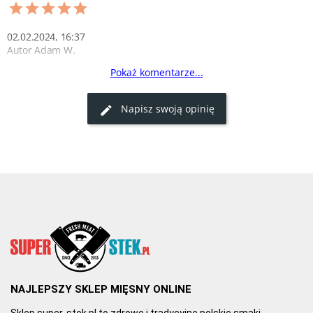
02.02.2024, 16:37
Autor Adam W.
Pokaż komentarze...
Bardzo praktyczny
Ten uchwyt na szynkę jest świetny. Solidnie wykonany i bardzo 
Napisz swoją opinię
praktyczny. Polecam zakupy w super-stek.pl!
0
0
NAJLEPSZY SKLEP MIĘSNY ONLINE