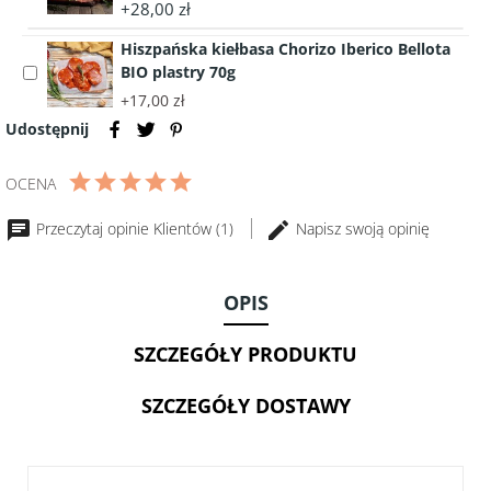
Dojrzewających
accessory
+28,00 zł
Gran
Hiszpańska
Maestre
Hiszpańska kiełbasa Chorizo Iberico Bellota
szynka
150g
BIO plastry 70g
Select
dojrzewająca
accessory
Jamón
+17,00 zł
Hiszpańska
Serrano
Udostępnij
kiełbasa
Bellota
Chorizo
BIO
OCENA
Iberico
plastry
Bellota
70g
Przeczytaj opinie Klientów (1)
Napisz swoją opinię
BIO
plastry
70g
OPIS
SZCZEGÓŁY PRODUKTU
SZCZEGÓŁY DOSTAWY