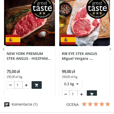
NEW YORK PREMIUM
RIB EYE STEK ANGUS
STEK ANGUS - HISZPANIA
Miguel Vergara -
Miguel...
HISZPANIA
75,00 zł
99,00 zł
250,00 zł / kg
330,00 zł / kg


Komentarze (1)
OCENA