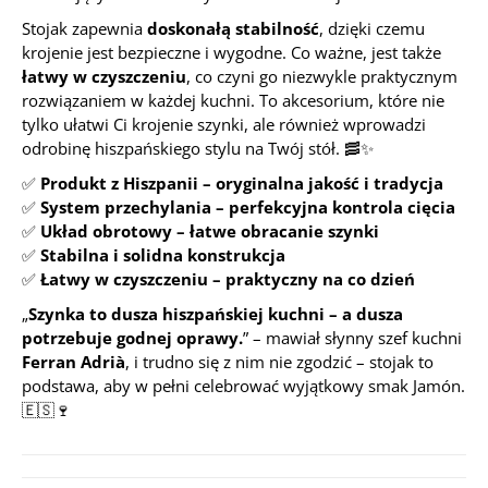
Stojak zapewnia
doskonałą stabilność
, dzięki czemu
krojenie jest bezpieczne i wygodne. Co ważne, jest także
łatwy w czyszczeniu
, co czyni go niezwykle praktycznym
rozwiązaniem w każdej kuchni. To akcesorium, które nie
tylko ułatwi Ci krojenie szynki, ale również wprowadzi
odrobinę hiszpańskiego stylu na Twój stół. 🥓✨
✅
Produkt z Hiszpanii – oryginalna jakość i tradycja
✅
System przechylania – perfekcyjna kontrola cięcia
✅
Układ obrotowy – łatwe obracanie szynki
✅
Stabilna i solidna konstrukcja
✅
Łatwy w czyszczeniu – praktyczny na co dzień
„
Szynka to dusza hiszpańskiej kuchni – a dusza
potrzebuje godnej oprawy.
” – mawiał słynny szef kuchni
Ferran Adrià
, i trudno się z nim nie zgodzić – stojak to
podstawa, aby w pełni celebrować wyjątkowy smak Jamón.
🇪🇸🍷