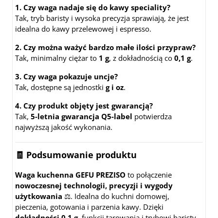
1. Czy waga nadaje się do kawy speciality?
Tak, tryb baristy i wysoka precyzja sprawiają, że jest
idealna do kawy przelewowej i espresso.
2. Czy można ważyć bardzo małe ilości przypraw?
Tak, minimalny ciężar to
1 g
, z dokładnością co
0,1 g
.
3. Czy waga pokazuje uncje?
Tak, dostępne są jednostki
g i oz
.
4. Czy produkt objęty jest gwarancją?
Tak,
5-letnia gwarancja Q5-label
potwierdza
najwyższą jakość wykonania.
🧾 Podsumowanie produktu
Waga kuchenna GEFU PREZISO
to połączenie
nowoczesnej technologii, precyzji i wygody
użytkowania
⚖️. Idealna do kuchni domowej,
pieczenia, gotowania i parzenia kawy. Dzięki
dokładności 0,1 g
, funkcji tarowania i trybowi baristy