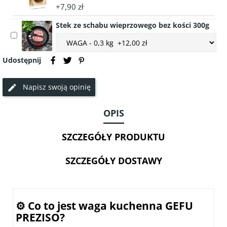
accessory
+7,90 zł
Przyprawa
Stek ze schabu wieprzowego bez kości 300g
do
Select
mięsa
Choose
accessory
wieprzowego
accessory
Stek
EKO
variant
Udostępnij
ze
40g
Stek
schabu
ze
Napisz swoją opinię
wieprzowego
schabu
bez
wieprzowego
kości
OPIS
bez
300g
kości
300g
SZCZEGÓŁY PRODUKTU
SZCZEGÓŁY DOSTAWY
⚙️ Co to jest waga kuchenna
GEFU
PREZISO
?