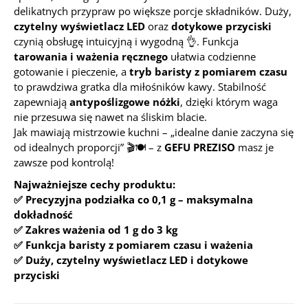
delikatnych przypraw po większe porcje składników. Duży,
czytelny wyświetlacz LED
oraz
dotykowe przyciski
czynią obsługę intuicyjną i wygodną 👌. Funkcja
tarowania i ważenia ręcznego
ułatwia codzienne
gotowanie i pieczenie, a
tryb baristy z pomiarem czasu
to prawdziwa gratka dla miłośników kawy. Stabilność
zapewniają
antypoślizgowe nóżki
, dzięki którym waga
nie przesuwa się nawet na śliskim blacie.
Jak mawiają mistrzowie kuchni –
„idealne danie zaczyna się
od idealnych proporcji”
🎬🍽️ – z
GEFU PREZISO
masz je
zawsze pod kontrolą!
Najważniejsze cechy produktu:
✅ Precyzyjna podziałka co 0,1 g – maksymalna
dokładność
✅ Zakres ważenia od 1 g do 3 kg
✅ Funkcja baristy z pomiarem czasu i ważenia
✅ Duży, czytelny wyświetlacz LED i dotykowe
przyciski