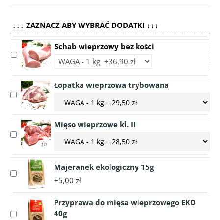
↓↓↓ ZAZNACZ ABY WYBRAĆ DODATKI ↓↓↓
Schab wieprzowy bez kości
Select
Choose
accessory
accessory
Schab
variant
Łopatka wieprzowa trybowana
wieprzowy
Schab
Select
bez
Choose
wieprzowy
accessory
kości
accessory
bez
Łopatka
variant
kości
Mięso wieprzowe kl. II
wieprzowa
Łopatka
Select
trybowana
Choose
wieprzowa
accessory
accessory
trybowana
Mięso
variant
wieprzowe
Majeranek ekologiczny 15g
Mięso
Select
kl.
wieprzowe
+5,00 zł
accessory
II
kl.
Majeranek
II
Przyprawa do mięsa wieprzowego EKO
ekologiczny
40g
Select
15g