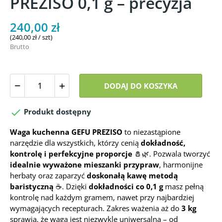
PREZISO 0,1 g – precyzja
240,00 zł
(240,00 zł / szt)
Brutto
DODAJ DO KOSZYKA

Produkt dostępny
Waga kuchenna GEFU PREZISO
to niezastąpione
narzędzie dla wszystkich, którzy cenią
dokładność,
kontrolę i perfekcyjne proporcje
🧂🌿. Pozwala tworzyć
idealnie wyważone mieszanki przypraw
, harmonijne
herbaty oraz zaparzyć
doskonałą kawę metodą
baristyczną
☕. Dzięki
dokładności co 0,1 g
masz pełną
kontrolę nad każdym gramem, nawet przy najbardziej
wymagających recepturach. Zakres ważenia aż do
3 kg
sprawia, że waga jest niezwykle uniwersalna – od