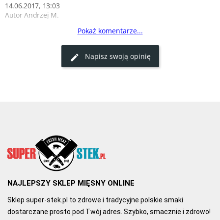
14.06.2017, 13:03
Autor Andrzej M.
Pokaż komentarze...
Tradycyjny smak
Wątrobianka smakuje jak dawniej, przypomina smaki dzieciństwa. 
Napisz swoją opinię
Polecam zakupy w super-stek.pl.
0
0
NAJLEPSZY SKLEP MIĘSNY ONLINE
Sklep super-stek.pl to zdrowe i tradycyjne polskie smaki
dostarczane prosto pod Twój adres. Szybko, smacznie i zdrowo!