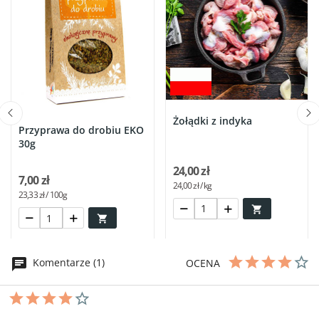
Żołądki z indyka
Przyprawa do drobiu EKO
30g
24,00 zł
7,00 zł
24,00 zł / kg
23,33 zł / 100g


Komentarze (1)
OCENA