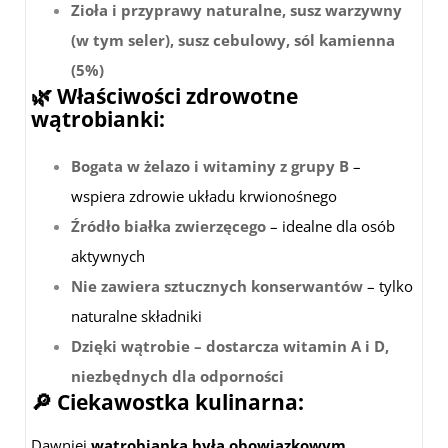
Zioła i przyprawy naturalne, susz warzywny
(w tym seler), susz cebulowy, sól kamienna
(5%)
🌿 Właściwości zdrowotne
wątrobianki:
Bogata w żelazo i witaminy z grupy B
–
wspiera zdrowie układu krwionośnego
Źródło białka zwierzęcego
– idealne dla osób
aktywnych
Nie zawiera sztucznych konserwantów
– tylko
naturalne składniki
Dzięki wątrobie – dostarcza witamin A i D,
niezbędnych dla odporności
🔎 Ciekawostka kulinarna:
Dawniej
wątrobianka była obowiązkowym