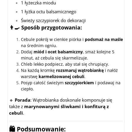
1 łyżeczka miodu
1 łyżka octu balsamicznego
Świeży szczypiorek do dekoracji
👨‍🍳 Sposób przygotowania:
Cebule pokrój w cienkie piórka i
podsmaż na maśle
na średnim ogniu.
Dodaj
miód i ocet balsamiczny
, smaż kolejne 5
minut, aż cebula się skarmelizuje.
Chleb lekko podpiecz, aby stał się chrupiący.
Na każdą kromkę
rozsmaruj wątrobiankę
i nałóż
warstwę
karmelizowanej cebuli
.
Posyp całość świeżym
szczypiorkiem
i podawaj na
ciepło.
🔹
Porada
: Wątrobianka doskonale komponuje się
także z
marynowanymi śliwkami i konfiturą z
cebuli
.
🛍️ Podsumowanie: