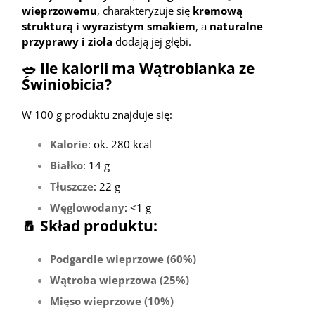
wieprzowemu
, charakteryzuje się
kremową
strukturą i wyrazistym smakiem
, a
naturalne
przyprawy i zioła
dodają jej głębi.
🥗 Ile kalorii ma Wątrobianka ze
Świniobicia?
W 100 g produktu znajduje się:
Kalorie
: ok. 280 kcal
Białko
: 14 g
Tłuszcze
: 22 g
Węglowodany
: <1 g
🧂 Skład produktu:
Podgardle wieprzowe (60%)
Wątroba wieprzowa (25%)
Mięso wieprzowe (10%)