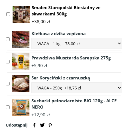
Smalec Staropolski Biesiadny ze
skwarkami 300g
Select
accessory
+38,00 zł
Smalec
Staropolski
Kiełbasa z dzika wędzona
Biesiadny
Select
Choose
ze
accessory
accessory
skwarkami
Kiełbasa
variant
300g
z
Prawdziwa Musztarda Sarepska 275g
Kiełbasa
Select
dzika
z
+5,90 zł
accessory
wędzona
dzika
Prawdziwa
wędzona
Ser Koryciński z czarnuszką
Musztarda
Select
Choose
Sarepska
accessory
accessory
275g
Ser
variant
Sucharki pełnoziarniste BIO 120g - ALCE
Koryciński
Ser
NERO
Select
z
Koryciński
accessory
czarnuszką
+12,90 zł
z
Sucharki
czarnuszką
Udostępnij
pełnoziarniste