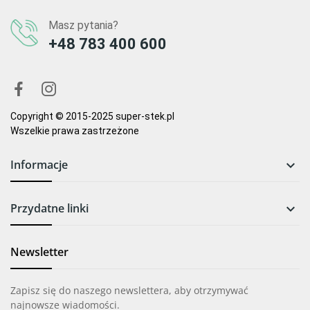
Autor Magda W.
Masz pytania?
Polecam
+48 783 400 600
Bardzo dobre mięso na tatar, przy następnych zakupach robię 
większy zapas. 
0
0
Copyright © 2015-2025 super-stek.pl
Wszelkie prawa zastrzeżone
13.04.2023, 11:41
Autor Mateusz K.
Informacje

rewelacja
Przydatne linki

rewelacja 
1
0
Newsletter
Zapisz się do naszego newslettera, aby otrzymywać
najnowsze wiadomości.