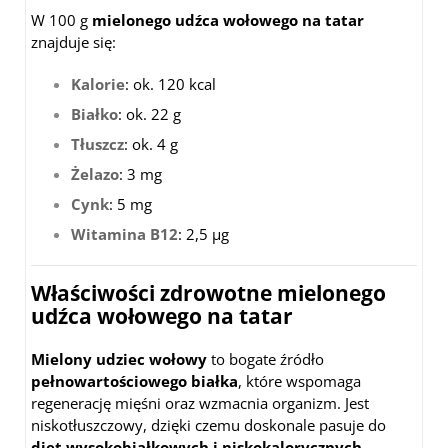
W 100 g
mielonego udźca wołowego na tatar
znajduje się:
Kalorie
: ok. 120 kcal
Białko
: ok. 22 g
Tłuszcz
: ok. 4 g
Żelazo
: 3 mg
Cynk
: 5 mg
Witamina B12
: 2,5 µg
Właściwości zdrowotne mielonego
udźca wołowego na tatar
Mielony udziec wołowy
to bogate źródło
pełnowartościowego białka
, które wspomaga
regenerację mięśni oraz wzmacnia organizm. Jest
niskotłuszczowy, dzięki czemu doskonale pasuje do
diet wysokobiałkowych i niskokalorycznych
.