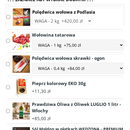
Polędwica wołowa z Podlasia
Select
Choose
accessory
accessory
Polędwica
variant
Wołowina tatarowa
wołowa
Polędwica
Select
z
Choose
wołowa
accessory
Podlasia
accessory
z
Wołowina
variant
Podlasia
Polędwica wołowa skrawki - ogon
tatarowa
Wołowina
Select
Choose
tatarowa
accessory
accessory
Polędwica
variant
wołowa
Pieprz kolorowy EKO 30g
Polędwica
Select
skrawki
wołowa
+11,30 zł
accessory
-
skrawki
Pieprz
ogon
-
Prawdziwa Oliwa z Oliwek LUGLIO 1 litr -
kolorowy
ogon
Włochy
Select
EKO
accessory
30g
+85,00 zł
Prawdziwa
Sól Maldon w płatkach WĘDZONA - PREMIUM
Oliwa