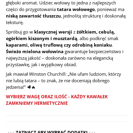
głęboki aromat. Udziec wołowy to jedna z najlepszych
części do przygotowania
tatara wołowego
, ponieważ ma
niską zawartość tłuszczu
, jednolitą strukturę i doskonałą
teksturę.
Spróbuj go w
klasycznej wersji
z
żółtkiem, cebulą,
ogórkiem kiszonym i musztardą
, albo podkręć smak
kaparami, oliwą truflową czy odrobiną koniaku
.
Świeżo mielona wołowina
gwarantuje bezpieczeństwo i
najwyższą jakość – doskonała zarówno na elegancką
przystawkę, jak i wyjątkowy obiad.
Jak mawiał Winston Churchill:
„Nie ufam ludziom, którzy
nie lubią tatara – to znak, że nie doceniają dobrego
jedzenia!”
🥩🔥
WYBIERZ WAGĘ ORAZ ILOŚĆ - KAŻDY KAWAŁEK
ZAMKNIEMY HERMETYCZNIE
↓↓↓ ZAZNACZ ABY WYBRAĆ DODATKI ↓↓↓