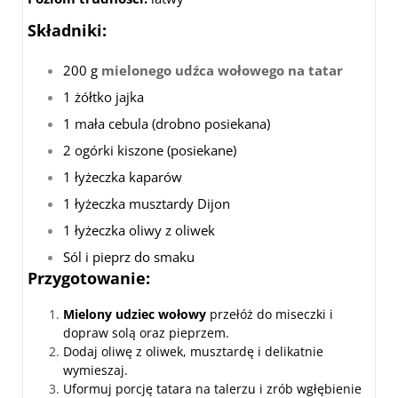
Składniki:
200 g
mielonego udźca wołowego na tatar
1 żółtko jajka
1 mała cebula (drobno posiekana)
2 ogórki kiszone (posiekane)
1 łyżeczka kaparów
1 łyżeczka musztardy Dijon
1 łyżeczka oliwy z oliwek
Sól i pieprz do smaku
Przygotowanie:
Mielony udziec wołowy
przełóż do miseczki i
dopraw solą oraz pieprzem.
Dodaj oliwę z oliwek, musztardę i delikatnie
wymieszaj.
Uformuj porcję tatara na talerzu i zrób wgłębienie