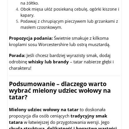
na żółtko.
Obok mięsa ułóż posiekaną cebulę, ogórki kiszone i
kapary.
Podawaj z chrupiącym pieczywem lub grzankami z
masłem czosnkowym.
Propozycja podania:
Świetnie smakuje z kilkoma
kroplami sosu Worcestershire lub ostrą musztardą.
Porada:
Jeśli chcesz bardziej wyrazisty smak, dodaj
odrobinę
whisky lub brandy
– tatar nabierze głębi i
charakteru!
Podsumowanie – dlaczego warto
wybrać mielony udziec wołowy na
tatar?
Mielony udziec wołowy na tatar
to doskonała
propozycja dla osób ceniących
tradycyjny smak
tatara
w łatwiejszej do przygotowania wersji. Jego
chuda struktura, delikatność i bogactwo wartości