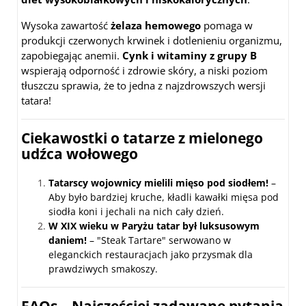
Wysoka zawartość
żelaza hemowego
pomaga w
produkcji czerwonych krwinek i dotlenieniu organizmu,
zapobiegając anemii.
Cynk i witaminy z grupy B
wspierają odporność i zdrowie skóry, a niski poziom
tłuszczu sprawia, że to jedna z najzdrowszych wersji
tatara!
Ciekawostki o tatarze z mielonego
udźca wołowego
Tatarscy wojownicy mielili mięso pod siodłem!
–
Aby było bardziej kruche, kładli kawałki mięsa pod
siodła koni i jechali na nich cały dzień.
W XIX wieku w Paryżu tatar był luksusowym
daniem!
– "Steak Tartare" serwowano w
eleganckich restauracjach jako przysmak dla
prawdziwych smakoszy.