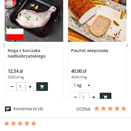
Noga z kurczaka
Pasztet wieprzowy
nadbiebrzańskiego
12,54 zł
40,00 zł
20,90 zł / kg
40,00 zł / kg


Komentarze (4)
OCENA