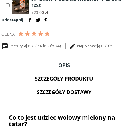
125g
Select
z
accessory
Oliwek
+23,00 zł
Sól
LUGLIO
Udostępnij
Maldon
1
w
litr
OCENA
płatkach
-
WĘDZONA
Włochy
Przeczytaj opinie Klientów (4)
Napisz swoją opinię
-
PREMIUM
125g
OPIS
SZCZEGÓŁY PRODUKTU
SZCZEGÓŁY DOSTAWY
Co to jest udziec wołowy mielony na
tatar?