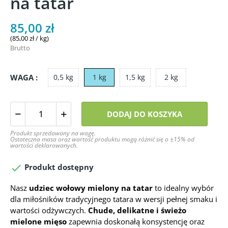
na tatar
85,00 zł
(85,00 zł / kg)
Brutto
WAGA :
0,5 kg
1 kg
1,5 kg
2 kg
DODAJ DO KOSZYKA
Produkt sprzedawany na wagę.
Ostateczna masa oraz wartość produktu mogą różnić się o ±15% od
wartości deklarowanych.

Produkt dostępny
Nasz
udziec wołowy mielony na tatar
to idealny wybór
dla miłośników tradycyjnego tatara w wersji pełnej smaku i
wartości odżywczych.
Chude, delikatne i świeżo
mielone mięso
zapewnia doskonałą konsystencję oraz