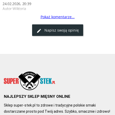
24.02.2026, 20:39
Autor Wiktoria
Pokaż komentarze...
Rewelacja
Super tatar polecam!!! 
Napisz swoją opinię
0
0
01.12.2025, 17:47
Autor Piotrek
Tatar
Ja korzystam z ligawy tańsza od polędwicy. Miele na drobnym 
sitku i dodaję odrobinę cukru nie ciemnieje 
0
0
NAJLEPSZY SKLEP MIĘSNY ONLINE
Sklep super-stek.pl to zdrowe i tradycyjne polskie smaki
dostarczane prosto pod Twój adres. Szybko, smacznie i zdrowo!
21.03.2024, 12:34