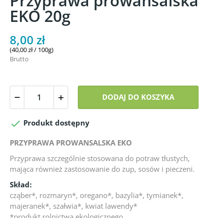
Przyprawa prowansalska
EKO 20g
8,00 zł
(40,00 zł / 100g)
Brutto
DODAJ DO KOSZYKA

Produkt dostępny
PRZYPRAWA PROWANSALSKA EKO
Przyprawa szczególnie stosowana do potraw tłustych,
mająca również zastosowanie do zup, sosów i pieczeni.
Skład:
cząber*, rozmaryn*, oregano*, bazylia*, tymianek*,
majeranek*, szałwia*, kwiat lawendy*
*produkt rolnictwa ekologicznego