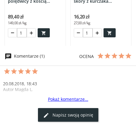
polędwicy z kością...
skóry z kurczaka...
89,40 zł
16,20 zł
149,00 zł / kg
27,00 zł / kg


Komentarze (1)
OCENA
20.08.2018, 18:43
Autor Magda L.
Pokaż komentarze...
Francja elegancja
Przyprawa prowansalska to must-have w mojej kuchni. Dodaje 
Napisz swoją opinię
potrawom wyjątkowego aromatu.
0
0