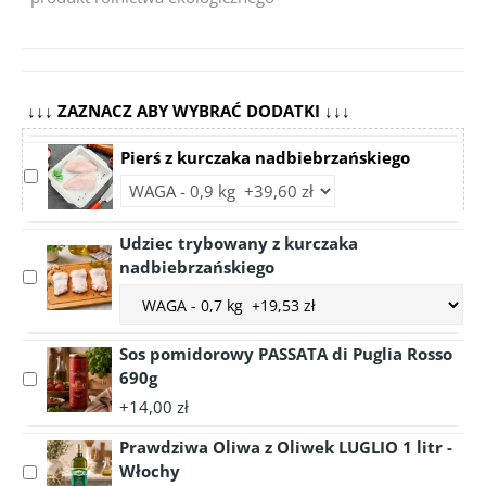
↓↓↓ ZAZNACZ ABY WYBRAĆ DODATKI ↓↓↓
Pierś z kurczaka nadbiebrzańskiego
Select
Choose
accessory
accessory
Pierś
variant
Udziec trybowany z kurczaka
z
Pierś
nadbiebrzańskiego
kurczaka
Select
z
nadbiebrzańskiego
Choose
accessory
kurczaka
accessory
Udziec
nadbiebrzańskiego
variant
trybowany
Sos pomidorowy PASSATA di Puglia Rosso
Udziec
z
690g
Select
trybowany
kurczaka
accessory
+14,00 zł
z
nadbiebrzańskiego
Sos
kurczaka
Prawdziwa Oliwa z Oliwek LUGLIO 1 litr -
pomidorowy
nadbiebrzańskiego
PASSATA
Włochy
Select