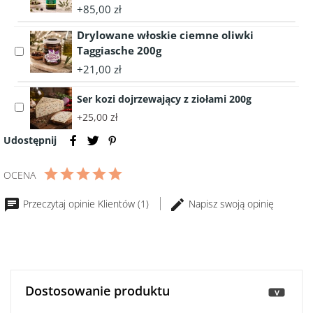
di
accessory
+85,00 zł
Puglia
Prawdziwa
Rosso
Drylowane włoskie ciemne oliwki
Oliwa
690g
z
Taggiasche 200g
Select
Oliwek
accessory
+21,00 zł
LUGLIO
Drylowane
1
włoskie
Ser kozi dojrzewający z ziołami 200g
Select
litr
ciemne
+25,00 zł
accessory
-
oliwki
Ser
Włochy
Taggiasche
Udostępnij
kozi
200g
dojrzewający
OCENA
z
ziołami
Przeczytaj opinie Klientów (1)
Napisz swoją opinię
200g
Dostosowanie produktu
>