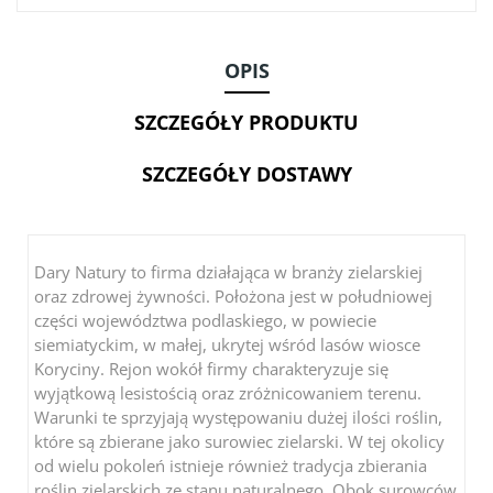
OPIS
SZCZEGÓŁY PRODUKTU
SZCZEGÓŁY DOSTAWY
Dary Natury to firma działająca w branży zielarskiej
oraz zdrowej żywności. Położona jest w południowej
części województwa podlaskiego, w powiecie
siemiatyckim, w małej, ukrytej wśród lasów wiosce
Koryciny. Rejon wokół firmy charakteryzuje się
wyjątkową lesistością oraz zróżnicowaniem terenu.
Warunki te sprzyjają występowaniu dużej ilości roślin,
które są zbierane jako surowiec zielarski. W tej okolicy
od wielu pokoleń istnieje również tradycja zbierania
roślin zielarskich ze stanu naturalnego. Obok surowców