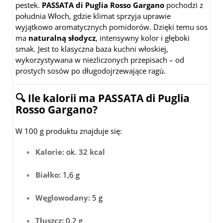
pestek.
PASSATA di Puglia Rosso Gargano
pochodzi z
południa Włoch, gdzie klimat sprzyja uprawie
wyjątkowo aromatycznych pomidorów. Dzięki temu sos
ma
naturalną słodycz
, intensywny kolor i głęboki
smak. Jest to klasyczna baza kuchni włoskiej,
wykorzystywana w niezliczonych przepisach – od
prostych sosów po długodojrzewające ragù.
🔍 Ile kalorii ma PASSATA di Puglia
Rosso Gargano?
W 100 g produktu znajduje się:
Kalorie:
ok.
32 kcal
Białko:
1,6 g
Węglowodany:
5 g
Tłuszcz:
0,2 g