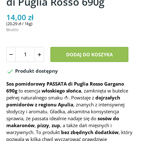
di Puglia Rosso 690g
14,00 zł
(20,29 zł / 1kg)
Brutto
DODAJ DO KOSZYKA

Produkt dostępny
Sos pomidorowy PASSATA di Puglia Rosso Gargano
690g
to esencja
włoskiego słońca
, zamknięta w butelce
pełnej naturalnego smaku 🍅. Powstaje z
dojrzałych
pomidorów z regionu Apulia
, znanych z intensywnej
słodyczy i aromatu. Gładka, aksamitna konsystencja
sprawia, że passata idealnie nadaje się do
sosów do
makaronów
,
pizzy
,
zup
, a także dań mięsnych i
warzywnych. To produkt
bez zbędnych dodatków
, który
pozwala w kilka chwil wyczarować prawdziwie