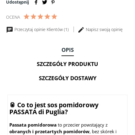
500g
Udostępnij
do
pizzy
wiórki
OCENA
150g
Przeczytaj opinie Klientów (1)
Napisz swoją opinię
OPIS
SZCZEGÓŁY PRODUKTU
SZCZEGÓŁY DOSTAWY
🥫 Co to jest sos pomidorowy
PASSATA di Puglia?
Passata pomidorowa
to przecier powstający z
obranych i przetartych pomidorów
, bez skórek i