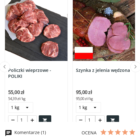
Policzki wieprzowe -
Szynka z jelenia wędzona
POLIKI
55,00 zł
95,00 zł
54,39 zł / kg
95,00 zł / kg


Komentarze (1)
OCENA