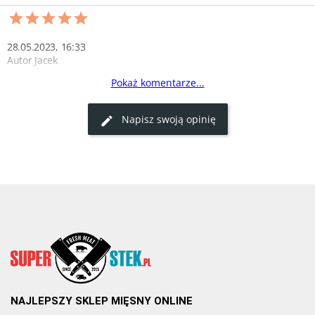
28.05.2023, 16:33
Autor Jacek
Pokaż komentarze...
Klasyczny sos pomidorowy
Sos Passata di pomodoro to klasyczny sos pomidorowy. Doskonały 
Napisz swoją opinię
do makaronów i pizzy.
0
0
NAJLEPSZY SKLEP MIĘSNY ONLINE