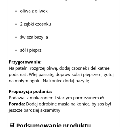
oliwa z oliwek
2 ząbki czosnku
świeża bazylia
sól i pieprz
Przygotowanie:
Na patelni rozgrzej oliwę, dodaj czosnek i delikatnie
podsmaż. Wlej passatę, dopraw solą i pieprzem, gotuj
na małym ogniu. Na koniec dodaj bazylię.
Propozycja podania:
Podawaj z makaronem i startym parmezanem 🧀.
Porada:
Dodaj odrobinę masła na koniec, by sos był
jeszcze bardziej aksamitny.
🛒 Podsumowanie produktu