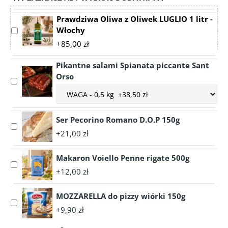
Prawdziwa Oliwa z Oliwek LUGLIO 1 litr -
Włochy
Select
accessory
+85,00 zł
Prawdziwa
Oliwa
Pikantne salami Spianata piccante Sant
z
Orso
Select
Oliwek
Choose
accessory
LUGLIO
accessory
Pikantne
1
variant
salami
litr
Ser Pecorino Romano D.O.P 150g
Pikantne
Spianata
Select
-
salami
+21,00 zł
piccante
accessory
Włochy
Spianata
Sant
Ser
piccante
Orso
Makaron Voiello Penne rigate 500g
Pecorino
Select
Sant
Romano
+12,00 zł
accessory
Orso
D.O.P
Makaron
150g
MOZZARELLA do pizzy wiórki 150g
Voiello
Select
Penne
+9,90 zł
accessory
rigate
MOZZARELLA