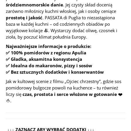
śródziemnomorskie danie
. Jej czysty skład docenią
zarówno miłośnicy kuchni włoskiej, jak i osoby ceniące
prostotę i jakość
. PASSATA di Puglia to niezastąpiona
baza w każdej kuchni – od codziennych obiadów po
wyjątkowe kolacje 🍝. Wystarczy dodać oliwę, czosnek i
zioła, by poczuć klimat południa Europy.
Najważniejsze informacje o produkcie:
✅ 100% pomidorów z regionu Apulia
✅ Gładka, aksamitna konsystencja
✅ Idealna do makaronów, pizzy i sosów
✅ Bez sztucznych dodatków i konserwantów
Jak w kultowej scenie z filmu
„Ojciec chrzestny”
, gdzie sos
pomidorowy bulgocze powoli na kuchence – tu również
liczy się
czas, prostota i serce włożone w gotowanie
❤️
🍅.
↓↓↓ ZAZNACZ ABY WYBRAĆ DODATKI ↓↓↓