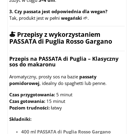
zużyć w ciągu
3–4 dni
.
3. Czy passata jest odpowiednia dla wegan?
Tak, produkt jest w pełni
wegański
🌱.
🍝 Przepisy z wykorzystaniem
PASSATA di Puglia Rosso Gargano
Przepis na PASSATA di Puglia – Klasyczny
sos do makaronu
Aromatyczny, prosty sos na bazie
passaty
pomidorowej
, idealny do spaghetti lub penne.
Czas przygotowania:
5 minut
Czas gotowania:
15 minut
Poziom trudności:
łatwy
Składniki:
400 ml
PASSATA di Puglia Rosso Gargano