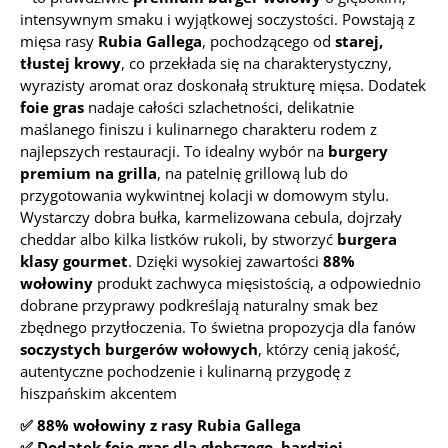
intensywnym smaku i wyjątkowej soczystości. Powstają z
mięsa rasy
Rubia Gallega
, pochodzącego od
starej,
tłustej krowy
, co przekłada się na charakterystyczny,
wyrazisty aromat oraz doskonałą strukturę mięsa. Dodatek
foie gras
nadaje całości szlachetności, delikatnie
maślanego finiszu i kulinarnego charakteru rodem z
najlepszych restauracji. To idealny wybór na
burgery
premium na grilla
, na patelnię grillową lub do
przygotowania wykwintnej kolacji w domowym stylu.
Wystarczy dobra bułka, karmelizowana cebula, dojrzały
cheddar albo kilka listków rukoli, by stworzyć
burgera
klasy gourmet
. Dzięki wysokiej zawartości
88%
wołowiny
produkt zachwyca mięsistością, a odpowiednio
dobrane przyprawy podkreślają naturalny smak bez
zbędnego przytłoczenia. To świetna propozycja dla fanów
soczystych burgerów wołowych
, którzy cenią jakość,
autentyczne pochodzenie i kulinarną przygodę z
hiszpańskim akcentem
✅ 88% wołowiny z rasy Rubia Gallega
✅ Dodatek foie gras dla głębszego, bardziej