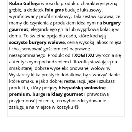
Rubia Gallega
wnosi do produktu charakterystyczną
głębię, a dodatek
foie gras
buduje luksusowy,
wyrafinowany profil smakowy. Taki zestaw sprawia, że
mamy do czynienia z produktem idealnym na
burgery
gourmet
, eleganckiego grilla lub wyjątkową kolację w
domu. To świetna opcja dla osób, które kochają
soczyste burgery wołowe
, cenią wysoką jakość mięsa
i chcą serwować gościom coś naprawdę
niezapomnianego. Produkt od
TXOGITXU
wyróżnia się
autentycznym pochodzeniem i filozofią stawiającą na
smak starej, dobrze wyselekcjonowanej wołowiny.
Wystarczy kilka prostych dodatków, by stworzyć danie,
które smakuje jak z dobrej restauracji. Jeżeli szukasz
produktu, który połączy
hiszpańską wołowinę
premium
,
burgera klasy gourmet
i prawdziwą
przyjemność jedzenia, ten wybór zdecydowanie
zasługuje na miejsce w koszyku 😋