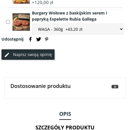
accessory
Steków
+120,00 zł
szt
Pokrywka
i
Burgery Wołowe z baskijskim serem i
na
Burgerów
papryką Espelette Rubia Gallega
burgera
370g
Select
GEFU
Choose
accessory
BBQ
accessory
Burgery
do
variant
Udostępnij
Wołowe
topienia
Burgery
z
sera
Wołowe
baskijskim
Napisz swoją opinię
z
serem
baskijskim
i
serem
papryką
i
Espelette
papryką
Rubia
Dostosowanie produktu
Espelette
>
Gallega
Rubia
Gallega
OPIS
SZCZEGÓŁY PRODUKTU