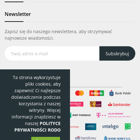
Newsletter
Zapisz się do naszego newslettera, aby otrzymywać
najnowsze wiadomości.
Subskrybuj
Ta strona wykorzystuje
pliki cookies, aby
zapewnić Ci najlepsze
doświadczenie podczas
korzystania z naszej
witryny. Więcej
informacji znajdziesz w
naszej
POLITYCE
PRYWATNOŚCI RODO