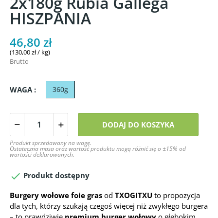
2x180g Rubia Gallega
HISZPANIA
46,80 zł
(130,00 zł / kg)
Brutto
WAGA :
360g
DODAJ DO KOSZYKA
Produkt sprzedawany na wagę.
Ostateczna masa oraz wartość produktu mogą różnić się o ±15% od
wartości deklarowanych.

Produkt dostępny
Burgery wołowe foie gras
od
TXOGITXU
to propozycja
dla tych, którzy szukają czegoś więcej niż zwykłego burgera
– to prawdziwie
premium burger wołowy
o głębokim,