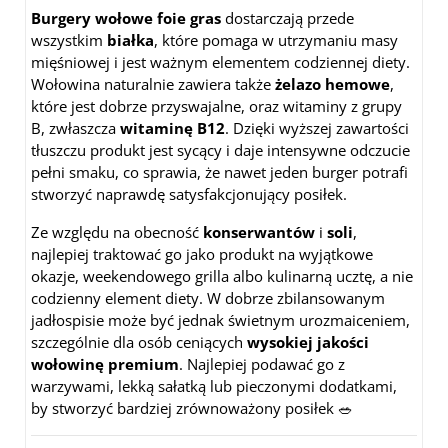
Burgery wołowe foie gras
dostarczają przede
wszystkim
białka
, które pomaga w utrzymaniu masy
mięśniowej i jest ważnym elementem codziennej diety.
Wołowina naturalnie zawiera także
żelazo hemowe
,
które jest dobrze przyswajalne, oraz witaminy z grupy
B, zwłaszcza
witaminę B12
. Dzięki wyższej zawartości
tłuszczu produkt jest sycący i daje intensywne odczucie
pełni smaku, co sprawia, że nawet jeden burger potrafi
stworzyć naprawdę satysfakcjonujący posiłek.
Ze względu na obecność
konserwantów
i
soli
,
najlepiej traktować go jako produkt na wyjątkowe
okazje, weekendowego grilla albo kulinarną ucztę, a nie
codzienny element diety. W dobrze zbilansowanym
jadłospisie może być jednak świetnym urozmaiceniem,
szczególnie dla osób ceniących
wysokiej jakości
wołowinę premium
. Najlepiej podawać go z
warzywami, lekką sałatką lub pieczonymi dodatkami,
by stworzyć bardziej zrównoważony posiłek 🥗