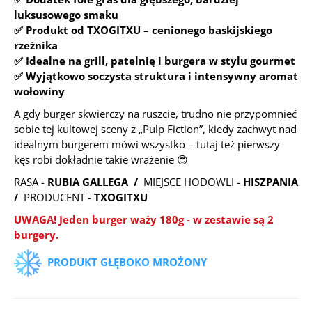
luksusowego smaku
✅ Produkt od TXOGITXU – cenionego baskijskiego
rzeźnika
✅ Idealne na grill, patelnię i burgera w stylu gourmet
✅ Wyjątkowo soczysta struktura i intensywny aromat
wołowiny
A gdy burger skwierczy na ruszcie, trudno nie przypomnieć
sobie tej kultowej sceny z „Pulp Fiction”, kiedy zachwyt nad
idealnym burgerem mówi wszystko – tutaj też pierwszy
kęs robi dokładnie takie wrażenie 😍
RASA -
RUBIA GALLEGA /
MIEJSCE HODOWLI -
HISZPANIA
/
PRODUCENT -
TXOGITXU
UWAGA! Jeden burger waży 180g
-
w zestawie są 2
burgery.
PRODUKT GŁĘBOKO MROŻONY