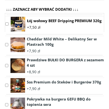
↓↓↓ ZAZNACZ ABY WYBRAĆ DODATKI ↓↓↓
Łój wołowy BEEF Dripping PREMIUM 320g
Select
+7,50 zł
accessory
Łój
Cheddar Mild White – Delikatny Ser w
wołowy
Plastrach 100g
BEEF
Select
Dripping
accessory
+7,90 zł
PREMIUM
Cheddar
320g
Prawdziwe BUŁKI DO BURGERA z sezamem
Mild
White
4 szt
Select
–
accessory
+8,90 zł
Delikatny
Prawdziwe
Ser
BUŁKI
Sos Premium do Steków i Burgerów 370g
Select
w
DO
+7,90 zł
accessory
Plastrach
BURGERA
Sos
100g
z
Pokrywka na burgera GEFU BBQ do
Premium
sezamem
topienia sera
Select
do
4