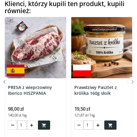
Klienci, którzy kupili ten produkt, kupili
również:
PRESA z wieprzowiny
Prawdziwy Pasztet z
Iberico HISZPANIA
królika 160g słoik
98,00 zł
19,50 zł
140,00 zł / kg
121,87 zł / 1kg

