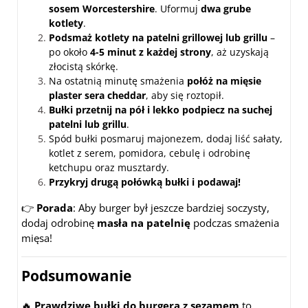
sosem Worcestershire
. Uformuj
dwa grube
kotlety
.
Podsmaż kotlety na patelni grillowej lub grillu
–
po około
4-5 minut z każdej strony
, aż uzyskają
złocistą skórkę.
Na ostatnią minutę smażenia
połóż na mięsie
plaster sera cheddar
, aby się roztopił.
Bułki przetnij na pół i lekko podpiecz na suchej
patelni lub grillu
.
Spód bułki posmaruj majonezem, dodaj liść sałaty,
kotlet z serem, pomidora, cebulę i odrobinę
ketchupu oraz musztardy.
Przykryj drugą połówką bułki i podawaj!
👉
Porada
: Aby burger był jeszcze bardziej soczysty,
dodaj odrobinę
masła na patelnię
podczas smażenia
mięsa!
Podsumowanie
🔥
Prawdziwe bułki do burgera z sezamem
to