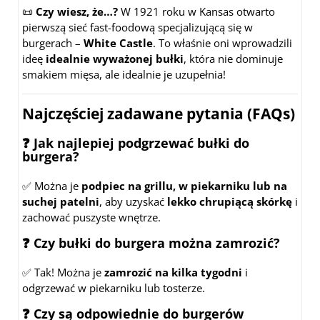
📜
Czy wiesz, że…?
W 1921 roku w Kansas otwarto
pierwszą sieć fast-foodową specjalizującą się w
burgerach –
White Castle
. To właśnie oni wprowadzili
ideę
idealnie wyważonej bułki
, która nie dominuje
smakiem mięsa, ale idealnie je uzupełnia!
Najczęściej zadawane pytania (FAQs)
❓ Jak najlepiej podgrzewać bułki do
burgera?
✅ Można je
podpiec na grillu, w piekarniku lub na
suchej patelni
, aby uzyskać
lekko chrupiącą skórkę
i
zachować puszyste wnętrze.
❓ Czy bułki do burgera można zamrozić?
✅ Tak! Można je
zamrozić na kilka tygodni
i
odgrzewać w piekarniku lub tosterze.
❓ Czy są odpowiednie do burgerów