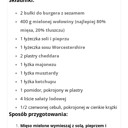
Składniki
:
2
bułki do burgera z sezamem
400 g
mielonej wołowiny (najlepiej 80%
mięsa, 20% tłuszczu)
1 łyżeczka
soli i pieprzu
1 łyżeczka
sosu Worcestershire
2 plastry
cheddara
1 łyżka
majonezu
1 łyżka
musztardy
1 łyżka
ketchupu
1 pomidor, pokrojony w plastry
4 liście
sałaty lodowej
1/2 czerwonej cebuli, pokrojonej w cienkie krążki
Sposób przygotowania
:
Mięso mielone wymieszaj z solą, pieprzem i