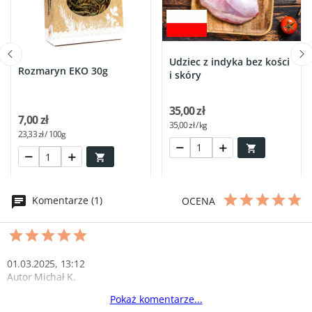
Udziec z indyka bez kości
Rozmaryn EKO 30g
i skóry
35,00 zł
7,00 zł
35,00 zł / kg
23,33 zł / 100g


Komentarze (1)
OCENA
01.03.2025, 13:12
Autor Michał K.
Pokaż komentarze...
Idealnie chrupiąca