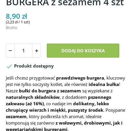
BURGERA z sezamem 4 szt
8,90 zł
(2,23 zł / 1 szt)
Brutto
DODAJ DO KOSZYKA

Produkt dostępny
Jeśli chcesz przygotować
prawdziwego burgera
, kluczowy
jest nie tylko soczysty kotlet, ale również
idealna bułka
!
Nasze
bułki do burgera z sezamem
są wypiekane z
naturalnych składników
, z dodatkiem
pszennego
zakwasu (aż 16%)
, co nadaje im
delikatny, lekko
chrupiący wierzch i miękki, puszysty środek
. Posypane
sezamem
, który podkreśla ich aromat, idealnie
komponują się zarówno
z wołowymi, drobiowymi, jak i
wegetariańskimi burgerami
.