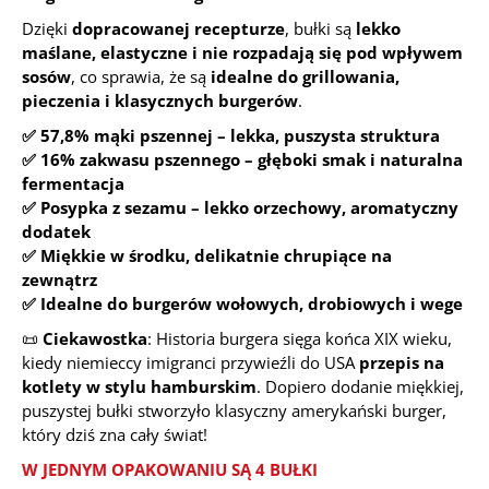
Dzięki
dopracowanej recepturze
, bułki są
lekko
maślane, elastyczne i nie rozpadają się pod wpływem
sosów
, co sprawia, że są
idealne do grillowania,
pieczenia i klasycznych burgerów
.
✅ 57,8% mąki pszennej – lekka, puszysta struktura
✅ 16% zakwasu pszennego – głęboki smak i naturalna
fermentacja
✅ Posypka z sezamu – lekko orzechowy, aromatyczny
dodatek
✅ Miękkie w środku, delikatnie chrupiące na
zewnątrz
✅ Idealne do burgerów wołowych, drobiowych i wege
📜
Ciekawostka
: Historia burgera sięga końca XIX wieku,
kiedy niemieccy imigranci przywieźli do USA
przepis na
kotlety w stylu hamburskim
. Dopiero dodanie miękkiej,
puszystej bułki stworzyło klasyczny amerykański burger,
który dziś zna cały świat!
W JEDNYM OPAKOWANIU SĄ 4 BUŁKI