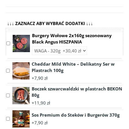
↓↓↓ ZAZNACZ ABY WYBRAĆ DODATKI ↓↓↓
Burgery Wołowe 2x160g sezonowany
Black Angus HISZPANIA
Select
accessory
Choose
Burgery
accessory
Wołowe
variant
Cheddar Mild White – Delikatny Ser w
2x160g
Burgery
Plastrach 100g
Select
sezonowany
Wołowe
accessory
+7,90 zł
Black
2x160g
Cheddar
Angus
sezonowany
Boczek szwarcwaldzki w plastrach BEKON
Mild
HISZPANIA
Black
White
80g
Select
Angus
–
accessory
+11,90 zł
HISZPANIA
Delikatny
Boczek
Ser
szwarcwaldzki
Sos Premium do Steków i Burgerów 370g
Select
w
w
+7,90 zł
accessory
Plastrach
plastrach