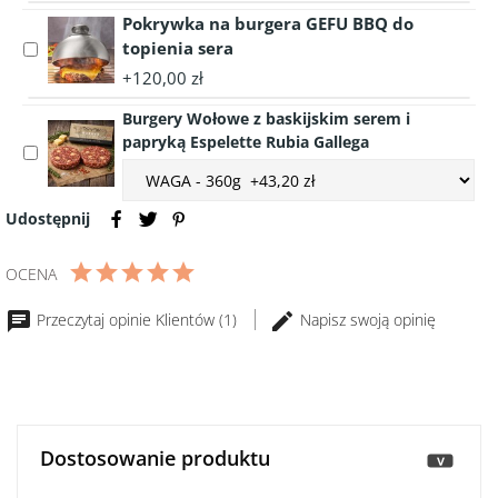
Sos
100g
BEKON
Pokrywka na burgera GEFU BBQ do
Premium
80g
topienia sera
Select
do
accessory
Steków
+120,00 zł
Pokrywka
i
Burgery Wołowe z baskijskim serem i
na
Burgerów
papryką Espelette Rubia Gallega
burgera
370g
Select
GEFU
Choose
accessory
BBQ
accessory
Burgery
do
variant
Udostępnij
Wołowe
topienia
Burgery
z
sera
Wołowe
baskijskim
OCENA
z
serem
baskijskim
i
Przeczytaj opinie Klientów (1)
Napisz swoją opinię
serem
papryką
i
Espelette
papryką
Rubia
Espelette
Gallega
Rubia
Gallega
Dostosowanie produktu
>