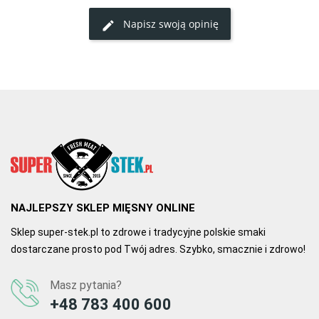
W końcu znalazłem prawdziwą bułkę do burgerów! Czysta 
Napisz swoją opinię
etykieta, cudownie pachnie i idealnie chrupiąca po podsmażeniu. 
PERFECT!!!
0
0
NAJLEPSZY SKLEP MIĘSNY ONLINE
Sklep super-stek.pl to zdrowe i tradycyjne polskie smaki
dostarczane prosto pod Twój adres. Szybko, smacznie i zdrowo!
Masz pytania?
+48 783 400 600