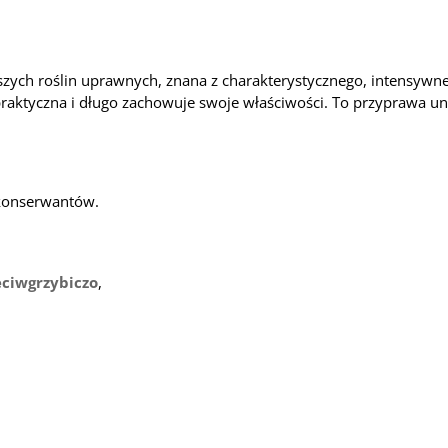
rszych roślin uprawnych, znana z charakterystycznego, intensyw
praktyczna i długo zachowuje swoje właściwości. To przyprawa u
konserwantów.
eciwgrzybiczo
,