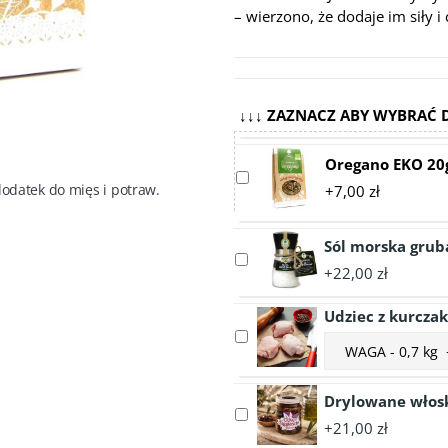
– wierzono, że dodaje im siły 
↓↓↓ ZAZNACZ ABY WYBRAĆ 
Oregano EKO 20
Select
odatek do mięs i potraw. 
+7,00 zł
accessory
Oregano
EKO
Sól morska grub
Select
20g
+22,00 zł
accessory
Sól
Udziec z kurcza
morska
Select
Choose
gruba
accessory
accessory
-
Udziec
variant
młynek
z
Drylowane włosk
Udziec
EKO
Select
kurczaka
z
190g
+21,00 zł
accessory
nadbiebrzańskiego
kurczaka