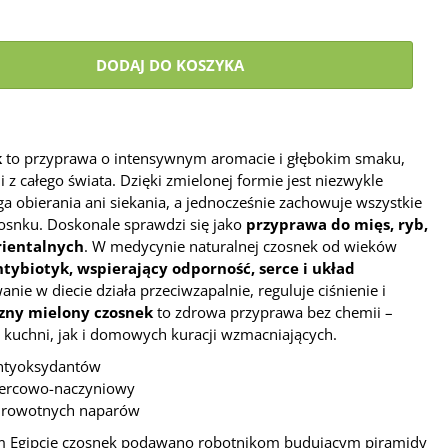
DODAJ DO KOSZYKA
k
to przyprawa o intensywnym aromacie i głębokim smaku,
z całego świata. Dzięki zmielonej formie jest niezwykle
 obierania ani siekania, a jednocześnie zachowuje wszystkie
osnku. Doskonale sprawdzi się jako
przyprawa do mięs, ryb,
rientalnych
. W medycynie naturalnej czosnek od wieków
tybiotyk, wspierający odporność, serce i układ
anie w diecie działa przeciwzapalnie, reguluje ciśnienie i
czny mielony czosnek
to zdrowa przyprawa bez chemii –
 kuchni, jak i domowych kuracji wzmacniających.
 antyoksydantów
sercowo-naczyniowy
zdrowotnych naparów
ym Egipcie czosnek podawano robotnikom budującym piramidy