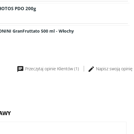
o
 HOTOS PDO 200g
ONINI GranFruttato 500 ml - Włochy
Przeczytaj opinie Klientów (1)
Napisz swoją opinię
TAWY