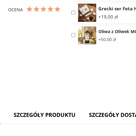
Drylowane
nadbiebrzańskieg
Grecki ser Feta
włoskie
OCENA
Select
ciemne
+19,00 zł
accessory
oliwki
Grecki
Taggiasche
Oliwa z Oliwek M
ser
200g
Select
Feta
+50,00 zł
accessory
HOTOS
Oliwa
PDO
z
200g
Oliwek
MONINI
GranFruttato
500
ml
-
Włochy
S
SZCZEGÓŁY PRODUKTU
SZCZEGÓŁY DOS