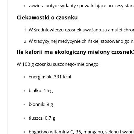
zawiera antyoksydanty spowalniające procesy starz
Ciekawostki o czosnku
W średniowieczu czosnek uważano za amulet chron
W tradycyjnej medycynie chińskiej stosowano go n
Ile kalorii ma ekologiczny mielony czosnek
W 100 g czosnku suszonego/mielonego:
energia: ok. 331 kcal
białko: 16 g
błonnik: 9 g
tłuszcz: 0,7 g
bogactwo witaminy C, B6, manganu, selenu i wapn