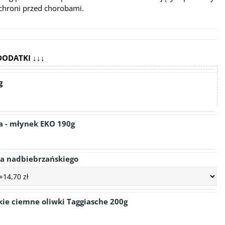
i chroni przed chorobami.
DODATKI ↓↓↓
g
a - młynek EKO 190g
ka nadbiebrzańskiego
ie ciemne oliwki Taggiasche 200g