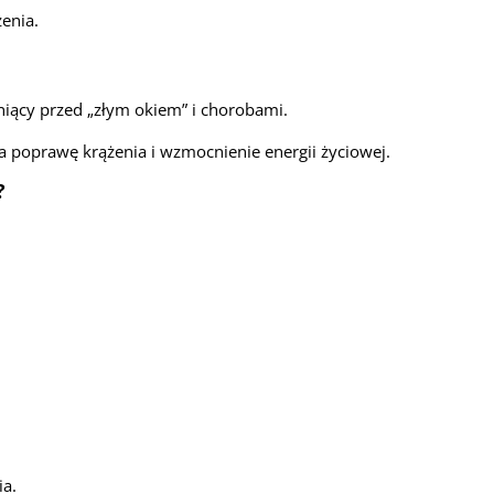
enia.
iący przed „złym okiem” i chorobami.
a poprawę krążenia i wzmocnienie energii życiowej.
?
ia.