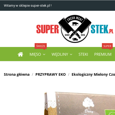
Witamy w sklepie super-stek.pl !
ŚWIEŻE
SUPER
MIĘSO
WĘDLINY
STEKI
PREMIUM
Strona główna
PRZYPRAWY EKO
Ekologiczny Mielony Cz