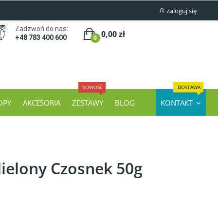
Zaloguj się
Zadzwoń do nas:
0,00 zł
0
+48 783 400 600
NOWOŚĆ
DOSTAWA
OPY
AKCESORIA
ZESTAWY
BLOG
KONTAKT
ielony Czosnek 50g