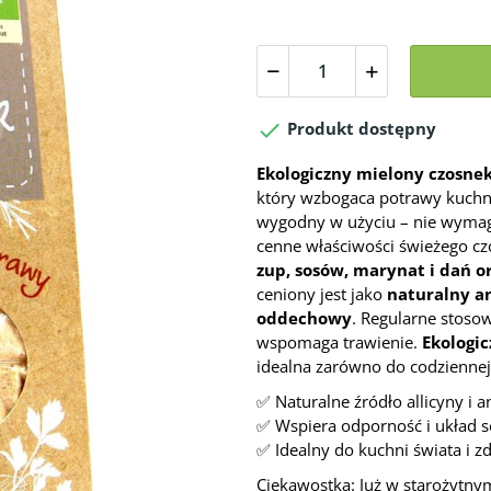

Produkt dostępny
Ekologiczny mielony czosne
który wzbogaca potrawy kuchni 
wygodny w użyciu – nie wymaga
cenne właściwości świeżego cz
zup, sosów, marynat i dań o
ceniony jest jako
naturalny an
oddechowy
. Regularne stosow
wspomaga trawienie.
Ekologi
idealna zarówno do codziennej
✅ Naturalne źródło allicyny i
✅ Wspiera odporność i układ 
✅ Idealny do kuchni świata i 
Ciekawostka: Już w starożytn