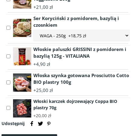
Oliwek
accessory
+21,00 zł
LUGLIO
Drylowane
1
Ser Koryciński z pomidorem, bazylią i
włoskie
litr
ciemne
czosnkiem
Select
-
oliwki
Choose
accessory
Włochy
Taggiasche
accessory
Ser
200g
variant
Koryciński
Włoskie paluszki GRISSINI z pomidorem i
Ser
z
bazylią 125g - VITALIANA
Select
Koryciński
pomidorem,
accessory
+4,90 zł
z
bazylią
Włoskie
pomidorem,
i
Włoska szynka gotowana Prosciutto Cotto
paluszki
bazylią
czosnkiem
GRISSINI
BIO plastry 100g
Select
i
z
accessory
+25,00 zł
czosnkiem
pomidorem
Włoska
i
Włoski karczek dojrzewający Coppa BIO
szynka
bazylią
plastry 70g
Select
gotowana
125g
accessory
Prosciutto
+20,00 zł
-
Włoski
Cotto
Udostępnij
VITALIANA
karczek
BIO
dojrzewający
plastry