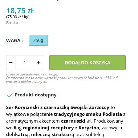
18,75 zł
(75,00 zł / kg)
Brutto
WAGA :
250g
DODAJ DO KOSZYKA
Produkt sprzedawany na wagę.
Ostateczna masa oraz wartość produktu mogą różnić się o ±15% od
wartości deklarowanych.

Produkt dostępny
Ser Koryciński z czarnuszką Swojski Zarzeccy
to
wyjątkowe połączenie
tradycyjnego smaku Podlasia
z
aromatycznym akcentem
czarnuszki
🌿. Produkowany
według
regionalnej receptury z Korycina
, zachwyca
delikatną, mleczną strukturą
oraz subtelną