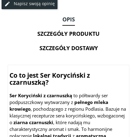
Napisz swoją opinię
Coppa
100g
BIO
plastry
OPIS
70g
SZCZEGÓŁY PRODUKTU
SZCZEGÓŁY DOSTAWY
Co to jest Ser Koryciński z
czarnuszką?
Ser Koryciński z czarnuszką
to półtwardy ser
podpuszczkowy wytwarzany z
pełnego mleka
krowiego
, pochodzącego z regionu Podlasia. Bazuje na
klasycznej recepturze sera korycińskiego, wzbogaconej
o
ziarna czarnuszki
, które nadają mu
charakterystyczny aromat i smak. To harmonijne
połączenie
lokalnej tradycji
z
aromatyczną