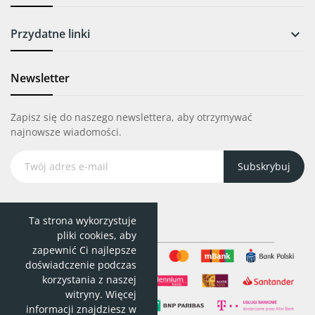
Przydatne linki

Newsletter
Zapisz się do naszego newslettera, aby otrzymywać
najnowsze wiadomości.
Subskrybuj
Ta strona wykorzystuje
pliki cookies, aby
zapewnić Ci najlepsze
doświadczenie podczas
korzystania z naszej
witryny. Więcej
informacji znajdziesz w