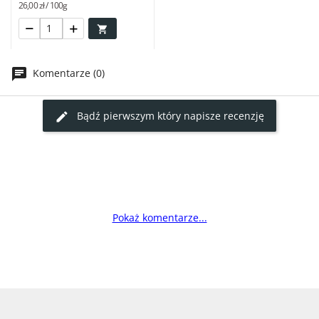
26,00 zł / 100g

Komentarze (0)
Bądź pierwszym który napisze recenzję
Pokaż komentarze...