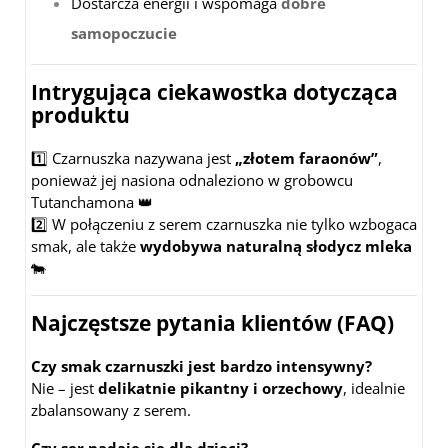
Dostarcza energii i wspomaga
dobre
samopoczucie
Intrygująca ciekawostka dotycząca
produktu
1️⃣ Czarnuszka nazywana jest
„złotem faraonów”
,
ponieważ jej nasiona odnaleziono w grobowcu
Tutanchamona 👑
2️⃣ W połączeniu z serem czarnuszka nie tylko wzbogaca
smak, ale także
wydobywa naturalną słodycz mleka
🐄
Najczęstsze pytania klientów (FAQ)
Czy smak czarnuszki jest bardzo intensywny?
Nie – jest
delikatnie pikantny i orzechowy
, idealnie
zbalansowany z serem.
Czy ser nadaje się dla dzieci?