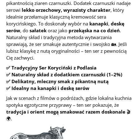
pikantnością ziaren czarnuszki. Dodatek czarnuszki nadaje
serowi
lekko orzechowy, wyrazisty charakter
, który
idealnie przełamuje klasyczną kremowość sera
korycińskiego. To doskonały wybór na
kanapki
,
deskę
serów
, do
sałatek
oraz jako
przekąska na co dzień
.
Naturalny skład i tradycyjna metoda wytwarzania
sprawiają, że ser smakuje autentycznie i swojsko 🏡. Jeśli
lubisz klasykę z nutą oryginalności – ten ser z pewnością
Cię zachwyci.
✅ Tradycyjny Ser Koryciński z Podlasia
✅ Naturalny skład z dodatkiem czarnuszki (1–2%)
✅ Delikatny, mleczny smak z pikantną nutą
✅ Idealny na kanapki i deskę serów
Jak w scenach z filmów o podróżach, gdzie lokalna kuchnia
spotyka egzotyczne przyprawy – ten ser pokazuje, że
tradycja i orient mogą smakować razem doskonale
🎬
🌍.