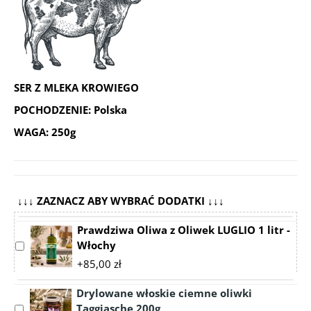
SER Z MLEKA KROWIEGO
POCHODZENIE: Polska
WAGA: 250g
↓↓↓ ZAZNACZ ABY WYBRAĆ DODATKI ↓↓↓
Prawdziwa Oliwa z Oliwek LUGLIO 1 litr -
Włochy
Select
accessory
+85,00 zł
Prawdziwa
Oliwa
Drylowane włoskie ciemne oliwki
z
Taggiasche 200g
Select