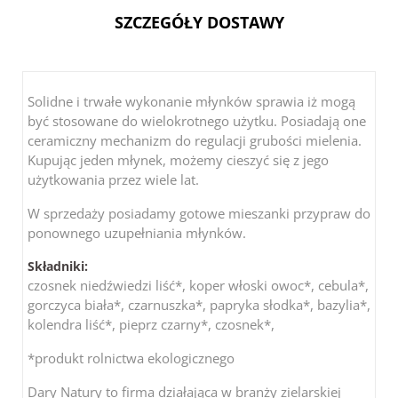
SZCZEGÓŁY DOSTAWY
Solidne i trwałe wykonanie młynków sprawia iż mogą
być stosowane do wielokrotnego użytku. Posiadają one
ceramiczny mechanizm do regulacji grubości mielenia.
Kupując jeden młynek, możemy cieszyć się z jego
użytkowania przez wiele lat.
W sprzedaży posiadamy gotowe mieszanki przypraw do
ponownego uzupełniania młynków.
Składniki:
czosnek niedźwiedzi liść*, koper włoski owoc*, cebula*,
gorczyca biała*, czarnuszka*, papryka słodka*, bazylia*,
kolendra liść*, pieprz czarny*, czosnek*,
*produkt rolnictwa ekologicznego
Dary Natury to firma działająca w branży zielarskiej