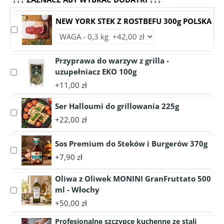
NEW YORK STEK Z ROSTBEFU 300g POLSKA
Select
Choose
accessory
accessory
NEW
variant
Przyprawa do warzyw z grilla -
YORK
NEW
uzupełniacz EKO 100g
STEK
Select
YORK
Z
accessory
+11,00 zł
STEK
ROSTBEFU
Przyprawa
Z
300g
do
Ser Halloumi do grillowania 225g
ROSTBEFU
Select
POLSKA
warzyw
300g
+22,00 zł
accessory
z
POLSKA
Ser
grilla
Sos Premium do Steków i Burgerów 370g
Halloumi
-
Select
do
uzupełniacz
+7,90 zł
accessory
grillowania
EKO
Sos
225g
100g
Oliwa z Oliwek MONINI GranFruttato 500
Premium
ml - Włochy
Select
do
accessory
Steków
+50,00 zł
Oliwa
i
Profesjonalne szczypce kuchenne ze stali
z
Burgerów