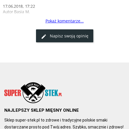
17.06.2018, 17:22
Autor Basia M.
Pokaż komentarze...
Aromatyczne warzywa z grilla
Młynek z przyprawą to świetne rozwiązanie. Warzywa z grilla 
Napisz swoją opinię
smakują z nią rewelacyjnie.
0
0
NAJLEPSZY SKLEP MIĘSNY ONLINE
Sklep super-stek.pl to zdrowe i tradycyjne polskie smaki
dostarczane prosto pod Twój adres. Szybko, smacznie i zdrowo!