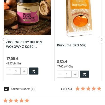
EKOLOGICZNY BULION
Kurkuma EKO 50g
WOŁOWY Z KOŚCI
SZPIKOWYCH 350ml
17,00 zł
8,80 zł
48,57 zł / 1 litr
17,60 zł / 100g


Komentarze (1)
OCENA