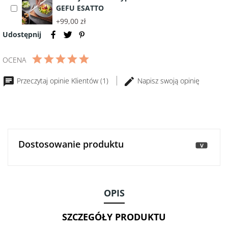
GEFU ESATTO
Select
Oliwek
370g
accessory
MONINI
+99,00 zł
Profesjonalne
GranFruttato
Udostępnij
szczypce
500
kuchenne
ml
OCENA
ze
-
stali
Włochy
Przeczytaj opinie Klientów (1)
Napisz swoją opinię
GEFU
ESATTO
Dostosowanie produktu
>
OPIS
SZCZEGÓŁY PRODUKTU