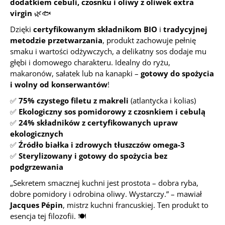
dodatkiem cebuli, czosnku i oliwy z oliwek extra
virgin
🌿🐟
Dzięki
certyfikowanym składnikom BIO
i
tradycyjnej
metodzie przetwarzania
, produkt zachowuje pełnię
smaku i wartości odżywczych, a delikatny sos dodaje mu
głębi i domowego charakteru. Idealny do ryżu,
makaronów, sałatek lub na kanapki –
gotowy do spożycia
i wolny od konserwantów
!
✅
75% czystego filetu z makreli
(atlantycka i kolias)
✅
Ekologiczny sos pomidorowy z czosnkiem i cebulą
✅
24% składników z certyfikowanych upraw
ekologicznych
✅
Źródło białka i zdrowych tłuszczów omega-3
✅
Sterylizowany i gotowy do spożycia bez
podgrzewania
„Sekretem smacznej kuchni jest prostota – dobra ryba,
dobre pomidory i odrobina oliwy. Wystarczy.” – mawiał
Jacques Pépin
, mistrz kuchni francuskiej. Ten produkt to
esencja tej filozofii. 🍽️