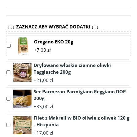
↓↓↓ ZAZNACZ ABY WYBRAĆ DODATKI ↓↓↓
Oregano EKO 20g
Select
+7,00 zł
accessory
Oregano
EKO
Drylowane włoskie ciemne oliwki
20g
Taggiasche 200g
Select
accessory
+21,00 zł
Drylowane
Ser Parmezan Parmigiano Reggiano DOP
włoskie
ciemne
200g
Select
oliwki
accessory
+33,00 zł
Taggiasche
Ser
200g
Filet z Makreli w BIO oliwie z oliwek 120 g
Parmezan
Parmigiano
- Hiszpania
Select
Reggiano
accessory
+17,00 zł