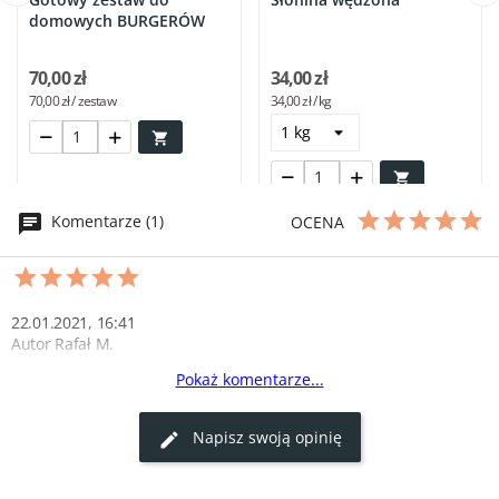
domowych BURGERÓW
70,00 zł
34,00 zł
70,00 zł / zestaw
34,00 zł / kg


Komentarze (1)
OCENA
22.01.2021, 16:41
Autor Rafał M.
Pokaż komentarze...
Klasyka w nowoczesnym wydaniu
Makrela filety w bio sosie pomidorowym to prawdziwy hit. Świeża 
Napisz swoją opinię
ryba i aromatyczny sos. Polecam każdemu miłośnikowi ryb i 
pomidorów.