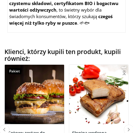
czystemu składowi, certyfikatom BIO i bogactwu
wartości odżywczych
, to świetny wybór dla
świadomych konsumentów, którzy szukają
czegoś
więcej niż tylko ryby w puszce
. 🌱🐟
Klienci, którzy kupili ten produkt, kupili
również:
Pakiet
Gotowy zestaw do
Słonina wędzona