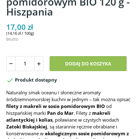
pomidorowym BIO 120 g -
Hiszpania
17,00 zł
(14,16 zł / 100g)
Brutto
DODAJ DO KOSZYKA

Produkt dostępny
Naturalny smak oceanu i słoneczne aromaty
śródziemnomorskiej kuchni w jednym – tak można opisać
filety z makreli w sosie pomidorowym BIO
od
hiszpańskiej marki
Pan do Mar
. Filety z
makreli
atlantyckiej i kolias
, poławiane w czystych wodach
Zatoki Biskajskiej
, są starannie ręcznie obrabiane i
konserwowane w
ekologicznym sosie pomidorowym z