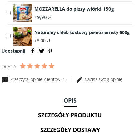
DOP
Filet
200g
z
MOZZARELLA do pizzy wiórki 150g
Select
Makreli
+9,90 zł
accessory
w
MOZZARELLA
BIO
Naturalny chleb tostowy pełnoziarnsty 500g
do
oliwie
Select
pizzy
z
+8,00 zł
accessory
wiórki
oliwek
Naturalny
Udostępnij
150g
120
chleb
g
tostowy
OCENA
-
pełnoziarnsty
Hiszpania
500g
Przeczytaj opinie Klientów (1)
Napisz swoją opinię
OPIS
SZCZEGÓŁY PRODUKTU
SZCZEGÓŁY DOSTAWY