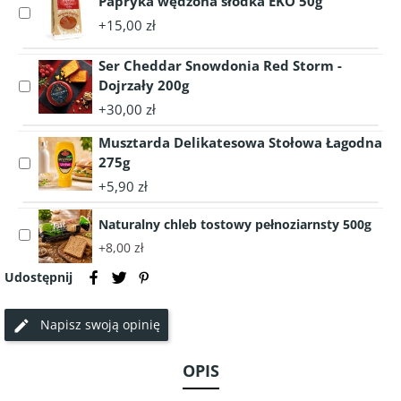
Papryka wędzona słodka EKO 50g
Select
Cebula
+15,00 zł
accessory
40g
Papryka
Ser Cheddar Snowdonia Red Storm -
wędzona
Dojrzały 200g
Select
słodka
accessory
EKO
+30,00 zł
Ser
50g
Musztarda Delikatesowa Stołowa Łagodna
Cheddar
Snowdonia
275g
Select
Red
accessory
+5,90 zł
Storm
Musztarda
-
Delikatesowa
Naturalny chleb tostowy pełnoziarnsty 500g
Select
Dojrzały
Stołowa
+8,00 zł
accessory
200g
Łagodna
Naturalny
275g
Udostępnij
chleb
tostowy
Napisz swoją opinię
pełnoziarnsty
500g
OPIS