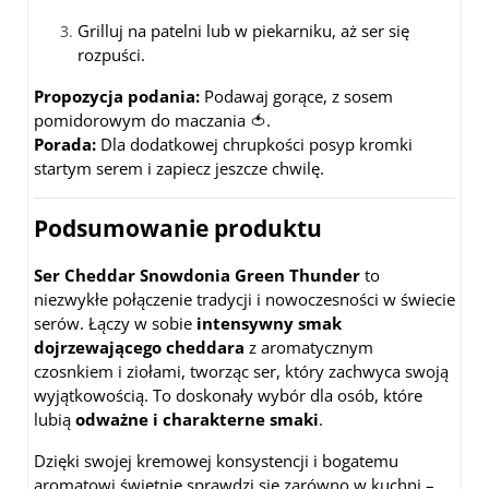
Grilluj na patelni lub w piekarniku, aż ser się
rozpuści.
Propozycja podania:
Podawaj gorące, z sosem
pomidorowym do maczania 🍅.
Porada:
Dla dodatkowej chrupkości posyp kromki
startym serem i zapiecz jeszcze chwilę.
Podsumowanie produktu
Ser Cheddar Snowdonia Green Thunder
to
niezwykłe połączenie tradycji i nowoczesności w świecie
serów. Łączy w sobie
intensywny smak
dojrzewającego cheddara
z aromatycznym
czosnkiem i ziołami, tworząc ser, który zachwyca swoją
wyjątkowością. To doskonały wybór dla osób, które
lubią
odważne i charakterne smaki
.
Dzięki swojej kremowej konsystencji i bogatemu
aromatowi świetnie sprawdzi się zarówno w kuchni –