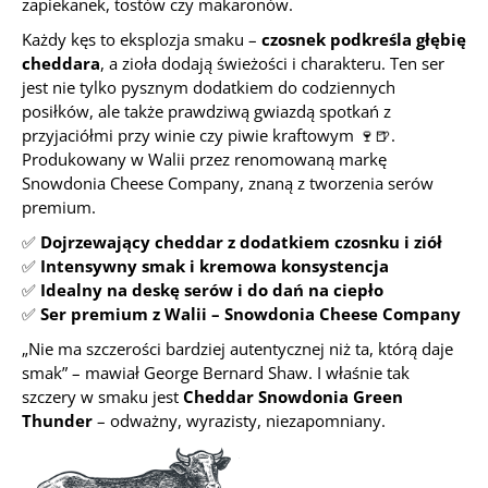
zapiekanek, tostów czy makaronów.
Każdy kęs to eksplozja smaku –
czosnek podkreśla głębię
cheddara
, a zioła dodają świeżości i charakteru. Ten ser
jest nie tylko pysznym dodatkiem do codziennych
posiłków, ale także prawdziwą gwiazdą spotkań z
przyjaciółmi przy winie czy piwie kraftowym 🍷🍺.
Produkowany w Walii przez renomowaną markę
Snowdonia Cheese Company, znaną z tworzenia serów
premium.
✅
Dojrzewający cheddar z dodatkiem czosnku i ziół
✅
Intensywny smak i kremowa konsystencja
✅
Idealny na deskę serów i do dań na ciepło
✅
Ser premium z Walii – Snowdonia Cheese Company
„Nie ma szczerości bardziej autentycznej niż ta, którą daje
smak” – mawiał George Bernard Shaw. I właśnie tak
szczery w smaku jest
Cheddar Snowdonia Green
Thunder
– odważny, wyrazisty, niezapomniany.