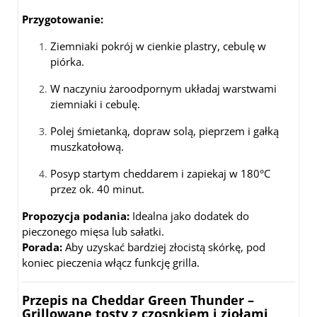
Przygotowanie:
Ziemniaki pokrój w cienkie plastry, cebulę w
piórka.
W naczyniu żaroodpornym układaj warstwami
ziemniaki i cebulę.
Polej śmietanką, dopraw solą, pieprzem i gałką
muszkatołową.
Posyp startym cheddarem i zapiekaj w 180°C
przez ok. 40 minut.
Propozycja podania:
Idealna jako dodatek do
pieczonego mięsa lub sałatki.
Porada:
Aby uzyskać bardziej złocistą skórkę, pod
koniec pieczenia włącz funkcję grilla.
Przepis na Cheddar Green Thunder –
Grillowane tosty z czosnkiem i ziołami