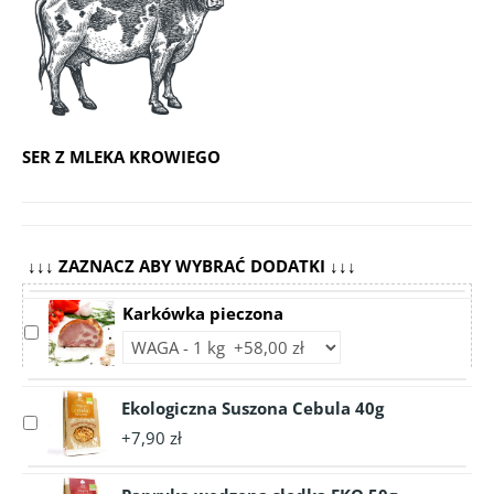
SER Z MLEKA KROWIEGO
↓↓↓ ZAZNACZ ABY WYBRAĆ DODATKI ↓↓↓
Karkówka pieczona
Select
Choose
accessory
accessory
Karkówka
variant
pieczona
Ekologiczna Suszona Cebula 40g
Karkówka
Select
pieczona
+7,90 zł
accessory
Ekologiczna
Suszona