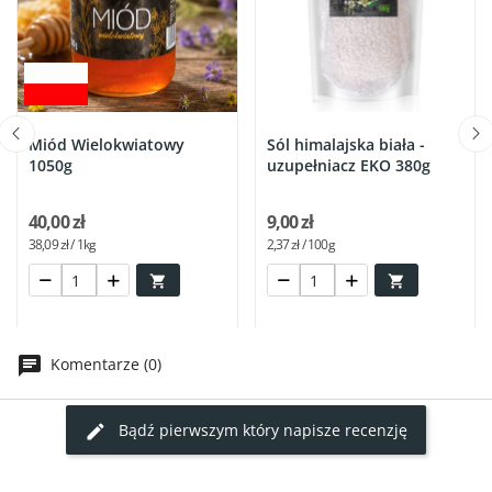
Miód Wielokwiatowy
Sól himalajska biała -
1050g
uzupełniacz EKO 380g
40,00 zł
9,00 zł
38,09 zł / 1kg
2,37 zł / 100g


Komentarze (0)
Bądź pierwszym który napisze recenzję