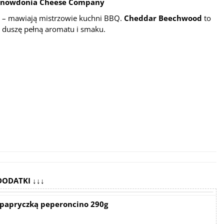
Snowdonia Cheese Company
 – mawiają mistrzowie kuchni BBQ.
Cheddar Beechwood
to
 duszę pełną aromatu i smaku.
DODATKI ↓↓↓
z papryczką peperoncino 290g