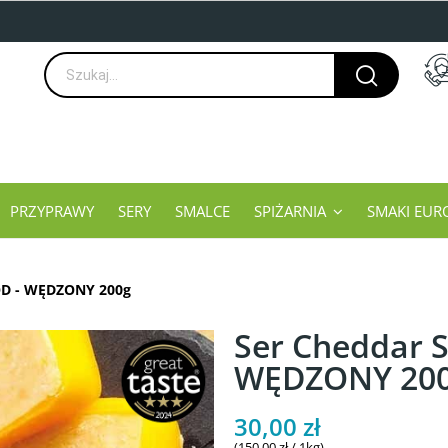
PRZYPRAWY
SERY
SMALCE
SPIŻARNIA
SMAKI EUR
OD - WĘDZONY 200g
Ser Cheddar
WĘDZONY 20
30,00 zł
(150,00 zł / 1kg)