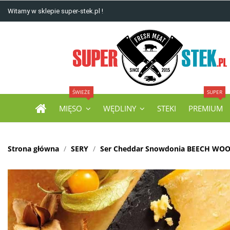
Witamy w sklepie super-stek.pl !
ŚWIEŻE
SUPER
MIĘSO
WĘDLINY
STEKI
PREMIUM
Strona główna
SERY
Ser Cheddar Snowdonia BEECH WO