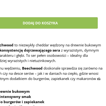
DODAJ DO KOSZYKA
echwood
to niezwykły cheddar wędzony na drewnie bukowym
onsystencję dojrzewającego sera
z wyrazistym, dymnym
akteru i głębi. To ser pełen osobowości – idealny dla
iej wyrazistych i nietuzinkowych.
emu wędzeniu,
Beechwood
doskonale sprawdza się zarówno na
 czy na desce serów – jak i w daniach na ciepło, gdzie wnosi
etnym dodatkiem do burgerów, zapiekanek czy makaronów 🧀
drewnie bukowym
 intensywny smak
do burgerów i zapiekanek