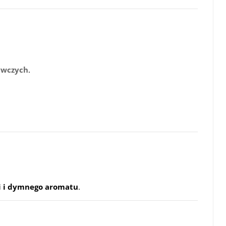
ywczych
.
i i dymnego aromatu
.