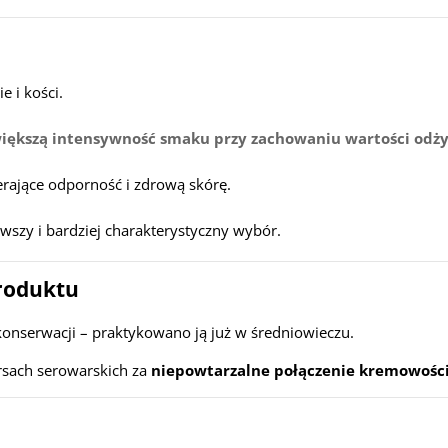
e i kości.
iększą intensywność smaku przy zachowaniu wartości odż
erające odporność i zdrową skórę.
wszy i bardziej charakterystyczny wybór.
produktu
konserwacji – praktykowano ją już w średniowieczu.
rsach serowarskich za
niepowtarzalne połączenie kremowośc