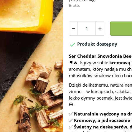
Brutto

Produkt dostępny
Ser Cheddar Snowdonia Be
🌳🔥. Łączy w sobie
kremową k
aromatem, który nadaje mu char
miłośników smaków nieco bardz
Dzięki delikatnemu, naturaln
zimno – w kanapkach, sałatkach
lekko dymny posmak. Jest świ
🍔.
✅
Naturalnie wędzony na 
✅
Kremowy, a jednocześnie
✅
Świetny na deskę serów, 