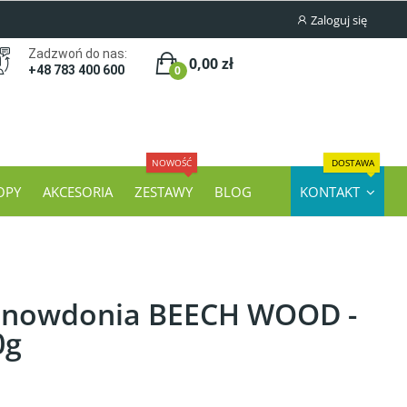
Zaloguj się
Zadzwoń do nas:
0,00 zł
0
+48 783 400 600
NOWOŚĆ
DOSTAWA
OPY
AKCESORIA
ZESTAWY
BLOG
KONTAKT
 Snowdonia BEECH WOOD -
0g