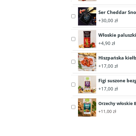
Oliwki
leccino
Ser Cheddar Sn
Select
z
+30,00 zł
accessory
papryczką
Ser
peperoncino
Włoskie paluszki
Cheddar
290g
Select
Snowdonia
+4,90 zł
accessory
Black
Włoskie
Bomber
Hiszpańska kiełb
paluszki
200g
Select
GRISSINI
+17,00 zł
accessory
z
Hiszpańska
pomidorem
Figi suszone be
kiełbasa
i
Select
Chorizo
+17,00 zł
bazylią
accessory
Iberico
125g
Figi
Bellota
-
Orzechy włoskie 
suszone
BIO
Select
VITALIANA
bezglutenowe
+11,00 zł
plastry
accessory
BIO
70g
Orzechy
150g
włoskie
BIO