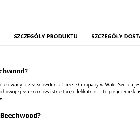
100g
S
SZCZEGÓŁY PRODUKTU
SZCZEGÓŁY DOS
echwood?
odukowany przez Snowdonia Cheese Company w Walii. Ser ten je
howuje jego kremową strukturę i delikatność. To połączenie kla
e.
a Beechwood?