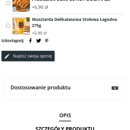
Ser
Select
szynki
w
+6,90 zł
accessory
-
Plastrach
Prawdziwe
DOLINA
100g
Musztarda Delikatesowa Stołowa Łagodna
bułki
DOBRA
275g
Select
do
200g
accessory
+5,90 zł
HOT
Musztarda
DOGA
Udostępnij
Delikatesowa
4
Stołowa
szt
Napisz swoją opinię
Łagodna
275g
Dostosowanie produktu
>
OPIS
SZCZEGÓŁY PRODUKTU