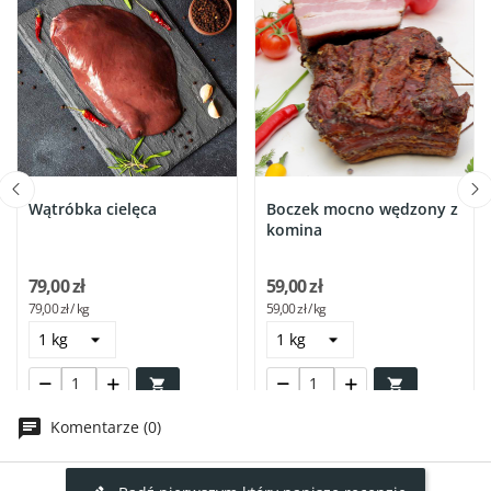
Wątróbka cielęca
Boczek mocno wędzony z
komina
79,00 zł
59,00 zł
79,00 zł / kg
59,00 zł / kg


Komentarze (0)