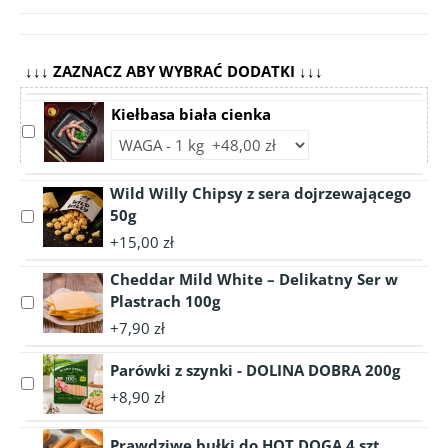
↓↓↓ ZAZNACZ ABY WYBRAĆ DODATKI ↓↓↓
Kiełbasa biała cienka
Select
Choose
accessory
accessory
Kiełbasa
variant
Wild Willy Chipsy z sera dojrzewającego
biała
Kiełbasa
50g
cienka
Select
biała
accessory
+15,00 zł
cienka
Wild
Cheddar Mild White – Delikatny Ser w
Willy
Chipsy
Plastrach 100g
Select
z
accessory
+7,90 zł
sera
Cheddar
dojrzewającego
Mild
Parówki z szynki - DOLINA DOBRA 200g
Select
50g
White
+8,90 zł
accessory
–
Parówki
Delikatny
Prawdziwe bułki do HOT DOGA 4 szt
z