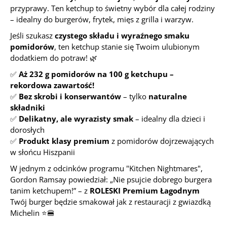
przyprawy. Ten ketchup to świetny wybór dla całej rodziny
– idealny do burgerów, frytek, mięs z grilla i warzyw.
Jeśli szukasz
czystego składu i wyraźnego smaku
pomidorów
, ten ketchup stanie się Twoim ulubionym
dodatkiem do potraw! 🌿
✅
Aż 232 g pomidorów na 100 g ketchupu –
rekordowa zawartość!
✅
Bez skrobi i konserwantów
– tylko
naturalne
składniki
✅
Delikatny, ale wyrazisty smak
– idealny dla dzieci i
dorosłych
✅
Produkt klasy premium
z pomidorów dojrzewających
w słońcu Hiszpanii
W jednym z odcinków programu "Kitchen Nightmares",
Gordon Ramsay powiedział:
„Nie psujcie dobrego burgera
tanim ketchupem!”
– z
ROLESKI Premium Łagodnym
Twój burger będzie smakował jak z restauracji z gwiazdką
Michelin ⭐🍔