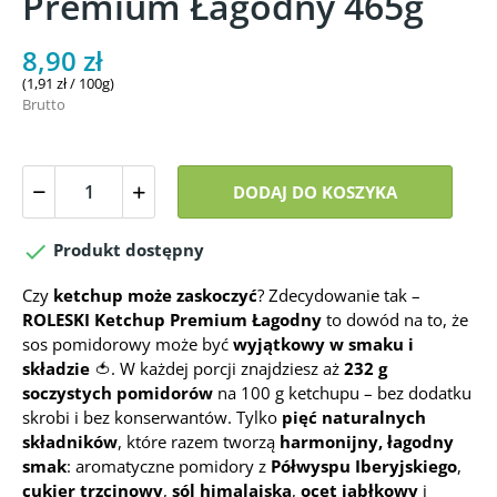
Premium Łagodny 465g
8,90 zł
(1,91 zł / 100g)
Brutto
DODAJ DO KOSZYKA

Produkt dostępny
Czy
ketchup może zaskoczyć
? Zdecydowanie tak –
ROLESKI Ketchup Premium Łagodny
to dowód na to, że
sos pomidorowy może być
wyjątkowy w smaku i
składzie
🍅. W każdej porcji znajdziesz aż
232 g
soczystych pomidorów
na 100 g ketchupu – bez dodatku
skrobi i bez konserwantów. Tylko
pięć naturalnych
składników
, które razem tworzą
harmonijny, łagodny
smak
: aromatyczne pomidory z
Półwyspu Iberyjskiego
,
cukier trzcinowy
,
sól himalajska
,
ocet jabłkowy
i