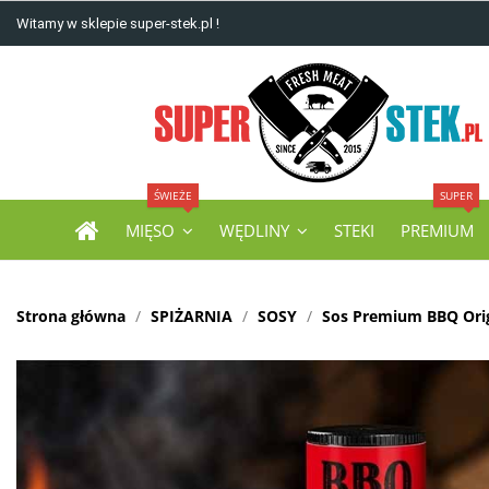
Witamy w sklepie super-stek.pl !
ŚWIEŻE
SUPER
MIĘSO
WĘDLINY
STEKI
PREMIUM
Strona główna
SPIŻARNIA
SOSY
Sos Premium BBQ Orig