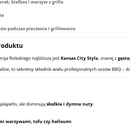
ek, kiełbas i warzyw z grilla
ño
ie podczas pieczenia i grillowania
produktu
ja Roleskiego najbliższa jest
Kansas City Style
, znanej z
gęste
ładzie, to sekretny składnik wielu profesjonalnych sosów BBQ – do
 jalapeño, ale dominują
słodkie i dymne nuty
.
mi warzywami, tofu czy halloumi
.