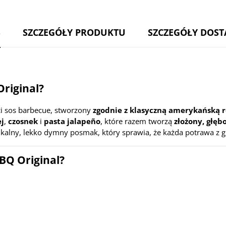
S
SZCZEGÓŁY PRODUKTU
SZCZEGÓŁY DOS
riginal?
ci sos barbecue, stworzony
zgodnie z klasyczną amerykańską 
ej
,
czosnek
i
pasta jalapeño
, które razem tworzą
złożony, głęb
ikalny, lekko dymny posmak, który sprawia, że każda potrawa z g
BQ Original?