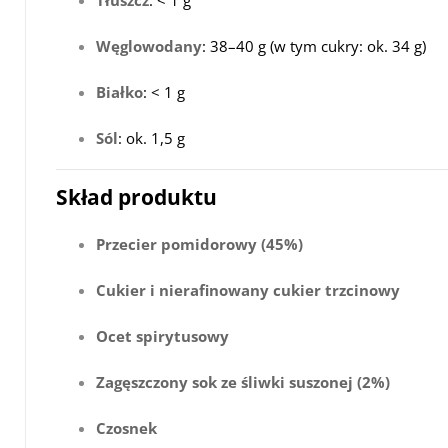
Tłuszcz
: < 1 g
Węglowodany
: 38–40 g (w tym cukry: ok. 34 g)
Białko
: < 1 g
Sól
: ok. 1,5 g
Skład produktu
Przecier pomidorowy (45%)
Cukier i nierafinowany cukier trzcinowy
Ocet spirytusowy
Zagęszczony sok ze śliwki suszonej (2%)
Czosnek