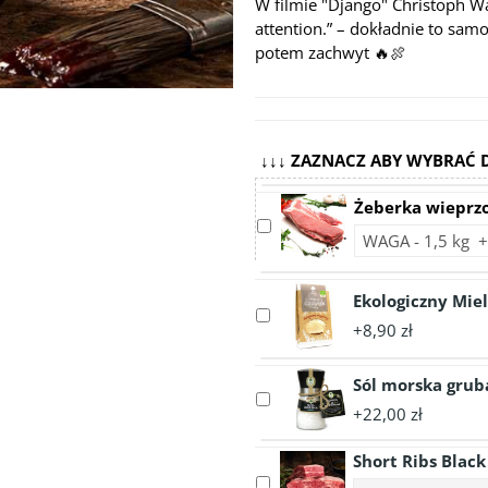
W filmie
"Django"
Christoph Wa
attention.”
– dokładnie to samo
potem zachwyt 🔥🍖
↓↓↓ ZAZNACZ ABY WYBRAĆ 
Żeberka wieprz
Select
Choose
accessory
accessory
Żeberka
variant
wieprzowe
Ekologiczny Mie
Żeberka
Select
paski
wieprzowe
+8,90 zł
accessory
paski
Ekologiczny
Mielony
Sól morska grub
Select
Czosnek
+22,00 zł
accessory
50g
Sól
Short Ribs Blac
morska
Select