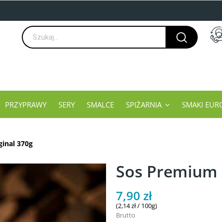
PRZYPRAWY
SERY
SMALCE
SPIŻARNIA
SMAKI EUR
inal 370g
Sos Premium 
7,90 zł
(2,14 zł / 100g)
Brutto