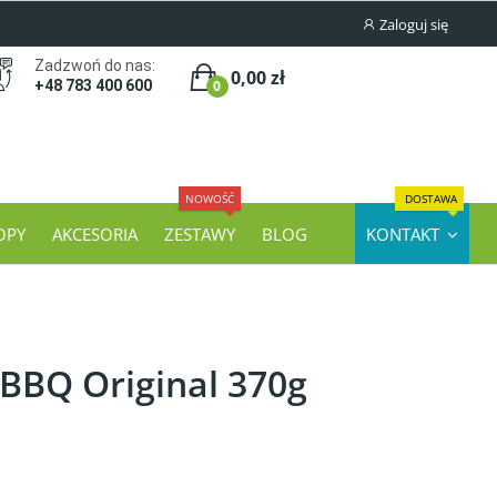
Zaloguj się
Zadzwoń do nas:
0,00 zł
0
+48 783 400 600
NOWOŚĆ
DOSTAWA
OPY
AKCESORIA
ZESTAWY
BLOG
KONTAKT
BBQ Original 370g