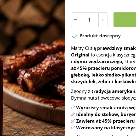

Produkt dostępny
Marzy Ci się
prawdziwy smak 
Original
to esencja klasyczne
i dymu wędzarniczego
, któr
aż 45% przecieru pomidoro
głęboką, lekko słodko-pikan
skrzydełek, żeber i karkówki
Zgodny z
tradycją amerykań
Dymna nuta i owocowa słodycz 
✅
Wyrazisty smak z nutą węd
✅
Idealny do steków, burgeró
✅
Zawiera aż 45% przecieru
✅
Wzorowany na klasycznyc