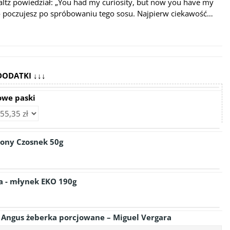
ltz powiedział:
„You had my curiosity, but now you have my
 poczujesz po spróbowaniu tego sosu. Najpierw ciekawość…
DODATKI ↓↓↓
owe paski
lony Czosnek 50g
a - młynek EKO 190g
k Angus żeberka porcjowane – Miguel Vergara