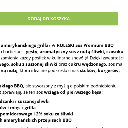
DODAJ DO KOSZYKA
amerykańskiego grilla
? 🔥
ROLESKI Sos Premium BBQ
go barbecue –
gęsty, aromatyczny sos z nutą śliwki, czosnku
y zamienia każdy posiłek w kulinarne show! 🍖 Dzięki zawartości
wego
,
soku z suszonej śliwki
oraz
cukru wędzonego
, sos ma
tną nutę
, która idealnie podkreśla smak
steków, burgerów,
.
skiego BBQ
, ale stworzony z myślą o polskim podniebieniu.
sprawiają, że ten sos
wciąga od pierwszego kęsa!
zonki i suszonej śliwki
w i mięs z grilla
 pomidorowego i 2% soku ze śliwki
h amerykańskich przepisach BBQ