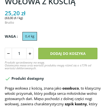
WOŁOWA Z KOŚCIĄ
25,20 zł
(63,00 zł / kg)
Brutto
WAGA :
0,4 kg
DODAJ DO KOSZYKA
Produkt sprzedawany na wagę.
Ostateczna masa oraz wartość produktu mogą różnić się o ±15% od
wartości deklarowanych.

Produkt dostępny
Pręga wołowa z kością, znana jako
ossobuco
, to klasyczny
włoski przysmak, który podbija serca miłośników wolno
gotowanych dań. Mięso pochodzi z dolnej części nogi
wołowej, zawiera charakterystyczny
szpik kostny
, który