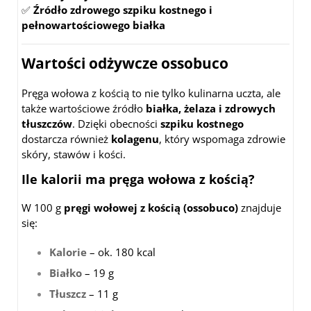
✅
Źródło zdrowego szpiku kostnego i
pełnowartościowego białka
Wartości odżywcze ossobuco
Pręga wołowa z kością to nie tylko kulinarna uczta, ale
także wartościowe źródło
białka, żelaza i zdrowych
tłuszczów
. Dzięki obecności
szpiku kostnego
dostarcza również
kolagenu
, który wspomaga zdrowie
skóry, stawów i kości.
Ile kalorii ma pręga wołowa z kością?
W 100 g
pręgi wołowej z kością (ossobuco)
znajduje
się:
Kalorie
– ok. 180 kcal
Białko
– 19 g
Tłuszcz
– 11 g