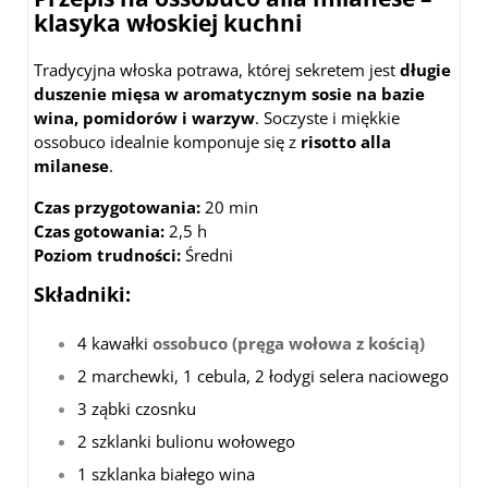
klasyka włoskiej kuchni
Tradycyjna włoska potrawa, której sekretem jest
długie
duszenie mięsa w aromatycznym sosie na bazie
wina, pomidorów i warzyw
. Soczyste i miękkie
ossobuco idealnie komponuje się z
risotto alla
milanese
.
Czas przygotowania:
20 min
Czas gotowania:
2,5 h
Poziom trudności:
Średni
Składniki:
4 kawałki
ossobuco (pręga wołowa z kością)
2 marchewki, 1 cebula, 2 łodygi selera naciowego
3 ząbki czosnku
2 szklanki bulionu wołowego
1 szklanka białego wina