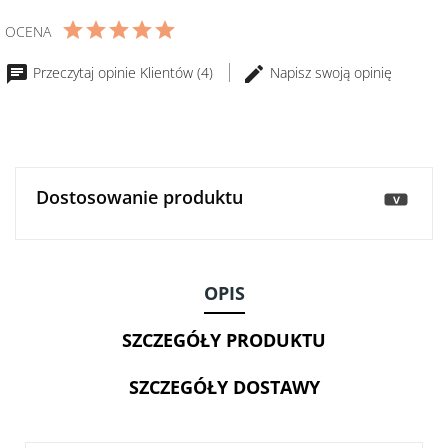
Oliwek
350ml
OCENA
MONINI
GranFruttato
Przeczytaj opinie Klientów (4)
Napisz swoją opinię
500
ml
-
Włochy
Dostosowanie produktu
>
OPIS
SZCZEGÓŁY PRODUKTU
SZCZEGÓŁY DOSTAWY