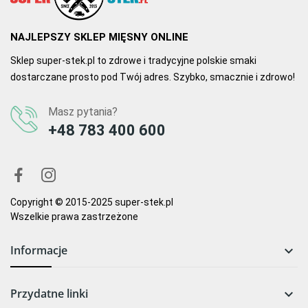
*****_x000D_

idealna porcja na włoski obiadek dla 2 osób; po uduszeniu mięso 
rozpływa się w ustach!
NAJLEPSZY SKLEP MIĘSNY ONLINE
2
0
Sklep super-stek.pl to zdrowe i tradycyjne polskie smaki
dostarczane prosto pod Twój adres. Szybko, smacznie i zdrowo!
22.10.2020, 14:07
Masz pytania?
Autor Mariola R.
+48 783 400 600
wpaniałe, świeże mięso
Na tę firmę natrafiłam przypadkowo...zamówiony towar to 
pierwsza klas...wszystko do transportu zabezpieczone...towar 
świeży...mięsa dobrej jakości, a wędliny i wyroby przepyszne...z 
Copyright © 2015-2025 super-stek.pl
pewnością dokonam kolejnych zakupów...polecam!!!!!!!!!!!!!
Wszelkie prawa zastrzeżone
4
0
Informacje

15.05.2019, 21:53
Przydatne linki

Autor Wiesław D.