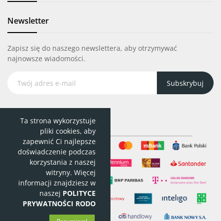
stek ossobucco
Newsletter
Przyłożyłem się do poprawnego ogarnięcia na patelni tego 
nietypowego steka. Powiem tyle: wszystkie inne steki nie dorastają 
do pięt stekowi ossobucco.
Zapisz się do naszego newslettera, aby otrzymywać
najnowsze wiadomości.
4
1
Subskrybuj
Ta strona wykorzystuje
pliki cookies, aby
zapewnić Ci najlepsze
doświadczenie podczas
korzystania z naszej
witryny. Więcej
informacji znajdziesz w
naszej
POLITYCE
PRYWATNOŚCI RODO