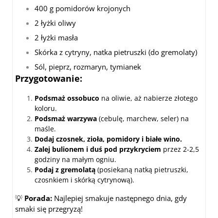
400 g pomidorów krojonych
2 łyżki oliwy
2 łyżki masła
Skórka z cytryny, natka pietruszki (do gremolaty)
Sól, pieprz, rozmaryn, tymianek
Przygotowanie:
Podsmaż ossobuco
na oliwie, aż nabierze złotego
koloru.
Podsmaż warzywa
(cebulę, marchew, seler) na
maśle.
Dodaj czosnek, zioła, pomidory i białe wino.
Zalej bulionem i duś pod przykryciem
przez 2-2,5
godziny na małym ogniu.
Podaj z gremolatą
(posiekaną natką pietruszki,
czosnkiem i skórką cytrynową).
💡
Porada:
Najlepiej smakuje następnego dnia, gdy
smaki się przegryzą!