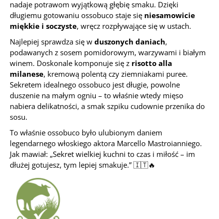
nadaje potrawom wyjątkową głębię smaku. Dzięki
długiemu gotowaniu ossobuco staje się
niesamowicie
miękkie i soczyste
, wręcz rozpływające się w ustach.
Najlepiej sprawdza się w
duszonych daniach
,
podawanych z sosem pomidorowym, warzywami i białym
winem. Doskonale komponuje się z
risotto alla
milanese
, kremową polentą czy ziemniakami puree.
Sekretem idealnego ossobuco jest długie, powolne
duszenie na małym ogniu – to właśnie wtedy mięso
nabiera delikatności, a smak szpiku cudownie przenika do
sosu.
To właśnie ossobuco było ulubionym daniem
legendarnego włoskiego aktora Marcello Mastroianniego.
Jak mawiał:
„Sekret wielkiej kuchni to czas i miłość – im
dłużej gotujesz, tym lepiej smakuje.”
🇮🇹🔥