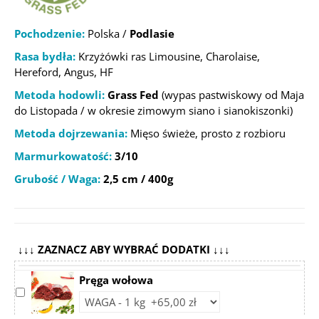
Pochodzenie:
Polska /
Podlasie
Rasa bydła:
Krzyżówki ras Limousine, Charolaise,
Hereford, Angus, HF
Metoda hodowli:
Grass Fed
(wypas pastwiskowy od Maja
do Listopada / w okresie zimowym siano i sianokiszonki)
Metoda dojrzewania:
Mięso świeże, prosto z rozbioru
Marmurkowatość:
3/10
Grubość / Waga:
2,5 cm / 400g
↓↓↓ ZAZNACZ ABY WYBRAĆ DODATKI ↓↓↓
Pręga wołowa
Select
Choose
accessory
accessory