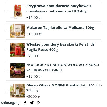
Pręga
variant
Przyprawa pomidorowo-bazyliowa z
wołowa
Pręga
czosnkiem niedźwiedzim EKO 40g
Select
wołowa
accessory
+11,00 zł
Przyprawa
pomidorowo-
Makaron Tagliatelle La Molisana 500g
Select
bazyliowa
+13,00 zł
accessory
z
Makaron
czosnkiem
Włoskie pomidory bez skórki Pelati di
Tagliatelle
niedźwiedzim
Puglia Rosso 400g
Select
La
EKO
accessory
Molisana
+7,00 zł
40g
Włoskie
500g
EKOLOGICZNY BULION WOŁOWY Z KOŚCI
pomidory
bez
SZPIKOWYCH 350ml
Select
skórki
accessory
+17,00 zł
Pelati
EKOLOGICZNY
di
Oliwa z Oliwek MONINI GranFruttato 500 ml -
BULION
Puglia
Włochy
Select
WOŁOWY
Rosso
accessory
Z
+50,00 zł
400g
Oliwa
KOŚCI
Udostępnij
z
SZPIKOWYCH