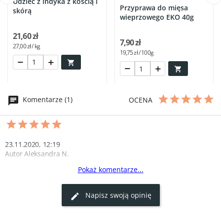
Udziec z indyka z kością i
Przyprawa do mięsa
skórą
wieprzowego EKO 40g
21,60 zł
7,90 zł
27,00 zł / kg
19,75 zł / 100g


Komentarze (1)
OCENA
23.11.2020, 12:19
Autor Aleksandra N.
Pokaż komentarze...
kiełbasa
Kiełbaska bardzo pyszna, naturalny smak jak za dawnych lat, 
Napisz swoją opinię
polecam
2
0