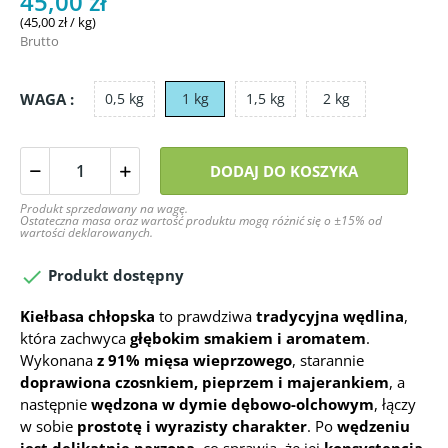
45,00 zł
(45,00 zł / kg)
Brutto
WAGA :
0,5 kg
1 kg
1,5 kg
2 kg
DODAJ DO KOSZYKA
Produkt sprzedawany na wagę.
Ostateczna masa oraz wartość produktu mogą różnić się o ±15% od
wartości deklarowanych.

Produkt dostępny
Kiełbasa chłopska
to prawdziwa
tradycyjna wędlina
,
która zachwyca
głębokim smakiem i aromatem
.
Wykonana
z 91% mięsa wieprzowego
, starannie
doprawiona czosnkiem, pieprzem i majerankiem
, a
następnie
wędzona w dymie dębowo-olchowym
, łączy
w sobie
prostotę i wyrazisty charakter
. Po
wędzeniu