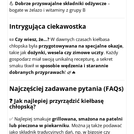
💪
Dobrze przyswajalne składniki odżywcze
–
bogate w żelazo i witaminy z grupy B
Intrygująca ciekawostka
📜
Czy wiesz, że…?
W dawnych czasach kiełbasa
chłopska była
przygotowywana na specjalne okazje
,
takie jak
dożynki, wesela czy zimowe uczty
. Każdy
gospodarz miał swoją unikalną recepturę, a sekret
smaku tkwił w
sposobie wędzenia i starannie
dobranych przyprawach
! 🌿🔥
Najczęściej zadawane pytania (FAQs)
❓ Jak najlepiej przyrządzić kiełbasę
chłopską?
✅ Najlepiej smakuje
grillowana, smażona na patelni
lub pieczona w piekarniku
. Można ją także podawać
jako składnik tradycyjnych dań, np. w bigosie czy