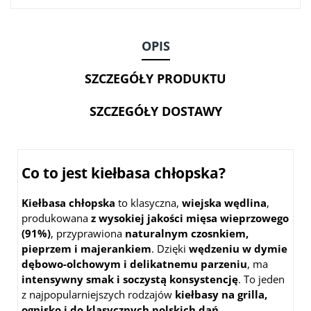
OPIS
SZCZEGÓŁY PRODUKTU
SZCZEGÓŁY DOSTAWY
Co to jest kiełbasa chłopska?
Kiełbasa chłopska
to klasyczna,
wiejska wędlina
,
produkowana
z wysokiej jakości mięsa wieprzowego
(91%)
, przyprawiona
naturalnym czosnkiem,
pieprzem i majerankiem
. Dzięki
wędzeniu w dymie
dębowo-olchowym i delikatnemu parzeniu
, ma
intensywny smak i soczystą konsystencję
. To jeden
z najpopularniejszych rodzajów
kiełbasy na grilla,
ognisko i do klasycznych polskich dań
.