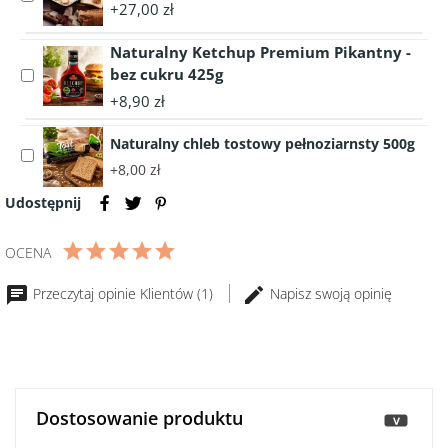
+27,00 zł
accessory
EKO
BEECH
Ser
100g
WOOD
Naturalny Ketchup Premium Pikantny -
Raclette
-
bez cukru 425g
Select
Ermitage
WĘDZONY
accessory
w
+8,90 zł
200g
Naturalny
plastrach
Ketchup
250g
Naturalny chleb tostowy pełnoziarnsty 500g
Select
Premium
+8,00 zł
accessory
Pikantny
Naturalny
-
Udostępnij
chleb
bez
tostowy
cukru
OCENA
pełnoziarnsty
425g
500g
Przeczytaj opinie Klientów (1)
Napisz swoją opinię
Dostosowanie produktu
>