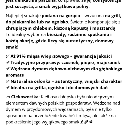
jest delikatnie parzona
, co sprawia, że jej
konsystencja
jest soczysta, a smak wyjątkowo pełny
.
Najlepiej smakuje
podana na gorąco
– wrzucona
na grill,
do piekarnika lub na ognisko
. Świetnie komponuje się z
chrupiącym chlebem, kiszoną kapustą i musztardą
.
To idealny wybór na
biesiady, rodzinne spotkania i
każdą okazję, gdzie liczy się autentyczny, domowy
smak
!
✅ Aż 91% mięsa wieprzowego – gwarancja jakości
✅ Tradycyjne przyprawy: czosnek, pieprz, majeranek
✅ Wędzona dymem dębowo-olchowym dla głębokiego
aromatu
✅ Naturalna osłonka – autentyczny, wiejski charakter
✅ Idealna na grilla, ognisko i do domowych dań
📜
Ciekawostka
: Kiełbasa chłopska była nieodłącznym
elementem dawnych polskich gospodarstw. Wędzona nad
dymem w przydomowych wędzarniach, była nie tylko
sposobem na przedłużenie trwałości mięsa, ale także na
podkreślenie jego wyjątkowego smaku! 🌾🥩