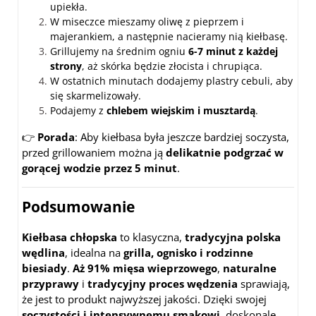
upiekła.
W miseczce mieszamy oliwę z pieprzem i
majerankiem, a następnie nacieramy nią kiełbasę.
Grillujemy na średnim ogniu
6-7 minut z każdej
strony
, aż skórka będzie złocista i chrupiąca.
W ostatnich minutach dodajemy plastry cebuli, aby
się skarmelizowały.
Podajemy z
chlebem wiejskim i musztardą
.
👉
Porada
: Aby kiełbasa była jeszcze bardziej soczysta,
przed grillowaniem można ją
delikatnie podgrzać w
gorącej wodzie przez 5 minut
.
Podsumowanie
Kiełbasa chłopska
to klasyczna,
tradycyjna polska
wędlina
, idealna na
grilla, ognisko i rodzinne
biesiady
.
Aż 91% mięsa wieprzowego
,
naturalne
przyprawy
i
tradycyjny proces wędzenia
sprawiają,
że jest to produkt najwyższej jakości. Dzięki swojej
soczystości i intensywnemu smakowi
, doskonale