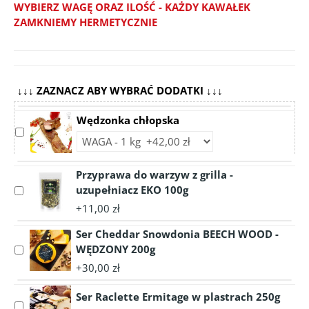
WYBIERZ WAGĘ ORAZ ILOŚĆ - KAŻDY KAWAŁEK
ZAMKNIEMY HERMETYCZNIE
↓↓↓ ZAZNACZ ABY WYBRAĆ DODATKI ↓↓↓
Wędzonka chłopska
Select
Choose
accessory
accessory
Wędzonka
variant
Przyprawa do warzyw z grilla -
chłopska
Wędzonka
uzupełniacz EKO 100g
Select
chłopska
accessory
+11,00 zł
Przyprawa
Ser Cheddar Snowdonia BEECH WOOD -
do
warzyw
WĘDZONY 200g
Select
z
accessory
+30,00 zł
grilla
Ser
-
Cheddar
Ser Raclette Ermitage w plastrach 250g
Select
uzupełniacz
Snowdonia