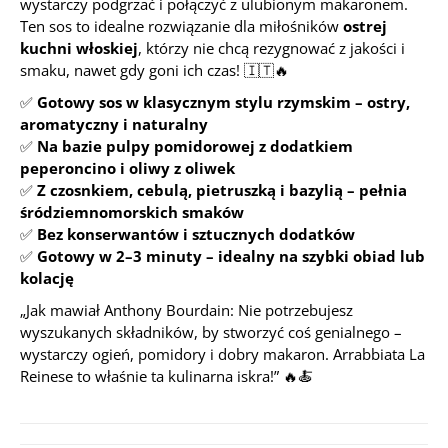
wystarczy podgrzać i połączyć z ulubionym makaronem.
Ten sos to idealne rozwiązanie dla miłośników
ostrej
kuchni włoskiej
, którzy nie chcą rezygnować z jakości i
smaku, nawet gdy goni ich czas! 🇮🇹🔥
✅
Gotowy sos w klasycznym stylu rzymskim – ostry,
aromatyczny i naturalny
✅
Na bazie pulpy pomidorowej z dodatkiem
peperoncino i oliwy z oliwek
✅
Z czosnkiem, cebulą, pietruszką i bazylią – pełnia
śródziemnomorskich smaków
✅
Bez konserwantów i sztucznych dodatków
✅
Gotowy w 2–3 minuty – idealny na szybki obiad lub
kolację
„Jak mawiał Anthony Bourdain:
Nie potrzebujesz
wyszukanych składników, by stworzyć coś genialnego –
wystarczy ogień, pomidory i dobry makaron.
Arrabbiata La
Reinese to właśnie ta kulinarna iskra!” 🔥🍝