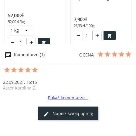
52,00 zł
7,90 zł
52,00 zł / kg
26,33 zł / 100g


Komentarze (1)
OCENA
22.09.2021, 16:15
Autor Karolina Z.
Pokaż komentarze...
Pikantna uczta
Sos all’arrabiata to prawdziwa pikantna uczta. Idealny do 
Napisz swoją opinię
makaronów i pizzy. Polecam!
0
0