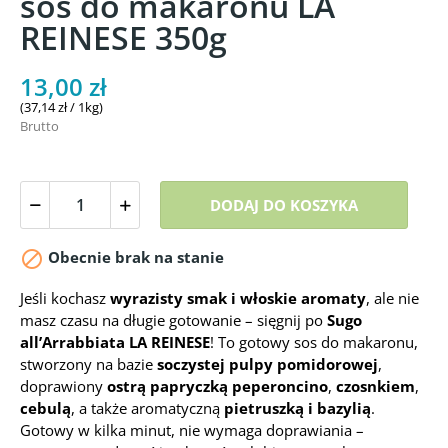
sos do makaronu LA
REINESE 350g
13,00 zł
(37,14 zł / 1kg)
Brutto
DODAJ DO KOSZYKA

Obecnie brak na stanie
Jeśli kochasz
wyrazisty smak i włoskie aromaty
, ale nie
masz czasu na długie gotowanie – sięgnij po
Sugo
all’Arrabbiata LA REINESE
! To gotowy sos do makaronu,
stworzony na bazie
soczystej pulpy pomidorowej
,
doprawiony
ostrą papryczką peperoncino
,
czosnkiem
,
cebulą
, a także aromatyczną
pietruszką i bazylią
.
Gotowy w kilka minut, nie wymaga doprawiania –