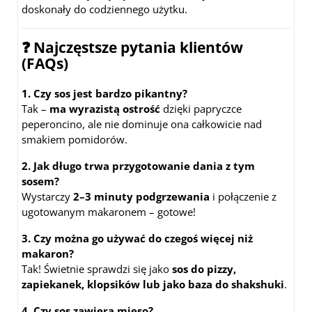
doskonały do codziennego użytku.
❓ Najczęstsze pytania klientów
(FAQs)
1. Czy sos jest bardzo pikantny?
Tak –
ma wyrazistą ostrość
dzięki papryczce
peperoncino, ale nie dominuje ona całkowicie nad
smakiem pomidorów.
2. Jak długo trwa przygotowanie dania z tym
sosem?
Wystarczy
2–3 minuty podgrzewania
i połączenie z
ugotowanym makaronem – gotowe!
3. Czy można go używać do czegoś więcej niż
makaron?
Tak! Świetnie sprawdzi się jako
sos do pizzy,
zapiekanek, klopsików lub jako baza do shakshuki
.
4. Czy sos zawiera mięso?