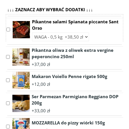
↓↓↓ ZAZNACZ ABY WYBRAĆ DODATKI ↓↓↓
Pikantne salami Spianata piccante Sant
Orso
Select
accessory
Choose
Pikantne
accessory
salami
variant
Pikantna oliwa z oliwek extra vergine
Spianata
Pikantne
peperoncino 250ml
Select
piccante
salami
accessory
+37,00 zł
Sant
Spianata
Pikantna
Orso
piccante
oliwa
Makaron Voiello Penne rigate 500g
Sant
Select
z
+12,00 zł
Orso
accessory
oliwek
Makaron
extra
Ser Parmezan Parmigiano Reggiano DOP
Voiello
vergine
200g
Select
Penne
peperoncino
accessory
rigate
+33,00 zł
250ml
Ser
500g
Parmezan
MOZZARELLA do pizzy wiórki 150g
Select
Parmigiano