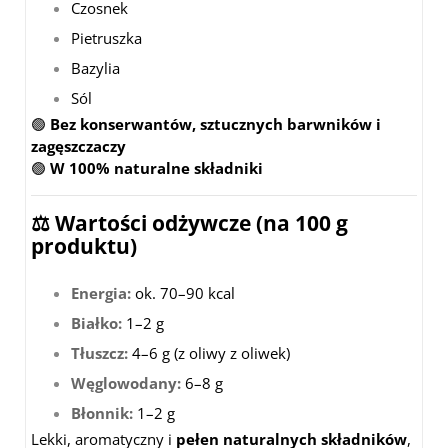
Czosnek
Pietruszka
Bazylia
Sól
🟢
Bez konserwantów, sztucznych barwników i
zagęszczaczy
🟢
W 100% naturalne składniki
⚖️ Wartości odżywcze (na 100 g
produktu)
Energia:
ok. 70–90 kcal
Białko:
1–2 g
Tłuszcz:
4–6 g (z oliwy z oliwek)
Węglowodany:
6–8 g
Błonnik:
1–2 g
Lekki, aromatyczny i
pełen naturalnych składników
,