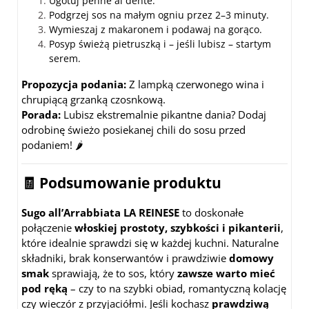
Ugotuj penne al dente.
Podgrzej sos na małym ogniu przez 2–3 minuty.
Wymieszaj z makaronem i podawaj na gorąco.
Posyp świeżą pietruszką i – jeśli lubisz – startym
serem.
Propozycja podania:
Z lampką czerwonego wina i
chrupiącą grzanką czosnkową.
Porada:
Lubisz ekstremalnie pikantne dania? Dodaj
odrobinę świeżo posiekanej chili do sosu przed
podaniem! 🌶️
🧾 Podsumowanie produktu
Sugo all’Arrabbiata LA REINESE
to doskonałe
połączenie
włoskiej prostoty, szybkości i pikanterii
,
które idealnie sprawdzi się w każdej kuchni. Naturalne
składniki, brak konserwantów i prawdziwie
domowy
smak
sprawiają, że to sos, który
zawsze warto mieć
pod ręką
– czy to na szybki obiad, romantyczną kolację
czy wieczór z przyjaciółmi. Jeśli kochasz
prawdziwą