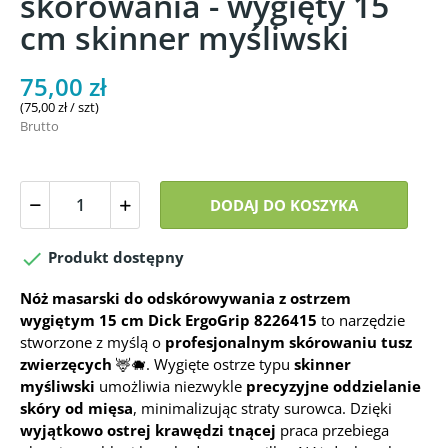
skórowania - wygięty 15
cm skinner myśliwski
75,00 zł
(75,00 zł / szt)
Brutto
DODAJ DO KOSZYKA

Produkt dostępny
Nóż masarski do odskórowywania z ostrzem
wygiętym 15 cm Dick ErgoGrip 8226415
to narzędzie
stworzone z myślą o
profesjonalnym skórowaniu tusz
zwierzęcych
🦌🐗. Wygięte ostrze typu
skinner
myśliwski
umożliwia niezwykle
precyzyjne oddzielanie
skóry od mięsa
, minimalizując straty surowca. Dzięki
wyjątkowo ostrej krawędzi tnącej
praca przebiega