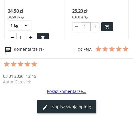
34,50 zł
25,20 zł
34,50 zł / kg
63,00 zł / kg


Komentarze (1)
OCENA
03.01.2026, 13:45
Autor Grzesiek
Pokaż komentarze...
Idealny do odskórowywania!
Skórowałem nim barana i królika. Idealny. Polecam
Napisz swoją opinię
0
0