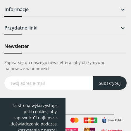
Informacje

Przydatne linki

Newsletter
Zapisz się do naszego newslettera, aby otrzymywać
najnowsze wiadomości.
Subskrybuj
Ta strona wykorzystuje
pliki cookies, aby
zapewnić Ci najlepsze
doświadczenie podczas
korzystania z naszej