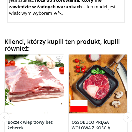
Jeśli szukasz
noża do skórowania, który nie
zawiedzie w żadnych warunkach
– ten model jest
właściwym wyborem 🔥🔪.
Klienci, którzy kupili ten produkt, kupili
również:
Boczek wieprzowy bez
OSSOBUCO PRĘGA
żeberek
WOŁOWA Z KOŚCIĄ