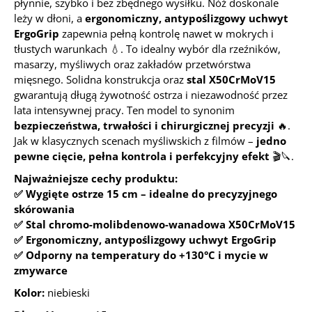
płynnie, szybko i bez zbędnego wysiłku. Nóż doskonale
leży w dłoni, a
ergonomiczny, antypoślizgowy uchwyt
ErgoGrip
zapewnia pełną kontrolę nawet w mokrych i
tłustych warunkach 💧. To idealny wybór dla rzeźników,
masarzy, myśliwych oraz zakładów przetwórstwa
mięsnego. Solidna konstrukcja oraz
stal X50CrMoV15
gwarantują długą żywotność ostrza i niezawodność przez
lata intensywnej pracy. Ten model to synonim
bezpieczeństwa, trwałości i chirurgicznej precyzji
🔥.
Jak w klasycznych scenach myśliwskich z filmów –
jedno
pewne cięcie, pełna kontrola i perfekcyjny efekt
🎬🔪.
Najważniejsze cechy produktu:
✅ Wygięte ostrze 15 cm – idealne do precyzyjnego
skórowania
✅ Stal chromo-molibdenowo-wanadowa X50CrMoV15
✅ Ergonomiczny, antypoślizgowy uchwyt ErgoGrip
✅ Odporny na temperatury do +130°C i mycie w
zmywarce
Kolor:
niebieski