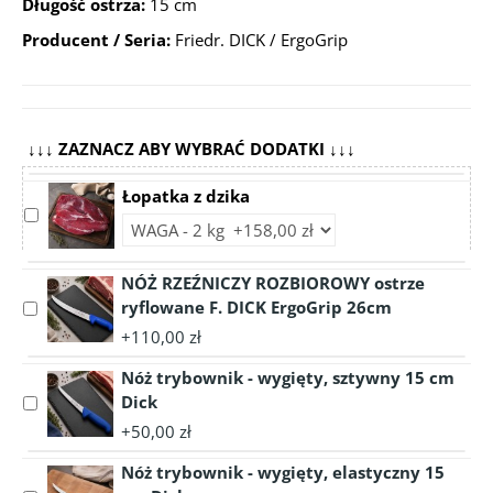
Długość ostrza:
15 cm
Producent / Seria:
Friedr. DICK / ErgoGrip
↓↓↓ ZAZNACZ ABY WYBRAĆ DODATKI ↓↓↓
Łopatka z dzika
Select
Choose
accessory
accessory
Łopatka
variant
NÓŻ RZEŹNICZY ROZBIOROWY ostrze
z
Łopatka
ryflowane F. DICK ErgoGrip 26cm
dzika
Select
z
accessory
+110,00 zł
dzika
NÓŻ
Nóż trybownik - wygięty, sztywny 15 cm
RZEŹNICZY
ROZBIOROWY
Dick
Select
ostrze
accessory
+50,00 zł
ryflowane
Nóż
F.
Nóż trybownik - wygięty, elastyczny 15
trybownik