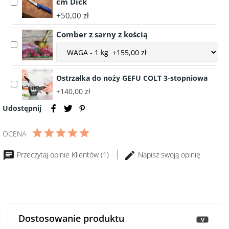
DICK
-
cm Dick
Select
ErgoGrip
wygięty,
accessory
+50,00 zł
26cm
sztywny
Nóż
15
Comber z sarny z kością
trybownik
cm
Select
-
Choose
Dick
accessory
wygięty,
accessory
Comber
elastyczny
variant
z
15
Ostrzałka do noży GEFU COLT 3-stopniowa
Comber
Select
sarny
cm
z
+140,00 zł
accessory
z
Dick
sarny
Ostrzałka
Udostępnij
kością
z
do
kością
noży
OCENA
GEFU
COLT
Przeczytaj opinie Klientów (1)
Napisz swoją opinię
3-
stopniowa
Dostosowanie produktu
>