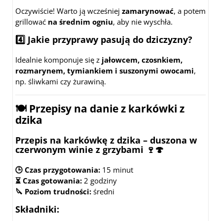
Oczywiście! Warto ją wcześniej
zamarynować
, a potem
grillować
na średnim ogniu
, aby nie wyschła.
4️⃣ Jakie przyprawy pasują do dziczyzny?
Idealnie komponuje się z
jałowcem, czosnkiem,
rozmarynem, tymiankiem i suszonymi owocami
,
np. śliwkami czy żurawiną.
🍽️ Przepisy na danie z karkówki z
dzika
Przepis na karkówkę z dzika – duszona w
czerwonym winie z grzybami 🍷🍄
🕒 Czas przygotowania:
15 minut
⏳ Czas gotowania:
2 godziny
🔪 Poziom trudności:
średni
Składniki: