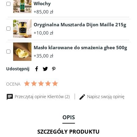
Włochy
Select
EKO
naturalny
accessory
40g
1050g
+85,00 zł
Prawdziwa
Oliwa
Oryginalna Musztarda Dijon Maille 215g
Select
z
+10,00 zł
accessory
Oliwek
Oryginalna
LUGLIO
Masło klarowane do smażenia ghee 500g
Musztarda
1
Select
Dijon
litr
+35,00 zł
accessory
Maille
-
Masło
215g
Włochy
Udostępnij
klarowane
do
smażenia
OCENA
ghee
500g
Przeczytaj opinie Klientów (2)
Napisz swoją opinię
OPIS
SZCZEGÓŁY PRODUKTU