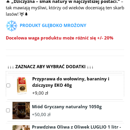
🔥
„Dziczyzna – smak natury w najczystszej postaci.”
–
tak mawiają myśliwi, którzy od wieków doceniają ten skarb
lasów! 🦌🌲
PRODUKT GŁĘBOKO MROŻONY
Docelowa waga produktu może różnić się +/- 20%
↓↓↓ ZAZNACZ ABY WYBRAĆ DODATKI ↓↓↓
Przyprawa do wołowiny, baraniny i
dziczyzny EKO 40g
Select
accessory
+9,00 zł
Przyprawa
do
Miód Gryczany naturalny 1050g
wołowiny,
Select
+50,00 zł
baraniny
accessory
i
Miód
Prawdziwa Oliwa z Oliwek LUGLIO 1 litr -
dziczyzny
Gryczany