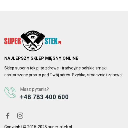
23.11.2021, 15:53
Autor Dariusz C.
karkówka 
Polecam fajne i kruche mięso warte polecenia 
0
0
NAJLEPSZY SKLEP MIĘSNY ONLINE
Sklep super-stek.pl to zdrowe i tradycyjne polskie smaki
dostarczane prosto pod Twój adres. Szybko, smacznie i zdrowo!
Masz pytania?
+48 783 400 600
Copyright © 2015-2025 super-stek.pl