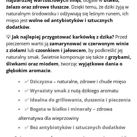
najbardziej wartościowych mięs
, bogate w
białko,
żelazo oraz zdrowe tłuszcze
. Dzięki temu, że dziki żyją w
naturalnym środowisku i odżywiają się leśnym runem, ich
mięso jest
wolne od antybiotyków i sztucznych
dodatków
.
💡
Jak najlepiej przygotować karkówkę z dzika?
Przed
pieczeniem warto ją
zamarynować w czerwonym winie
z ziołami
lub
czosnkiem i jałowcem
, by podkreślić jej
naturalny smak. Świetnie komponuje się także z
grzybami,
śliwkami oraz miodem
, tworząc
wyjątkowe dania o
głębokim aromacie
.
✅
Dziczyzna
– naturalne, zdrowe i chude mięso
✅
Wyrazisty smak
z nutą dzikiego aromatu
✅
Idealna do grillowania, duszenia i pieczenia
✅
Bogata w białko i minerały
– zdrowa
alternatywa dla wieprzowiny
✅
Bez antybiotyków i sztucznych dodatków