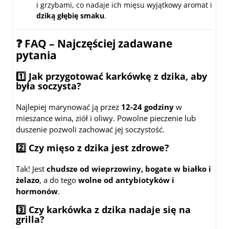
i grzybami, co nadaje ich mięsu wyjątkowy aromat i
dziką głębię smaku
.
❓ FAQ – Najczęściej zadawane
pytania
1️⃣ Jak przygotować karkówkę z dzika, aby
była soczysta?
Najlepiej marynować ją przez
12-24 godziny
w
mieszance wina, ziół i oliwy. Powolne pieczenie lub
duszenie pozwoli zachować jej soczystość.
2️⃣ Czy mięso z dzika jest zdrowe?
Tak! Jest
chudsze od wieprzowiny, bogate w białko i
żelazo
, a do tego
wolne od antybiotyków i
hormonów
.
3️⃣ Czy karkówka z dzika nadaje się na
grilla?