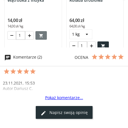
Wątróbka z indyka
Rolada drobiowa
14,00 zł
64,00 zł
14,00 zł / kg
64,00 zł / kg


Komentarze (2)
OCENA
23.11.2021, 15:53
Autor Dariusz C.
Pokaż komentarze...
karkówka 
Polecam fajne i kruche mięso warte polecenia 
Napisz swoją opinię
0
0