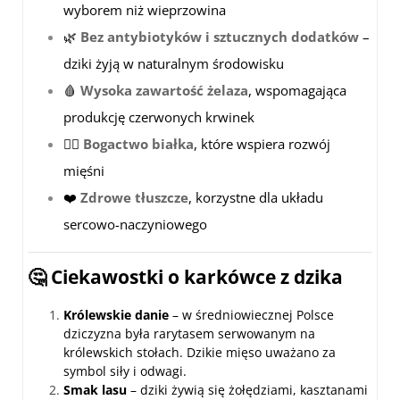
wyborem niż wieprzowina
🌿
Bez antybiotyków i sztucznych dodatków
–
dziki żyją w naturalnym środowisku
🩸
Wysoka zawartość żelaza
, wspomagająca
produkcję czerwonych krwinek
🏋️‍♂️
Bogactwo białka
, które wspiera rozwój
mięśni
❤️
Zdrowe tłuszcze
, korzystne dla układu
sercowo-naczyniowego
🤔 Ciekawostki o karkówce z dzika
Królewskie danie
– w średniowiecznej Polsce
dziczyzna była rarytasem serwowanym na
królewskich stołach. Dzikie mięso uważano za
symbol siły i odwagi.
Smak lasu
– dziki żywią się żołędziami, kasztanami