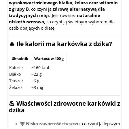
wysokowartościowego białka, żelaza oraz witamin
z grupy B
, co czyni ją
zdrową alternatywą dla
tradycyjnych mięs
. Jest również
naturalnie
niskotłuszczowa
, co czyni ją świetnym wyborem dla
osób dbających o dietę.
🔥 Ile kalorii ma karkówka z dzika?
Składnik
Wartość w 100 g
Kalorie
~160 kcal
Białko
~22 g
Tłuszcz
~6 g
Żelazo
~3 mg
💪 Właściwości zdrowotne karkówki z
dzika
🦌
Niska zawartość tłuszczu
, co czyni ją lepszym