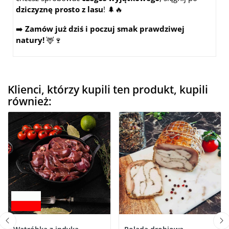
dziczyznę prosto z lasu
! 🌲🔥
➡️
Zamów już dziś i poczuj smak prawdziwej
natury!
🦌🍷
Klienci, którzy kupili ten produkt, kupili
również: