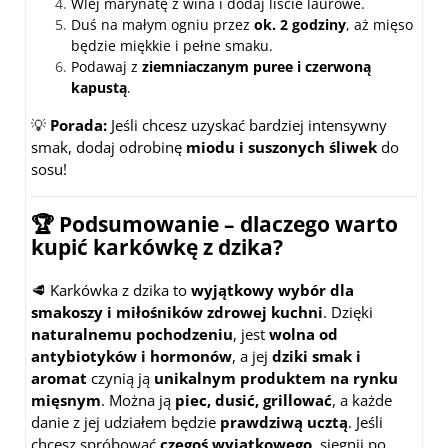
Wlej marynatę z wina i dodaj liście laurowe.
Duś na małym ogniu przez
ok. 2 godziny
, aż mięso
będzie miękkie i pełne smaku.
Podawaj z
ziemniaczanym puree i czerwoną
kapustą
.
💡
Porada:
Jeśli chcesz uzyskać bardziej intensywny
smak, dodaj odrobinę
miodu i suszonych śliwek
do
sosu!
🏆 Podsumowanie – dlaczego warto
kupić karkówkę z dzika?
🥩 Karkówka z dzika to
wyjątkowy wybór dla
smakoszy i miłośników zdrowej kuchni
. Dzięki
naturalnemu pochodzeniu
, jest
wolna od
antybiotyków i hormonów
, a jej
dziki smak i
aromat
czynią ją
unikalnym produktem na rynku
mięsnym
. Można ją
piec, dusić, grillować
, a każde
danie z jej udziałem będzie
prawdziwą ucztą
. Jeśli
chcesz spróbować
czegoś wyjątkowego
, sięgnij po