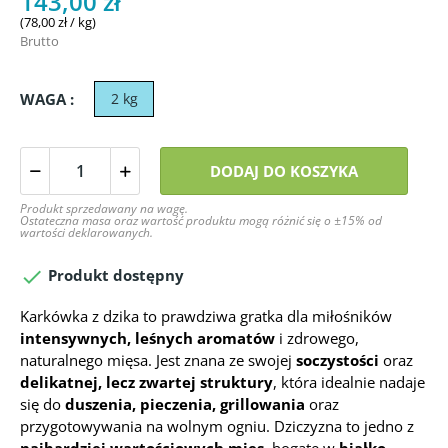
143,00 zł
(78,00 zł / kg)
Brutto
WAGA :
2 kg
DODAJ DO KOSZYKA
Produkt sprzedawany na wagę.
Ostateczna masa oraz wartość produktu mogą różnić się o ±15% od
wartości deklarowanych.

Produkt dostępny
Karkówka z dzika to prawdziwa gratka dla miłośników
intensywnych, leśnych aromatów
i zdrowego,
naturalnego mięsa. Jest znana ze swojej
soczystości
oraz
delikatnej, lecz zwartej struktury
, która idealnie nadaje
się do
duszenia, pieczenia, grillowania
oraz
przygotowywania na wolnym ogniu. Dziczyzna to jedno z