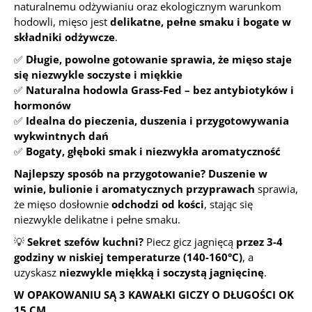
naturalnemu odżywianiu oraz ekologicznym warunkom
hodowli, mięso jest
delikatne, pełne smaku i bogate w
składniki odżywcze
.
✅
Długie, powolne gotowanie sprawia, że mięso staje
się niezwykle soczyste i miękkie
✅
Naturalna hodowla Grass-Fed – bez antybiotyków i
hormonów
✅
Idealna do pieczenia, duszenia i przygotowywania
wykwintnych dań
✅
Bogaty, głęboki smak i niezwykła aromatyczność
Najlepszy sposób na przygotowanie?
Duszenie w
winie, bulionie i aromatycznych przyprawach
sprawia,
że mięso dosłownie
odchodzi od kości
, stając się
niezwykle delikatne i pełne smaku.
💡
Sekret szefów kuchni?
Piecz gicz jagnięcą
przez 3-4
godziny w niskiej temperaturze (140-160°C)
, a
uzyskasz
niezwykle miękką i soczystą jagnięcinę
.
W OPAKOWANIU SĄ 3 KAWAŁKI GICZY O DŁUGOŚCI OK
15 CM