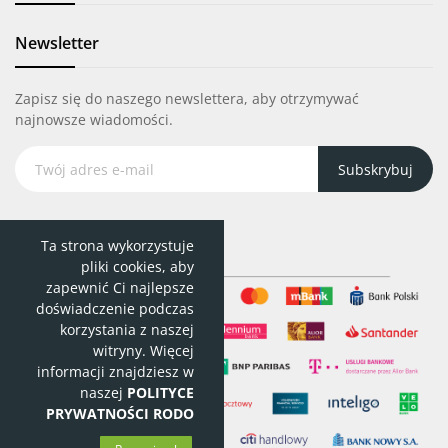
Newsletter
Zapisz się do naszego newslettera, aby otrzymywać
najnowsze wiadomości.
Subskrybuj
Ta strona wykorzystuje
pliki cookies, aby
zapewnić Ci najlepsze
doświadczenie podczas
korzystania z naszej
witryny. Więcej
informacji znajdziesz w
naszej
POLITYCE
PRYWATNOŚCI RODO