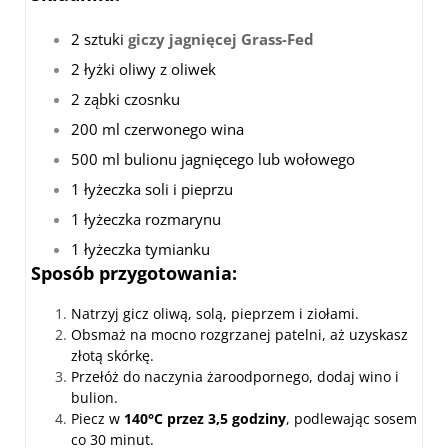
2 sztuki
giczy jagnięcej Grass-Fed
2 łyżki oliwy z oliwek
2 ząbki czosnku
200 ml czerwonego wina
500 ml bulionu jagnięcego lub wołowego
1 łyżeczka soli i pieprzu
1 łyżeczka rozmarynu
1 łyżeczka tymianku
Sposób przygotowania:
Natrzyj gicz oliwą, solą, pieprzem i ziołami.
Obsmaż na mocno rozgrzanej patelni, aż uzyskasz
złotą skórkę.
Przełóż do naczynia żaroodpornego, dodaj wino i
bulion.
Piecz w
140°C przez 3,5 godziny
, podlewając sosem
co 30 minut.