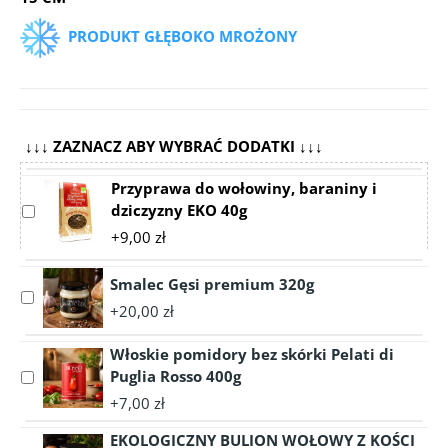
PRODUKT GŁĘBOKO MROŻONY
↓↓↓ ZAZNACZ ABY WYBRAĆ DODATKI ↓↓↓
Przyprawa do wołowiny, baraniny i
dziczyzny EKO 40g
Select
accessory
+9,00 zł
Przyprawa
do
Smalec Gęsi premium 320g
wołowiny,
Select
+20,00 zł
baraniny
accessory
i
Smalec
Włoskie pomidory bez skórki Pelati di
dziczyzny
Gęsi
Puglia Rosso 400g
Select
EKO
premium
accessory
40g
320g
+7,00 zł
Włoskie
EKOLOGICZNY BULION WOŁOWY Z KOŚCI
pomidory