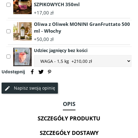
bez
SZPIKOWYCH 350ml
Select
skórki
accessory
+17,00 zł
Pelati
EKOLOGICZNY
di
Oliwa z Oliwek MONINI GranFruttato 500
BULION
Puglia
WOŁOWY
ml - Włochy
Select
Rosso
Z
accessory
+50,00 zł
400g
KOŚCI
Oliwa
SZPIKOWYCH
Udziec jagnięcy bez kości
z
Select
350ml
Oliwek
Choose
accessory
MONINI
accessory
Udziec
GranFruttato
variant
Udostępnij
jagnięcy
500
Udziec
bez
ml
jagnięcy
Napisz swoją opinię
kości
-
bez
Włochy
kości
OPIS
SZCZEGÓŁY PRODUKTU
SZCZEGÓŁY DOSTAWY