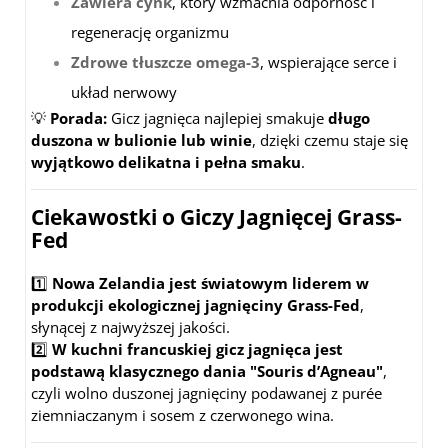
Zawiera cynk
, który wzmacnia odporność i
regenerację organizmu
Zdrowe tłuszcze omega-3
, wspierające serce i
układ nerwowy
💡
Porada:
Gicz jagnięca najlepiej smakuje
długo
duszona w bulionie lub winie
, dzięki czemu staje się
wyjątkowo delikatna i pełna smaku
.
Ciekawostki o Giczy Jagnięcej Grass-
Fed
1️⃣
Nowa Zelandia jest światowym liderem w
produkcji ekologicznej jagnięciny Grass-Fed
,
słynącej z najwyższej jakości.
2️⃣
W kuchni francuskiej gicz jagnięca jest
podstawą klasycznego dania "Souris d’Agneau"
,
czyli wolno duszonej jagnięciny podawanej z purée
ziemniaczanym i sosem z czerwonego wina.