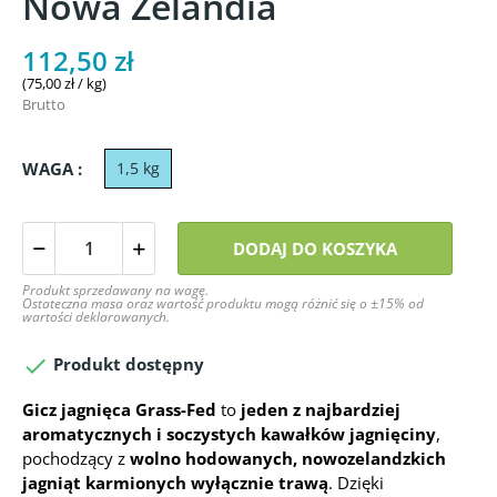
Nowa Zelandia
112,50 zł
(75,00 zł / kg)
Brutto
WAGA :
1,5 kg
DODAJ DO KOSZYKA
Produkt sprzedawany na wagę.
Ostateczna masa oraz wartość produktu mogą różnić się o ±15% od
wartości deklarowanych.

Produkt dostępny
Gicz jagnięca Grass-Fed
to
jeden z najbardziej
aromatycznych i soczystych kawałków jagnięciny
,
pochodzący z
wolno hodowanych, nowozelandzkich
jagniąt karmionych wyłącznie trawą
. Dzięki