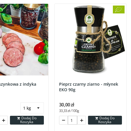
 szynkowa z indyka
Pieprz czarny ziarno - młynek
EKO 90g
30,00 zł
33,33 zł / 100g
Dodaj Do
Dodaj Do


Koszyka
Koszyka