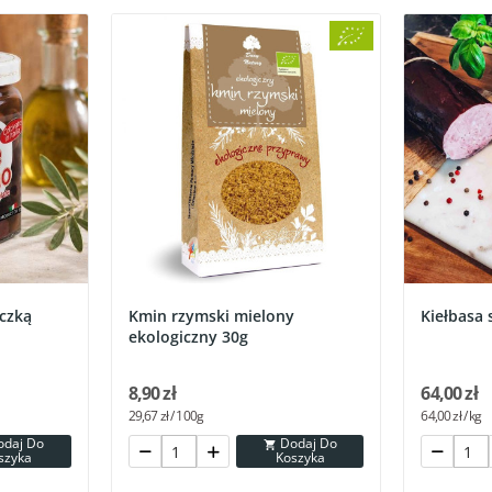
yczką
Kmin rzymski mielony
Kiełbasa
ekologiczny 30g
8,90 zł
64,00 zł
29,67 zł / 100g
64,00 zł / kg
Dodaj Do

szyka
Koszyka