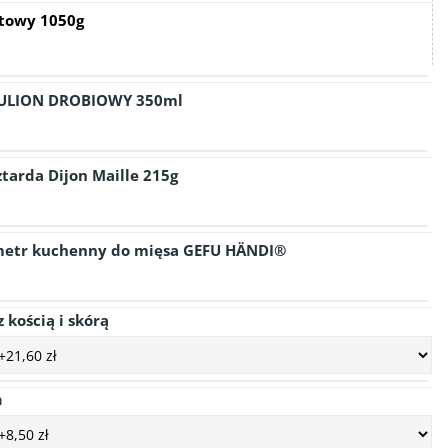
towy 1050g
ULION DROBIOWY 350ml
tarda Dijon Maille 215g
etr kuchenny do mięsa GEFU HÄNDI®
 kością i skórą
a