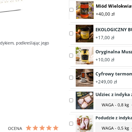
Miód Wielokwia
Select
+40,00 zł
accessory
Miód
Wielokwiatowy
EKOLOGICZNY B
Select
1050g
+17,00 zł
accessory
ykiem, podkreślając jego 
EKOLOGICZNY
Oryginalna Musz
BULION
Select
DROBIOWY
+10,00 zł
accessory
350ml
Oryginalna
Cyfrowy termom
Musztarda
Select
Dijon
+249,00 zł
accessory
Maille
Cyfrowy
215g
Udziec z indyka z
termometr
Select
Choose
kuchenny
accessory
accessory
do
Udziec
variant
mięsa
Podudzie z indyk
z
Udziec
GEFU
Select
indyka
Choose
z
HÄNDI®
OCENA
accessory
z
accessory