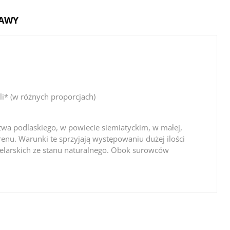
TAWY
li* (w różnych proporcjach)
ztwa podlaskiego, w powiecie siemiatyckim, w małej,
renu. Warunki te sprzyjają występowaniu dużej ilości
n zielarskich ze stanu naturalnego. Obok surowców