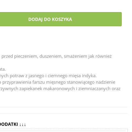
DODAJ DO KOSZYKA
sa przed pieczeniem, duszeniem, smażeniem jak również
ta.
ych potraw z jasnego i ciemnego mięsa indyka.
o przyprawienia farszu mięsnego stanowiącego nadzienie
rzywnych zapiekanek makaronowych i ziemniaczanych oraz
DODATKI ↓↓↓