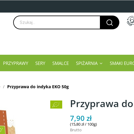
PRZYPRAWY
SERY
SMALCE
SPIŻARNIA
SMAKI EUR
O
Przyprawa do indyka EKO 50g
Przyprawa do
7,90 zł
(15,80 zł / 100g)
Brutto