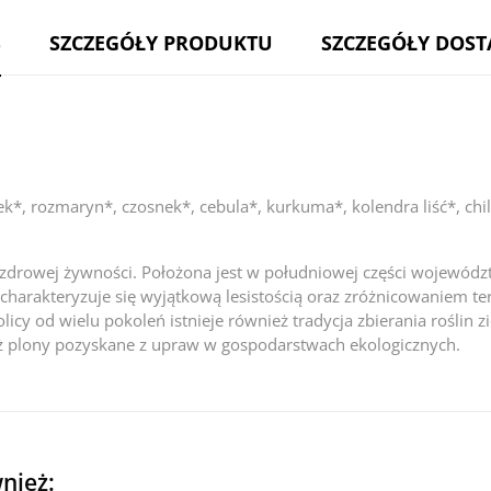
S
SZCZEGÓŁY PRODUKTU
SZCZEGÓŁY DOS
k*, rozmaryn*, czosnek*, cebula*, kurkuma*, kolendra liść*, chil
az zdrowej żywności. Położona jest w południowej części wojewód
charakteryzuje się wyjątkową lesistością oraz zróżnicowaniem te
okolicy od wielu pokoleń istnieje również tradycja zbierania rośli
ż plony pozyskane z upraw w gospodarstwach ekologicznych.
wnież: