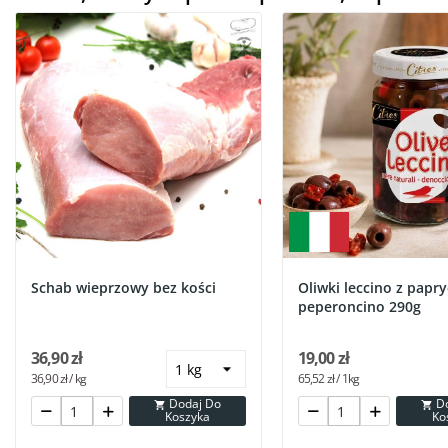
Schab wieprzowy bez kości
Oliwki leccino z papr
peperoncino 290g
36,90 zł
19,00 zł
36,90 zł / kg
65,52 zł / 1kg
Dodaj Do
Dodaj Do


Koszyka
Ko