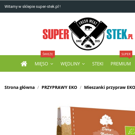
Witamy w sklepie super-stek.pl !
ŚWIEŻE
SUPER
MIĘSO
WĘDLINY
STEKI
PREMIUM
Strona główna
PRZYPRAWY EKO
Mieszanki przypraw EK