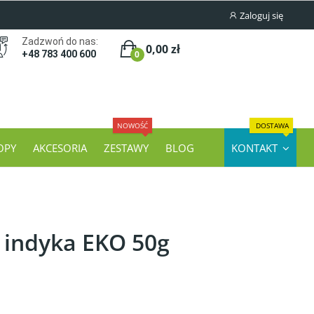
Zaloguj się
Zadzwoń do nas:
0,00 zł
0
+48 783 400 600
NOWOŚĆ
DOSTAWA
OPY
AKCESORIA
ZESTAWY
BLOG
KONTAKT
 indyka EKO 50g