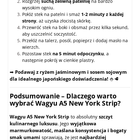
Rozgrzej
suchą żeliwną patelnię
na bardzo
wysokim ogniu.
Połóż stek na patelni i smaż
1-2 minuty z każdej
strony
, aż uzyska złocistą skórkę.
Przewróć stek na boki i obsmaż przez kilka sekund,
aby uszczelnić soczystość.
Przełóż na talerz, posól, popieprz i dodaj masło na
wierzch.
Pozostaw stek
na 5 minut odpoczynku
, a
następnie pokrój w cienkie plastry.
➡
Podawaj z ryżem jaśminowym i sosem sojowym
dla idealnego japońskiego doświadczenia!
🍚🥩
Podsumowanie – Dlaczego warto
wybrać Wagyu A5 New York Strip?
Wagyu A5 New York Strip
to absolutny
szczyt
kulinarnego luksusu
. Jego
wyjątkowa
marmurkowatość, maślana konsystencja i bogaty
smak umami
sprawiają, że jest
najbardziej