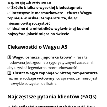
wspierają zdrowie serca
✅
Źródło białka o wysokiej biodostępności
✅
Intensywnie marmurkowate – tłuszcz Wagyu
topnieje w niskiej temperaturze, dając
niesamowitą soczystość
✅
Idealne dla miłośników wykwintnej kuchni –
najwyższa jakość mięsa na świecie
Ciekawostki o Wagyu A5
1️⃣
Wagyu oznacza „japońska krowa”
– rasa ta
hodowana jest zgodnie z rygorystycznymi zasadami,
aby uzyskać legendarną marmurkowatość.
2️⃣
Tłuszcz Wagyu topnieje w niższej temperaturze
niż inne rodzaje wołowiny
, co sprawia, że mięso jest
niezwykle soczyste i delikatne.
Najczęstsze pytania klientów (FAQs)
🔹
Jak najlepiej przygotować stek Wagyu A5 New