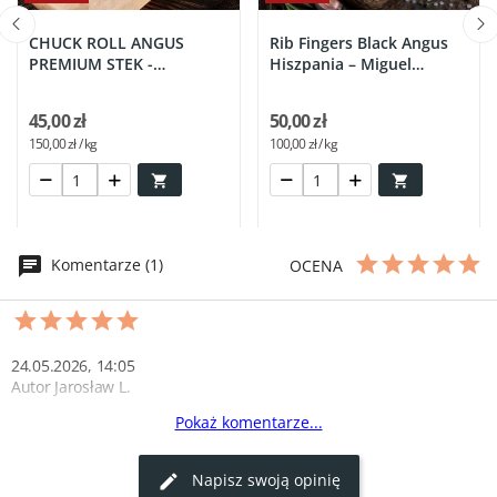
CHUCK ROLL ANGUS
Rib Fingers Black Angus
PREMIUM STEK -
Hiszpania – Miguel
HISZPANIA...
Vergara
45,00 zł
50,00 zł
150,00 zł / kg
100,00 zł / kg


Komentarze (1)
OCENA
24.05.2026, 14:05
Autor Jarosław L.
Pokaż komentarze...
Brak słów 
Delikatny smak. Rozpływa się w ustach.
Napisz swoją opinię