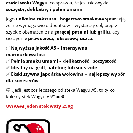
części wołu Wagyu
, co sprawia, że jest niezwykle
soczysty, delikatny i pełen umami
.
Jego
unikalna tekstura i bogactwo smakowe
sprawiają,
że nie wymaga wielu dodatków – wystarczy sól, pieprz i
szybkie obsmażenie na
gorącej patelni lub grillu
, aby
cieszyć się
prawdziwą, luksusową ucztą
.
✅
Najwyższa jakość A5 – intensywna
marmurkowatość
✅
Pełnia smaku umami – delikatność i soczystość
✅
Idealny na grill, patelnię lub sous-vide
✅
Ekskluzywna japońska wołowina – najlepszy wybór
dla koneserów
💡
„Jeśli jest coś lepszego od steka Wagyu A5, to tylko
kolejny stek Wagyu A5!”
🔥🥩
UWAGA! Jeden stek waży 250g