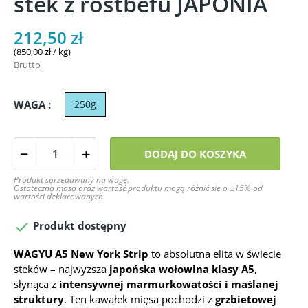
stek z rostbefu JAPONIA
212,50 zł
(850,00 zł / kg)
Brutto
WAGA :
250g
DODAJ DO KOSZYKA
Produkt sprzedawany na wagę.
Ostateczna masa oraz wartość produktu mogą różnić się o ±15% od
wartości deklarowanych.

Produkt dostępny
WAGYU A5 New York Strip
to absolutna elita w świecie
steków – najwyższa
japońska wołowina klasy A5
,
słynąca z
intensywnej marmurkowatości i maślanej
struktury
. Ten kawałek mięsa pochodzi z
grzbietowej