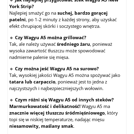
York Strip?
Najlepiej smażyć go na
suchej, bardzo gorącej
patelni
, po 1-2 minuty z każdej strony, aby uzyskać
efekt chrupiącej skórki i soczystego wnętrza.
🔹
Czy Wagyu A5 można grillować?
Tak, ale należy używać
średniego żaru
, ponieważ
wysoka zawartość tłuszczu może spowodować
nadmierne palenie się mięsa.
🔹
Czy można jeść Wagyu A5 na surowo?
Tak, wysokiej jakości Wagyu A5 można spożywać jako
tatara lub carpaccio
, ponieważ jest to jedna z
najczystszych i najbezpieczniejszych wołowin.
🔹
Czym różni się Wagyu A5 od innych steków?
Marmurkowatość i delikatność!
Wagyu A5 ma
znacznie więcej tłuszczu śródmięśniowego
, który
topi się w niskiej temperaturze, nadając mięsu
niesamowity, maślany smak
.