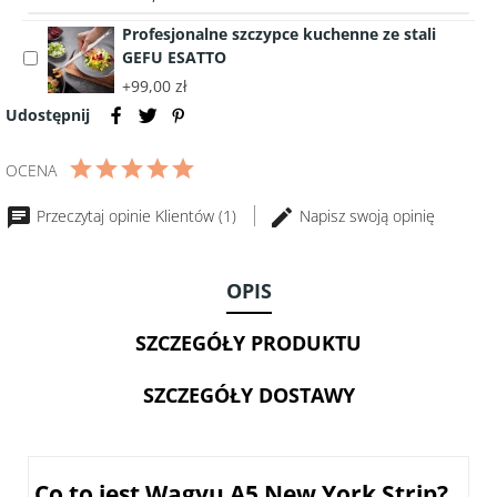
A5
JAPONIA
Polędwica
-
płatkach
-
Profesjonalne szczypce kuchenne ze stali
wołowa
PREMIUM
-
JAPONIA
GEFU ESATTO
Select
długodojrzewająca
250g
PREMIUM
accessory
Carpaccio
+99,00 zł
250g
Profesjonalne
Udostępnij
szczypce
kuchenne
OCENA
ze
stali
Przeczytaj opinie Klientów (1)
Napisz swoją opinię
GEFU
ESATTO
OPIS
SZCZEGÓŁY PRODUKTU
SZCZEGÓŁY DOSTAWY
Co to jest Wagyu A5 New York Strip?