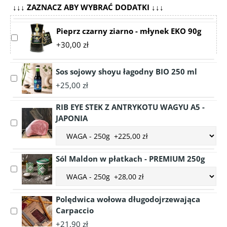
↓↓↓ ZAZNACZ ABY WYBRAĆ DODATKI ↓↓↓
Pieprz czarny ziarno - młynek EKO 90g
Select
+30,00 zł
accessory
Pieprz
czarny
Sos sojowy shoyu łagodny BIO 250 ml
Select
ziarno
+25,00 zł
accessory
-
Sos
młynek
RIB EYE STEK Z ANTRYKOTU WAGYU A5 -
sojowy
EKO
JAPONIA
shoyu
Select
90g
łagodny
Choose
accessory
BIO
accessory
RIB
250
variant
EYE
Sól Maldon w płatkach - PREMIUM 250g
ml
RIB
STEK
Select
Choose
EYE
Z
accessory
accessory
STEK
ANTRYKOTU
Sól
variant
Z
WAGYU
Polędwica wołowa długodojrzewająca
Maldon
Sól
ANTRYKOTU
A5
Carpaccio
Select
w
Maldon
WAGYU
-
accessory
płatkach
+21,90 zł
w