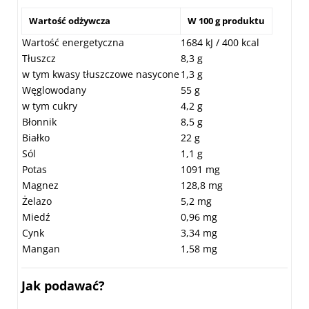
Wartość odżywcza
W 100 g produktu
Wartość energetyczna
1684 kJ / 400 kcal
Tłuszcz
8,3 g
w tym kwasy tłuszczowe nasycone
1,3 g
Węglowodany
55 g
w tym cukry
4,2 g
Błonnik
8,5 g
Białko
22 g
Sól
1,1 g
Potas
1091 mg
Magnez
128,8 mg
Żelazo
5,2 mg
Miedź
0,96 mg
Cynk
3,34 mg
Mangan
1,58 mg
Jak podawać?