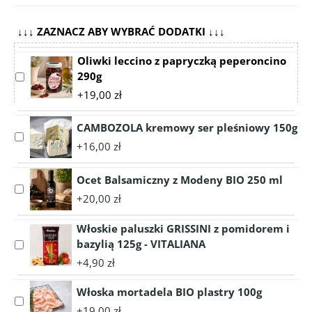
↓↓↓ ZAZNACZ ABY WYBRAĆ DODATKI ↓↓↓
Oliwki leccino z papryczką peperoncino
290g
Select
accessory
+19,00 zł
Oliwki
leccino
CAMBOZOLA kremowy ser pleśniowy 150g
z
Select
+16,00 zł
papryczką
accessory
peperoncino
CAMBOZOLA
290g
Ocet Balsamiczny z Modeny BIO 250 ml
kremowy
Select
ser
+20,00 zł
accessory
pleśniowy
Ocet
150g
Włoskie paluszki GRISSINI z pomidorem i
Balsamiczny
bazylią 125g - VITALIANA
Select
z
accessory
Modeny
+4,90 zł
Włoskie
BIO
paluszki
250
Włoska mortadela BIO plastry 100g
Select
GRISSINI
ml
+19,00 zł