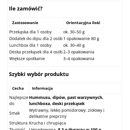
Ile zamówić?
Zastosowanie
Orientacyjna ilość
Przekąska dla 1 osoby
ok. 30–50 g
Dodatek do dipu dla 2 osób
1 opakowanie 80 g
Lunchbox dla 1 osoby
ok. 30–40 g
Deska przekąsek dla 4 osób
2–3 opakowania
Większe spotkanie
3–4 opakowania
Szybki wybór produktu
Cecha
Informacja
Najlepsze
Hummusu, dipów, past warzywnych,
do
lunchboxa, deski przekąsek
Wytrawny, lekko pomidorowy, ziołowy i
Smak
delikatnie pieprzny
Struktura
Krucha i chrupiąca
Tłustość
Umiarkowana,
8,3 g tłuszczu w 100 g