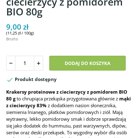
ciecierzycy z pomidorem
BIO 80g
9,00 zł
(11,25 zł / 100g)
Brutto
DODAJ DO KOSZYKA

Produkt dostępny
Krakersy proteinowe z ciecierzycy z pomidorem BIO
80 g
to chrupiąca przekąska przygotowana głównie z
mąki
z ciecierzycy 83%
z dodatkiem nasion słonecznika,
siemienia lnianego, płatków pomidorowych i ziół. Mają
wytrawny, lekko pomidorowy smak i dobrze sprawdzają
się jako dodatek do hummusu, past warzywnych, dipów,
serów oraz deski przekąsek. To wygodny wybór dla osób