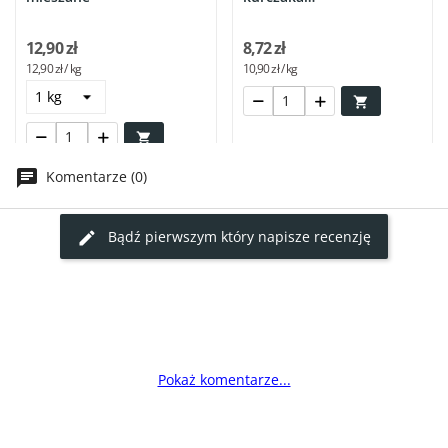
nadbiebrzańskiego
12,90 zł
8,72 zł
12,90 zł / kg
10,90 zł / kg


Komentarze (0)
Bądź pierwszym który napisze recenzję
Pokaż komentarze...