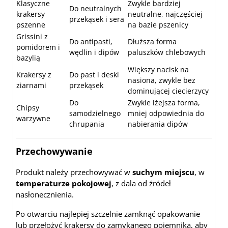
Klasyczne
Zwykle bardziej
Do neutralnych
krakersy
neutralne, najczęściej
przekąsek i sera
pszenne
na bazie pszenicy
Grissini z
Do antipasti,
Dłuższa forma
pomidorem i
wędlin i dipów
paluszków chlebowych
bazylią
Większy nacisk na
Krakersy z
Do past i deski
nasiona, zwykle bez
ziarnami
przekąsek
dominującej ciecierzycy
Do
Zwykle lżejsza forma,
Chipsy
samodzielnego
mniej odpowiednia do
warzywne
chrupania
nabierania dipów
Przechowywanie
Produkt należy przechowywać w
suchym miejscu
, w
temperaturze pokojowej
, z dala od źródeł
nasłonecznienia.
Po otwarciu najlepiej szczelnie zamknąć opakowanie
lub przełożyć krakersy do zamykanego pojemnika, aby