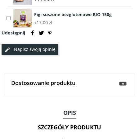
accessory
z
Włoska
pomidorem
Figi suszone bezglutenowe BIO 150g
mortadela
i
Select
BIO
bazylią
+17,00 zł
accessory
plastry
125g
Figi
Udostępnij
100g
-
suszone
VITALIANA
bezglutenowe
Napisz swoją opinię
BIO
150g
Dostosowanie produktu
>
OPIS
SZCZEGÓŁY PRODUKTU