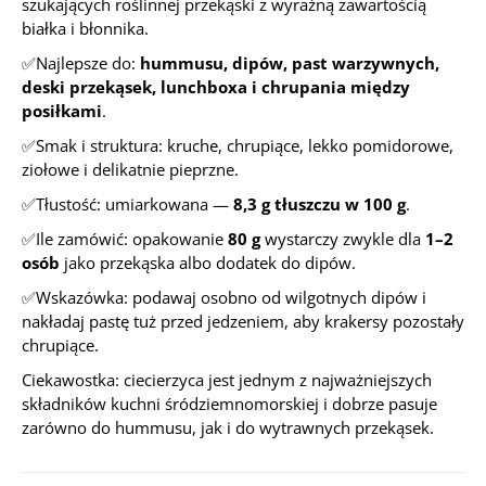
szukających roślinnej przekąski z wyraźną zawartością
białka i błonnika.
✅Najlepsze do:
hummusu, dipów, past warzywnych,
deski przekąsek, lunchboxa i chrupania między
posiłkami
.
✅Smak i struktura: kruche, chrupiące, lekko pomidorowe,
ziołowe i delikatnie pieprzne.
✅Tłustość: umiarkowana —
8,3 g tłuszczu w 100 g
.
✅Ile zamówić: opakowanie
80 g
wystarczy zwykle dla
1–2
osób
jako przekąska albo dodatek do dipów.
✅Wskazówka: podawaj osobno od wilgotnych dipów i
nakładaj pastę tuż przed jedzeniem, aby krakersy pozostały
chrupiące.
Ciekawostka: ciecierzyca jest jednym z najważniejszych
składników kuchni śródziemnomorskiej i dobrze pasuje
zarówno do hummusu, jak i do wytrawnych przekąsek.