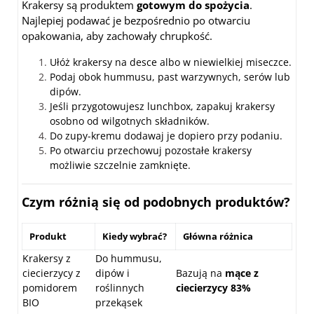
Krakersy są produktem
gotowym do spożycia
.
Najlepiej podawać je bezpośrednio po otwarciu
opakowania, aby zachowały chrupkość.
Ułóż krakersy na desce albo w niewielkiej miseczce.
Podaj obok hummusu, past warzywnych, serów lub
dipów.
Jeśli przygotowujesz lunchbox, zapakuj krakersy
osobno od wilgotnych składników.
Do zupy-kremu dodawaj je dopiero przy podaniu.
Po otwarciu przechowuj pozostałe krakersy
możliwie szczelnie zamknięte.
Czym różnią się od podobnych produktów?
Produkt
Kiedy wybrać?
Główna różnica
Krakersy z
Do hummusu,
ciecierzycy z
dipów i
Bazują na
mące z
pomidorem
roślinnych
ciecierzycy 83%
BIO
przekąsek