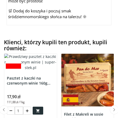
może być prostota!
🛒 Dodaj do koszyka i poczuj smak
śródziemnomorskiego słońca na talerzu! 🌞
Klienci, którzy kupili ten produkt, kupili
również:
Pasztet z kaczki na
czerwonym winie 160g
słoik
17,90 zł
111,88 zł / 1kg

Filet z Makreli w sosie