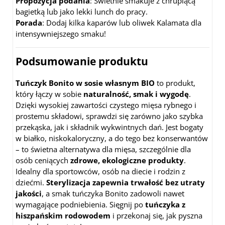
Propozycja podania
: Świetnie smakuje z chrupiącą
bagietką lub jako lekki lunch do pracy.
Porada
: Dodaj kilka kaparów lub oliwek Kalamata dla
intensywniejszego smaku!
Podsumowanie produktu
Tuńczyk Bonito w sosie własnym BIO
to produkt,
który łączy w sobie
naturalność, smak i wygodę
.
Dzięki wysokiej zawartości czystego mięsa rybnego i
prostemu składowi, sprawdzi się zarówno jako szybka
przekąska, jak i składnik wykwintnych dań. Jest bogaty
w białko, niskokaloryczny, a do tego bez konserwantów
– to świetna alternatywa dla mięsa, szczególnie dla
osób ceniących
zdrowe, ekologiczne produkty
.
Idealny dla sportowców, osób na diecie i rodzin z
dziećmi.
Sterylizacja zapewnia trwałość bez utraty
jakości
, a smak tuńczyka Bonito zadowoli nawet
wymagające podniebienia. Sięgnij po
tuńczyka z
hiszpańskim rodowodem
i przekonaj się, jak pyszna