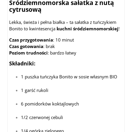
Śródziemnomorska sałatka z nutą
cytrusową
Lekka, świeża i pełna białka – ta sałatka z tuńczykiem
Bonito to kwintesencja
kuchni śródziemnomorskiej
!
Czas przygotowania
: 10 minut
Czas gotowania
: brak
Poziom trudności
: bardzo łatwy
Składniki
:
1 puszka tuńczyka Bonito w sosie własnym BIO
1 garść rukoli
6 pomidorków koktajlowych
1/2 czerwonej cebuli
1/4 ogórka zielonego