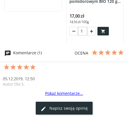
pomidorowym BIO 120 g
-...
17,00 zł
14,16 zł / 100g

Komentarze (1)
OCENA
05.12.2019, 12:50
Autor Ola S.
Pokaż komentarze...
Naturalny smak tuńczyka
Tuńczyk w sosie własnym jest idealny do różnorodnych potraw. 
Napisz swoją opinię
Świeży i smaczny, z pewnością zamówię ponownie. Polecam 
super-stek.pl.
0
0