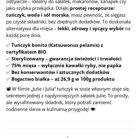
odżywcze – idealny do sałatek, makaronów, kanapek czy
jako szybka przekąska. Dzięki
prostej recepturze:
tuńczyk, woda i sól morska
, masz pewność, że sięgasz
po czyste składniki, bez zbędnych dodatków. To doskonała
alternatywa dla mięsa –
lekki, zdrowy i sycący wybór
na
każdą porę dnia.
✅
Tuńczyk bonito (Katsuwonus pelamis) z
certyfikatem BIO
✅
Sterylizowany – gwarancja świeżości i trwałości
✅
75% mięsa – wyłącznie kawałki ryby, nie papka
✅
Bez konserwantów i sztucznych dodatków
✅
Bogactwo białka – aż 26,9 g w 100g produktu
📽️
W filmie „Julie i Julia” tuńczyk w sosie własnym staje się
sekretem jednej z najsłynniejszych sałatek Julie. To prosty,
ale wyrafinowany składnik, który potrafi zamienić
codzienne danie w kulinarną przygodę!
🍽️