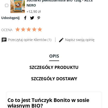
Sucharki pełnoziarniste BIO 120g - ALCE
Balsamiczny
200g
NERO
Select
z
accessory
+12,90 zł
Modeny
Sucharki
BIO
Udostępnij
pełnoziarniste
250
BIO
ml
OCENA
120g
-
Przeczytaj opinie Klientów (1)
Napisz swoją opinię
ALCE
NERO
OPIS
SZCZEGÓŁY PRODUKTU
SZCZEGÓŁY DOSTAWY
Co to jest Tuńczyk Bonito w sosie
własnym BIO?