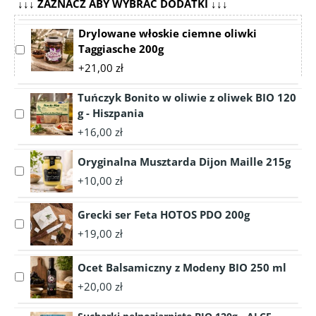
↓↓↓ ZAZNACZ ABY WYBRAĆ DODATKI ↓↓↓
Drylowane włoskie ciemne oliwki
Taggiasche 200g
Select
accessory
+21,00 zł
Drylowane
włoskie
Tuńczyk Bonito w oliwie z oliwek BIO 120
ciemne
g - Hiszpania
Select
oliwki
accessory
+16,00 zł
Taggiasche
Tuńczyk
200g
Bonito
Oryginalna Musztarda Dijon Maille 215g
Select
w
+10,00 zł
accessory
oliwie
Oryginalna
z
Grecki ser Feta HOTOS PDO 200g
Musztarda
oliwek
Select
Dijon
BIO
+19,00 zł
accessory
Maille
120
Grecki
215g
g
Ocet Balsamiczny z Modeny BIO 250 ml
ser
-
Select
Feta
+20,00 zł
Hiszpania
accessory
HOTOS
Ocet
PDO