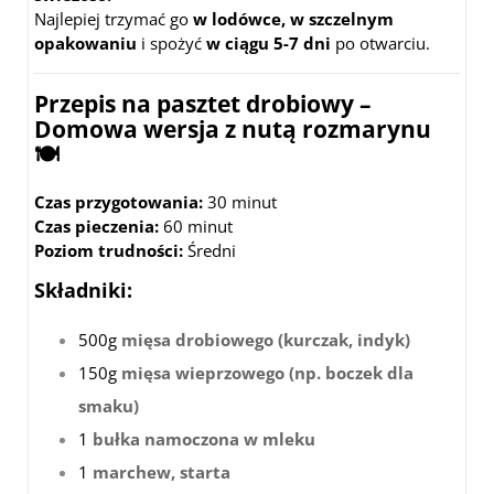
Najlepiej trzymać go
w lodówce, w szczelnym
opakowaniu
i spożyć
w ciągu 5-7 dni
po otwarciu.
Przepis na pasztet drobiowy –
Domowa wersja z nutą rozmarynu
🍽️
Czas przygotowania:
30 minut
Czas pieczenia:
60 minut
Poziom trudności:
Średni
Składniki:
500g
mięsa drobiowego (kurczak, indyk)
150g
mięsa wieprzowego (np. boczek dla
smaku)
1
bułka namoczona w mleku
1
marchew, starta