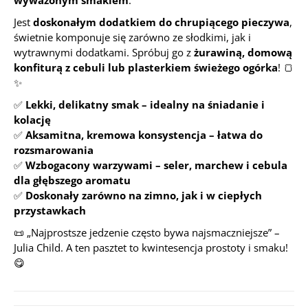
wyważonym smakiem
.
Jest
doskonałym dodatkiem do chrupiącego pieczywa
,
świetnie komponuje się zarówno ze słodkimi, jak i
wytrawnymi dodatkami. Spróbuj go z
żurawiną, domową
konfiturą z cebuli lub plasterkiem świeżego ogórka
! 🍞
✨
✅
Lekki, delikatny smak – idealny na śniadanie i
kolację
✅
Aksamitna, kremowa konsystencja – łatwa do
rozsmarowania
✅
Wzbogacony warzywami – seler, marchew i cebula
dla głębszego aromatu
✅
Doskonały zarówno na zimno, jak i w ciepłych
przystawkach
📜
„Najprostsze jedzenie często bywa najsmaczniejsze”
–
Julia Child. A ten pasztet to kwintesencja prostoty i smaku!
😋