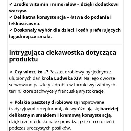
✔
Źródło witamin i minerałów – dzięki dodatkowi
warzyw.
✔
Delikatna konsystencja – łatwa do podania i
lekkostrawna.
✔
Doskonały wybór dla dzieci i osób preferujących
łagodniejsze smaki.
Intrygująca ciekawostka dotycząca
produktu
🔹
Czy wiesz, że…?
Pasztet drobiowy był jednym z
ulubionych dań
króla Ludwika XIV
! Na jego dworze
serwowano pasztety z drobiu w formie wykwintnych
terrin, które zachwycały francuską arystokrację.
🔹
Polskie pasztety drobiowe
są inspirowane
tradycyjnymi recepturami, ale wyróżniają się
bardziej
delikatnym smakiem i kremową konsystencją
,
dzięki czemu doskonale sprawdzają się na co dzień i
podczas uroczystych posiłków.