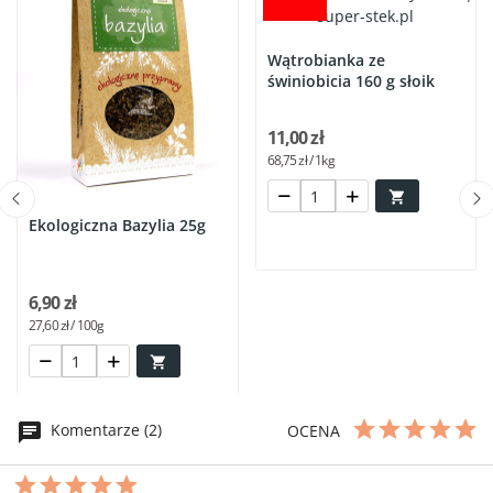
Wątrobianka ze
świniobicia 160 g słoik
11,00 zł
68,75 zł / 1kg

Ekologiczna Bazylia 25g
6,90 zł
27,60 zł / 100g

Komentarze (2)
OCENA