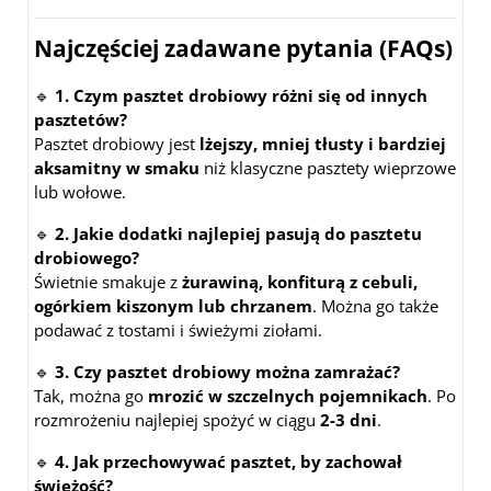
Najczęściej zadawane pytania (FAQs)
🔹
1. Czym pasztet drobiowy różni się od innych
pasztetów?
Pasztet drobiowy jest
lżejszy, mniej tłusty i bardziej
aksamitny w smaku
niż klasyczne pasztety wieprzowe
lub wołowe.
🔹
2. Jakie dodatki najlepiej pasują do pasztetu
drobiowego?
Świetnie smakuje z
żurawiną, konfiturą z cebuli,
ogórkiem kiszonym lub chrzanem
. Można go także
podawać z tostami i świeżymi ziołami.
🔹
3. Czy pasztet drobiowy można zamrażać?
Tak, można go
mrozić w szczelnych pojemnikach
. Po
rozmrożeniu najlepiej spożyć w ciągu
2-3 dni
.
🔹
4. Jak przechowywać pasztet, by zachował
świeżość?