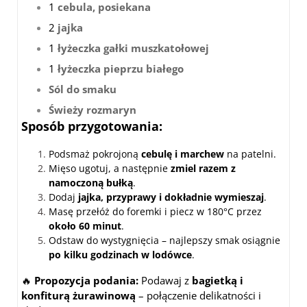
1
cebula, posiekana
2
jajka
1
łyżeczka gałki muszkatołowej
1
łyżeczka pieprzu białego
Sól do smaku
Świeży rozmaryn
Sposób przygotowania:
Podsmaż pokrojoną
cebulę i marchew
na patelni.
Mięso ugotuj, a następnie
zmiel razem z
namoczoną bułką
.
Dodaj
jajka, przyprawy i dokładnie wymieszaj
.
Masę przełóż do foremki i piecz w 180°C przez
około 60 minut
.
Odstaw do wystygnięcia – najlepszy smak osiągnie
po kilku godzinach w lodówce
.
🔥
Propozycja podania:
Podawaj z
bagietką i
konfiturą żurawinową
– połączenie delikatności i