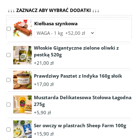
↓↓↓ ZAZNACZ ABY WYBRAĆ DODATKI ↓↓↓
Kiełbasa szynkowa
Select
Choose
accessory
accessory
Kiełbasa
variant
Włoskie Gigantyczne zielone oliwki z
szynkowa
Kiełbasa
pestką 520g
Select
szynkowa
accessory
+21,00 zł
Włoskie
Gigantyczne
Prawdziwy Pasztet z Indyka 160g słoik
Select
zielone
+17,00 zł
accessory
oliwki
Prawdziwy
z
Musztarda Delikatesowa Stołowa Łagodna
Pasztet
pestką
275g
Select
z
520g
accessory
Indyka
+5,90 zł
Musztarda
160g
Delikatesowa
słoik
Ser owczy w plastrach Sheep Farm 100g
Select
Stołowa
+15,90 zł
accessory
Łagodna