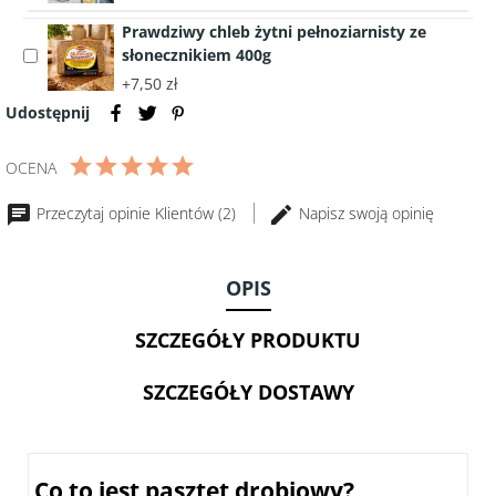
Ser
275g
Prawdziwy chleb żytni pełnoziarnisty ze
owczy
słonecznikiem 400g
Select
w
accessory
+7,50 zł
plastrach
Prawdziwy
Sheep
Udostępnij
chleb
Farm
żytni
100g
OCENA
pełnoziarnisty
ze
Przeczytaj opinie Klientów (2)
Napisz swoją opinię
słonecznikiem
400g
OPIS
SZCZEGÓŁY PRODUKTU
SZCZEGÓŁY DOSTAWY
Co to jest pasztet drobiowy?