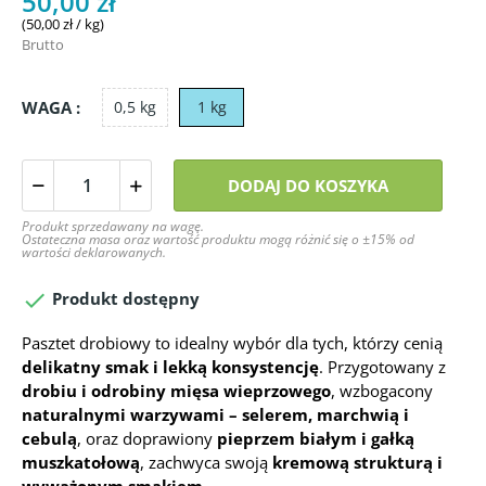
50,00 zł
(50,00 zł / kg)
Brutto
WAGA :
0,5 kg
1 kg
DODAJ DO KOSZYKA
Produkt sprzedawany na wagę.
Ostateczna masa oraz wartość produktu mogą różnić się o ±15% od
wartości deklarowanych.

Produkt dostępny
Pasztet drobiowy to idealny wybór dla tych, którzy cenią
delikatny smak i lekką konsystencję
. Przygotowany z
drobiu i odrobiny mięsa wieprzowego
, wzbogacony
naturalnymi warzywami – selerem, marchwią i
cebulą
, oraz doprawiony
pieprzem białym i gałką
muszkatołową
, zachwyca swoją
kremową strukturą i