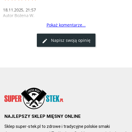
18.11.2025, 21:57
Autor Bożena W.
Pokaż komentarze...
opinia
Smaczny,dobrze sie kroi.Polecam.
Napisz swoją opinię
0
0
11.07.2023, 13:37
Autor Jarosław J.
PYSZNY
Bardzo dobry pasztet, świetnie przyprawiony, kroi się w dowolnej 
grubości plastry.
1
0
NAJLEPSZY SKLEP MIĘSNY ONLINE
Sklep super-stek.pl to zdrowe i tradycyjne polskie smaki