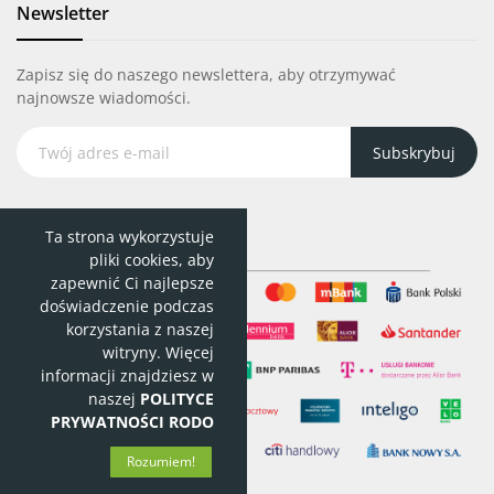
Newsletter
Zapisz się do naszego newslettera, aby otrzymywać
najnowsze wiadomości.
Subskrybuj
Ta strona wykorzystuje
pliki cookies, aby
zapewnić Ci najlepsze
doświadczenie podczas
korzystania z naszej
witryny. Więcej
informacji znajdziesz w
naszej
POLITYCE
PRYWATNOŚCI RODO
Rozumiem!