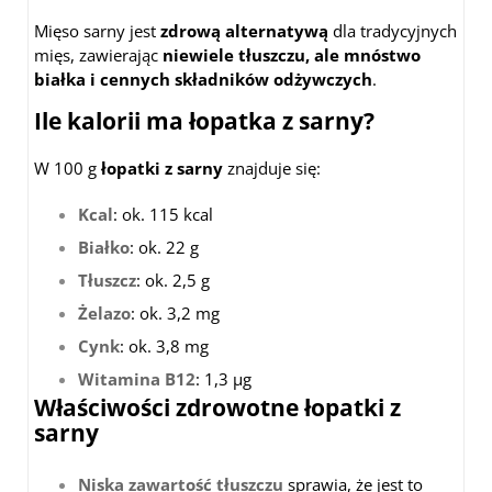
Mięso sarny jest
zdrową alternatywą
dla tradycyjnych
mięs, zawierając
niewiele tłuszczu, ale mnóstwo
białka i cennych składników odżywczych
.
Ile kalorii ma łopatka z sarny?
W 100 g
łopatki z sarny
znajduje się:
Kcal
: ok. 115 kcal
Białko
: ok. 22 g
Tłuszcz
: ok. 2,5 g
Żelazo
: ok. 3,2 mg
Cynk
: ok. 3,8 mg
Witamina B12
: 1,3 µg
Właściwości zdrowotne łopatki z
sarny
Niska zawartość tłuszczu
sprawia, że jest to