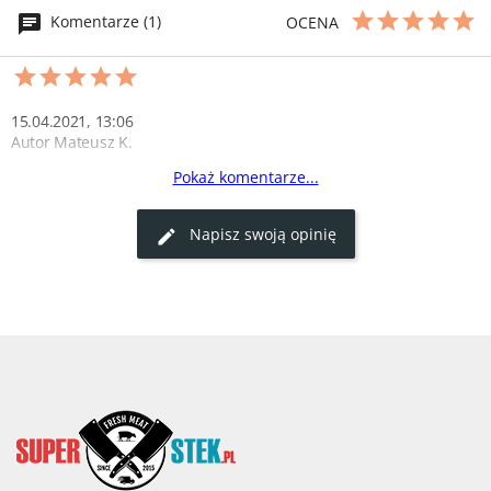
Komentarze (1)
OCENA
15.04.2021, 13:06
Autor Mateusz K.
Pokaż komentarze...
Mateusz
Pysznosci i lekarstwo dla jedzacych hodowane hormonalne mieso 
Napisz swoją opinię
_x000D_

Polecam smak lepszy od wolowiny
0
0