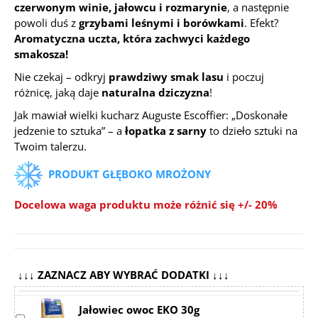
czerwonym winie, jałowcu i rozmarynie
, a następnie
powoli duś z
grzybami leśnymi i borówkami
. Efekt?
Aromatyczna uczta, która zachwyci każdego
smakosza!
Nie czekaj – odkryj
prawdziwy smak lasu
i poczuj
różnicę, jaką daje
naturalna dziczyzna
!
Jak mawiał wielki kucharz Auguste Escoffier:
„Doskonałe
jedzenie to sztuka”
– a
łopatka z sarny
to dzieło sztuki na
Twoim talerzu.
PRODUKT GŁĘBOKO MROŻONY
Docelowa waga produktu może różnić się +/- 20%
↓↓↓ ZAZNACZ ABY WYBRAĆ DODATKI ↓↓↓
Jałowiec owoc EKO 30g