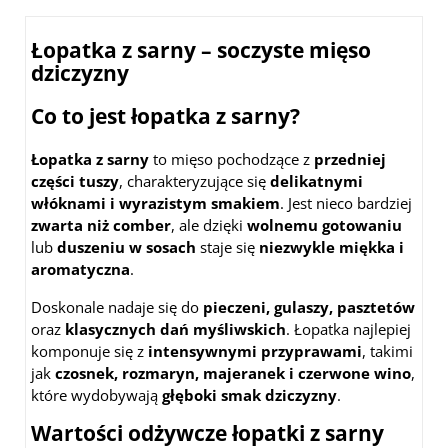
Łopatka z sarny – soczyste mięso
dziczyzny
Co to jest łopatka z sarny?
Łopatka z sarny
to mięso pochodzące z
przedniej
części tuszy
, charakteryzujące się
delikatnymi
włóknami i wyrazistym smakiem
. Jest nieco bardziej
zwarta niż comber
, ale dzięki
wolnemu gotowaniu
lub
duszeniu w sosach
staje się
niezwykle miękka i
aromatyczna
.
Doskonale nadaje się do
pieczeni, gulaszy, pasztetów
oraz
klasycznych dań myśliwskich
. Łopatka najlepiej
komponuje się z
intensywnymi przyprawami
, takimi
jak
czosnek, rozmaryn, majeranek i czerwone wino
,
które wydobywają
głęboki smak dziczyzny
.
Wartości odżywcze łopatki z sarny