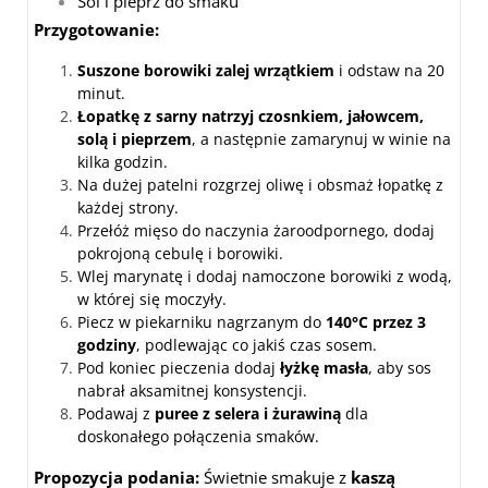
Sól i pieprz do smaku
Przygotowanie:
Suszone borowiki zalej wrzątkiem
i odstaw na 20
minut.
Łopatkę z sarny natrzyj czosnkiem, jałowcem,
solą i pieprzem
, a następnie zamarynuj w winie na
kilka godzin.
Na dużej patelni rozgrzej oliwę i obsmaż łopatkę z
każdej strony.
Przełóż mięso do naczynia żaroodpornego, dodaj
pokrojoną cebulę i borowiki.
Wlej marynatę i dodaj namoczone borowiki z wodą,
w której się moczyły.
Piecz w piekarniku nagrzanym do
140°C przez 3
godziny
, podlewając co jakiś czas sosem.
Pod koniec pieczenia dodaj
łyżkę masła
, aby sos
nabrał aksamitnej konsystencji.
Podawaj z
puree z selera i żurawiną
dla
doskonałego połączenia smaków.
Propozycja podania:
Świetnie smakuje z
kaszą