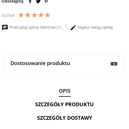
Udostępnij
BIO
Włochy
klarowane
250
do
ml
OCENA
smażenia
ghee
Przeczytaj opinie Klientów (1)
Napisz swoją opinię
500g
Dostosowanie produktu
>
OPIS
SZCZEGÓŁY PRODUKTU
SZCZEGÓŁY DOSTAWY