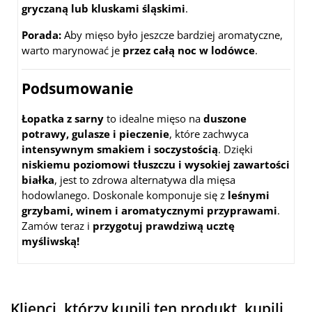
gryczaną lub kluskami śląskimi
.
Porada:
Aby mięso było jeszcze bardziej aromatyczne,
warto marynować je
przez całą noc w lodówce
.
Podsumowanie
Łopatka z sarny
to idealne mięso na
duszone
potrawy, gulasze i pieczenie
, które zachwyca
intensywnym smakiem i soczystością
. Dzięki
niskiemu poziomowi tłuszczu i wysokiej zawartości
białka
, jest to zdrowa alternatywa dla mięsa
hodowlanego. Doskonale komponuje się z
leśnymi
grzybami, winem i aromatycznymi przyprawami
.
Zamów teraz i
przygotuj prawdziwą ucztę
myśliwską!
Klienci, którzy kupili ten produkt, kupili