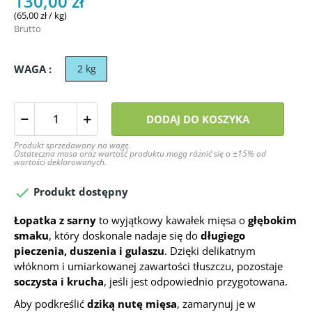
130,00 zł
(65,00 zł / kg)
Brutto
WAGA :
2 kg
DODAJ DO KOSZYKA
Produkt sprzedawany na wagę.
Ostateczna masa oraz wartość produktu mogą różnić się o ±15% od
wartości deklarowanych.

Produkt dostępny
Łopatka z sarny
to wyjątkowy kawałek mięsa o
głębokim
smaku
, który doskonale nadaje się do
długiego
pieczenia, duszenia i gulaszu
. Dzięki delikatnym
włóknom i umiarkowanej zawartości tłuszczu, pozostaje
soczysta i krucha
, jeśli jest odpowiednio przygotowana.
Aby podkreślić
dziką nutę mięsa
, zamarynuj je w