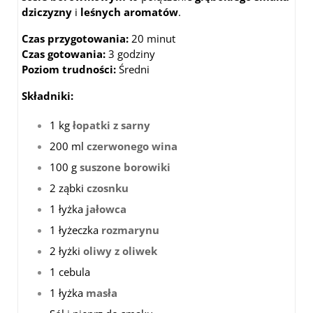
dziczyzny
i
leśnych aromatów
.
Czas przygotowania:
20 minut
Czas gotowania:
3 godziny
Poziom trudności:
Średni
Składniki:
1 kg
łopatki z sarny
200 ml
czerwonego wina
100 g
suszone borowiki
2 ząbki
czosnku
1 łyżka
jałowca
1 łyżeczka
rozmarynu
2 łyżki
oliwy z oliwek
1 cebula
1 łyżka
masła