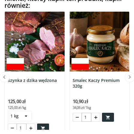
również:
Szynka z dzika wędzona
Smalec Kaczy Premium
320g
125,00 zł
10,90 zł
125,00 zł / kg
34,06 zł / 1kg

