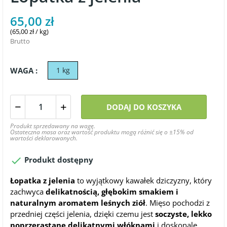
65,00 zł
(65,00 zł / kg)
Brutto
WAGA :
1 kg
DODAJ DO KOSZYKA
Produkt sprzedawany na wagę.
Ostateczna masa oraz wartość produktu mogą różnić się o ±15% od
wartości deklarowanych.

Produkt dostępny
Łopatka z jelenia
to wyjątkowy kawałek dziczyzny, który
zachwyca
delikatnością, głębokim smakiem i
naturalnym aromatem leśnych ziół
. Mięso pochodzi z
przedniej części jelenia, dzięki czemu jest
soczyste, lekko
poprzerastane delikatnymi włóknami
i doskonale