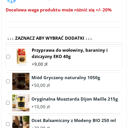
Docelowa waga produktu może różnić się +/- 20%
↓↓↓ ZAZNACZ ABY WYBRAĆ DODATKI ↓↓↓
Przyprawa do wołowiny, baraniny i
dziczyzny EKO 40g
Select
accessory
+9,00 zł
Przyprawa
do
Miód Gryczany naturalny 1050g
wołowiny,
Select
+50,00 zł
baraniny
accessory
i
Miód
dziczyzny
Oryginalna Musztarda Dijon Maille 215g
Gryczany
Select
EKO
naturalny
+10,00 zł
accessory
40g
1050g
Oryginalna
Ocet Balsamiczny z Modeny BIO 250 ml
Musztarda
Select
Dijon