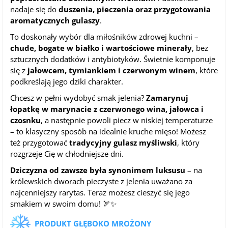
nadaje się do
duszenia, pieczenia oraz przygotowania
aromatycznych gulaszy
.
To doskonały wybór dla miłośników zdrowej kuchni –
chude, bogate w białko i wartościowe minerały
, bez
sztucznych dodatków i antybiotyków. Świetnie komponuje
się z
jałowcem, tymiankiem i czerwonym winem
, które
podkreślają jego dziki charakter.
Chcesz w pełni wydobyć smak jelenia?
Zamarynuj
łopatkę w marynacie z czerwonego wina, jałowca i
czosnku
, a następnie powoli piecz w niskiej temperaturze
– to klasyczny sposób na idealnie kruche mięso! Możesz
też przygotować
tradycyjny gulasz myśliwski
, który
rozgrzeje Cię w chłodniejsze dni.
Dziczyzna od zawsze była synonimem luksusu
– na
królewskich dworach pieczyste z jelenia uważano za
najcenniejszy rarytas. Teraz możesz cieszyć się jego
smakiem w swoim domu! 🏹✨
PRODUKT GŁĘBOKO MROŻONY