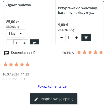
Ligawa wołowa
Przyprawa do wołowiny,
baraniny i dziczyzny
EKO...
85,00 zł
9,00 zł
85,00 zł / kg
22,50 zł / 100g


Komentarze (1)
OCENA
16.07.2024, 14:23
Autor Przemek
Pokaż komentarze...
Pyszna łopatka z jelenia!
Łopatka z jelenia była naprawdę smaczna! Mięso jest delikatne i 
Napisz swoją opinię
soczyste, świetnie się piecze. Przygotowałem ją z ziołami i 
czerwonym winem, a efekt był rewelacyjny. Rodzina była 