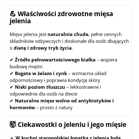
💪
Właściwości zdrowotne mięsa
jelenia
Mięso jelenia jest
naturalnie chude
, pełne cennych
składników odżywczych i doskonałe dla osób dbających
o
dietę i zdrowy tryb życia
.
✔
Źródło pełnowartościowego białka
– wspiera
budowę mięśni
✔
Bogate w żelazo i cynk
– wzmacnia układ
odpornościowy i poprawia kondycję skóry
✔
Niski poziom tłuszczu
– lekkostrawne i
odpowiednie dla osób na diecie
✔
Naturalne mięso wolne od antybiotyków i
hormonów
– prosto z natury
🤯
Ciekawostki o jeleniu i jego mięsie
🔹
W kuchni staropolskiej łopatka z jelenia była