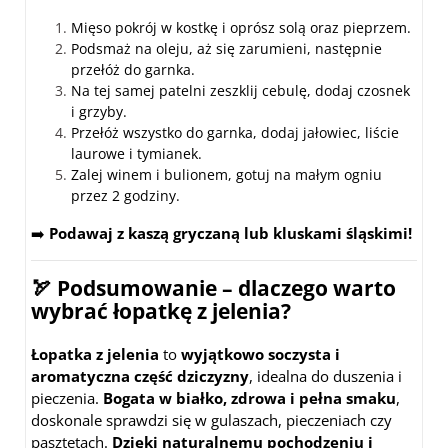
Mięso pokrój w kostkę i oprósz solą oraz pieprzem.
Podsmaż na oleju, aż się zarumieni, następnie
przełóż do garnka.
Na tej samej patelni zeszklij cebulę, dodaj czosnek
i grzyby.
Przełóż wszystko do garnka, dodaj jałowiec, liście
laurowe i tymianek.
Zalej winem i bulionem, gotuj na małym ogniu
przez 2 godziny.
➡️
Podawaj z kaszą gryczaną lub kluskami śląskimi!
🏹
Podsumowanie – dlaczego warto
wybrać łopatkę z jelenia?
Łopatka z jelenia
to
wyjątkowo soczysta i
aromatyczna część dziczyzny
, idealna do duszenia i
pieczenia.
Bogata w białko, zdrowa i pełna smaku
,
doskonale sprawdzi się w gulaszach, pieczeniach czy
pasztetach.
Dzięki naturalnemu pochodzeniu i