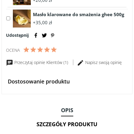
+20,00 zł
accessory
Maille
Ocet
215g
Masło klarowane do smażenia ghee 500g
Balsamiczny
Select
z
+35,00 zł
accessory
Modeny
Masło
BIO
Udostępnij
klarowane
250
do
ml
smażenia
OCENA
ghee
500g
Przeczytaj opinie Klientów (1)
Napisz swoją opinię
Dostosowanie produktu
OPIS
SZCZEGÓŁY PRODUKTU