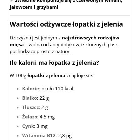
✅
Świetnie komponuje się z czerwonym winem,
jałowcem i grzybami
Wartości odżywcze łopatki z jelenia
Dziczyzna jest jednym z
najzdrowszych rodzajów
mięsa
– wolna od antybiotyków i sztucznych pasz,
pochodząca prosto z natury.
Ile kalorii ma łopatka z jelenia?
W 100g
łopatki z jelenia
znajduje się:
Kalorie
: około 110 kcal
Białko
: 22 g
Tłuszcz
: 2 g
Żelazo
: 4,5 mg
Cynk
: 3 mg
Witamina B12
: 2,8 µg