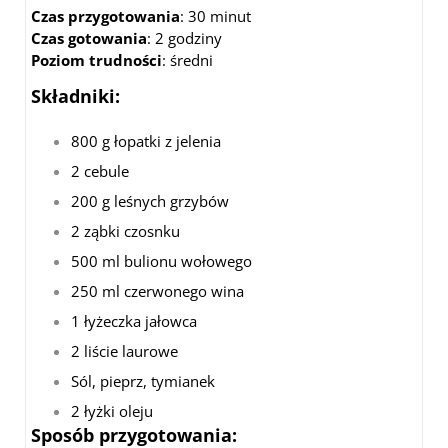
Czas przygotowania
: 30 minut
Czas gotowania
: 2 godziny
Poziom trudności
: średni
Składniki:
800 g łopatki z jelenia
2 cebule
200 g leśnych grzybów
2 ząbki czosnku
500 ml bulionu wołowego
250 ml czerwonego wina
1 łyżeczka jałowca
2 liście laurowe
Sól, pieprz, tymianek
2 łyżki oleju
Sposób przygotowania: