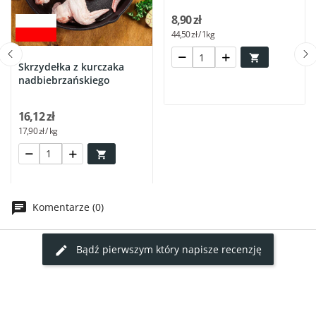
8,90 zł
44,50 zł / 1kg

Skrzydełka z kurczaka
nadbiebrzańskiego
16,12 zł
17,90 zł / kg

Komentarze (0)
Bądź pierwszym który napisze recenzję