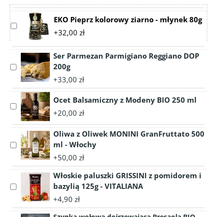
EKO Pieprz kolorowy ziarno - młynek 80g
Select
+32,00 zł
accessory
EKO
Ser Parmezan Parmigiano Reggiano DOP
Pieprz
200g
kolorowy
Select
ziarno
accessory
+33,00 zł
-
Ser
młynek
Parmezan
Ocet Balsamiczny z Modeny BIO 250 ml
Select
80g
Parmigiano
+20,00 zł
accessory
Reggiano
Ocet
DOP
Oliwa z Oliwek MONINI GranFruttato 500
Balsamiczny
200g
ml - Włochy
Select
z
accessory
Modeny
+50,00 zł
Oliwa
BIO
Włoskie paluszki GRISSINI z pomidorem i
z
250
Oliwek
bazylią 125g - VITALIANA
Select
ml
MONINI
accessory
+4,90 zł
GranFruttato
Włoskie
500
Szynka wołowa dojrzewająca Bresaola BIO