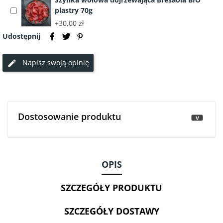
paluszki
ml
plastry 70g
Select
GRISSINI
-
accessory
z
+30,00 zł
Włochy
Szynka
pomidorem
Udostępnij
wołowa
i
dojrzewająca
bazylią
Napisz swoją opinię
Bresaola
125g
BIO
-
plastry
VITALIANA
70g
Dostosowanie produktu
>
OPIS
SZCZEGÓŁY PRODUKTU
SZCZEGÓŁY DOSTAWY