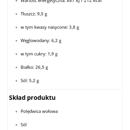
Wartość energetyczna:
887 kJ / 212 kcal
Tłuszcz:
9,5 g
w tym kwasy nasycone:
3,8 g
Węglowodany:
6,2 g
w tym cukry:
1,9 g
Białko:
26,5 g
Sól:
5,2 g
Skład produktu
Polędwica wołowa
Sól