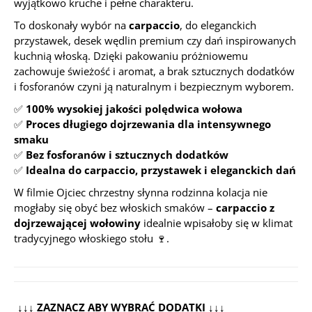
wyjątkowo kruche i pełne charakteru.
To doskonały wybór na
carpaccio
, do eleganckich
przystawek, desek wędlin premium czy dań inspirowanych
kuchnią włoską. Dzięki pakowaniu próżniowemu
zachowuje świeżość i aromat, a brak sztucznych dodatków
i fosforanów czyni ją naturalnym i bezpiecznym wyborem.
✅
100% wysokiej jakości polędwica wołowa
✅
Proces długiego dojrzewania dla intensywnego
smaku
✅
Bez fosforanów i sztucznych dodatków
✅
Idealna do carpaccio, przystawek i eleganckich dań
W filmie
Ojciec chrzestny
słynna rodzinna kolacja nie
mogłaby się obyć bez włoskich smaków –
carpaccio z
dojrzewającej wołowiny
idealnie wpisałoby się w klimat
tradycyjnego włoskiego stołu 🍷.
↓↓↓ ZAZNACZ ABY WYBRAĆ DODATKI ↓↓↓