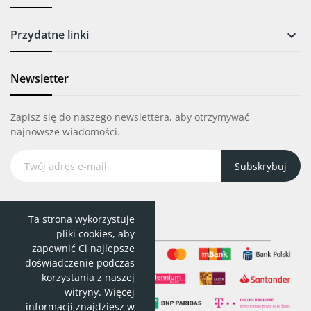
Przydatne linki

Newsletter
Zapisz się do naszego newslettera, aby otrzymywać
najnowsze wiadomości.
Subskrybuj
Ta strona wykorzystuje
pliki cookies, aby
zapewnić Ci najlepsze
doświadczenie podczas
korzystania z naszej
witryny. Więcej
informacji znajdziesz w