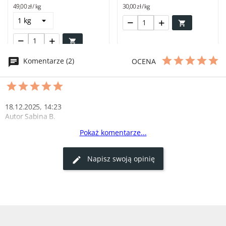
49,00 zł / kg
30,00 zł / kg


Komentarze (2)
OCENA
18.12.2025, 14:23
Autor Sabina B.
Pokaż komentarze...
S.B.
Ligawa mięsko widać świeże. Polecam wszystkim. Będę wracać i 
Napisz swoją opinię
zamawiać 
0
0
16.07.2024, 14:18