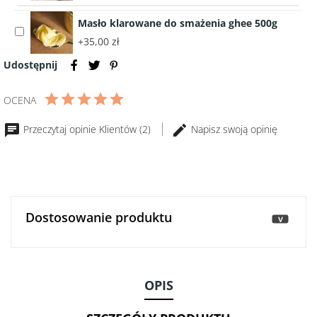
Oryginalna
KOŚCI
Masło klarowane do smażenia ghee 500g
Musztarda
SZPIKOWYCH
Select
Dijon
350ml
+35,00 zł
accessory
Maille
Masło
Udostępnij
215g
klarowane
do
OCENA
smażenia
ghee
Przeczytaj opinie Klientów (2)
Napisz swoją opinię
500g
Dostosowanie produktu
>
OPIS