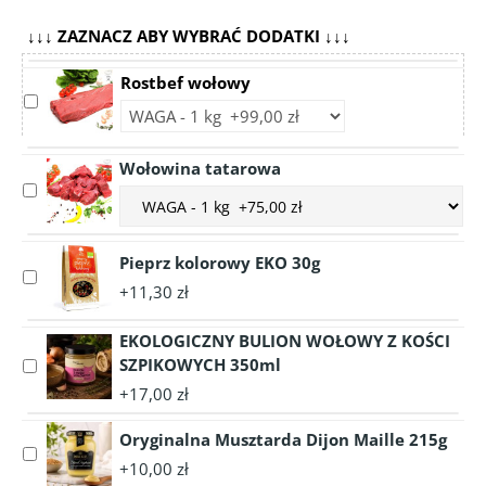
↓↓↓ ZAZNACZ ABY WYBRAĆ DODATKI ↓↓↓
Rostbef wołowy
Select
Choose
accessory
accessory
Rostbef
variant
Wołowina tatarowa
wołowy
Rostbef
Select
Choose
wołowy
accessory
accessory
Wołowina
variant
tatarowa
Pieprz kolorowy EKO 30g
Wołowina
Select
tatarowa
+11,30 zł
accessory
Pieprz
EKOLOGICZNY BULION WOŁOWY Z KOŚCI
kolorowy
SZPIKOWYCH 350ml
Select
EKO
accessory
30g
+17,00 zł
EKOLOGICZNY
BULION
Oryginalna Musztarda Dijon Maille 215g
Select
WOŁOWY
+10,00 zł
accessory
Z