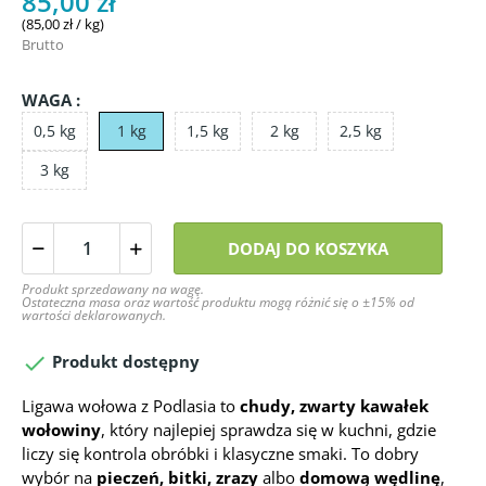
85,00 zł
(85,00 zł / kg)
Brutto
WAGA :
0,5 kg
1 kg
1,5 kg
2 kg
2,5 kg
3 kg
DODAJ DO KOSZYKA
Produkt sprzedawany na wagę.
Ostateczna masa oraz wartość produktu mogą różnić się o ±15% od
wartości deklarowanych.

Produkt dostępny
Ligawa wołowa z Podlasia to
chudy, zwarty kawałek
wołowiny
, który najlepiej sprawdza się w kuchni, gdzie
liczy się kontrola obróbki i klasyczne smaki. To dobry
wybór na
pieczeń, bitki, zrazy
albo
domową wędlinę
,