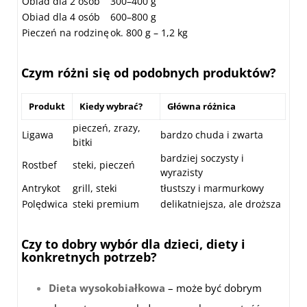
Obiad dla 2 osób
300–400 g
Obiad dla 4 osób
600–800 g
Pieczeń na rodzinę
ok. 800 g – 1,2 kg
Czym różni się od podobnych produktów?
Produkt
Kiedy wybrać?
Główna różnica
pieczeń, zrazy,
Ligawa
bardzo chuda i zwarta
bitki
bardziej soczysty i
Rostbef
steki, pieczeń
wyrazisty
Antrykot
grill, steki
tłustszy i marmurkowy
Polędwica
steki premium
delikatniejsza, ale droższa
Czy to dobry wybór dla dzieci, diety i
konkretnych potrzeb?
Dieta wysokobiałkowa
– może być dobrym