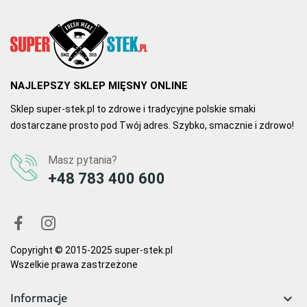
Autor Wojtek
Świeża i soczysta!
Idealna ligawa, od razu widać, że jest prosto z rozbioru. Bardzo 
ładny zapach i kolor. Polecam
NAJLEPSZY SKLEP MIĘSNY ONLINE
0
0
Sklep super-stek.pl to zdrowe i tradycyjne polskie smaki
dostarczane prosto pod Twój adres. Szybko, smacznie i zdrowo!
Masz pytania?
+48 783 400 600
Copyright © 2015-2025 super-stek.pl
Wszelkie prawa zastrzeżone
Informacje
