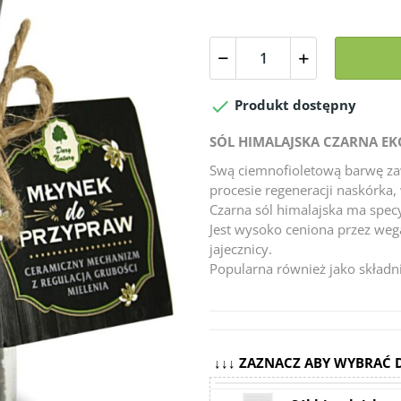

Produkt dostępny
SÓL HIMALAJSKA CZARNA EK
Swą ciemnofioletową barwę zaw
procesie regeneracji naskórka,
Czarna sól himalajska ma specy
Jest wysoko ceniona przez weg
jajecznicy.
Popularna również jako składni
↓↓↓ ZAZNACZ ABY WYBRAĆ 