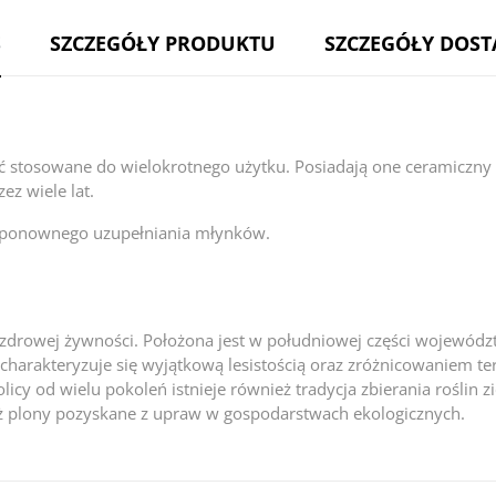
S
SZCZEGÓŁY PRODUKTU
SZCZEGÓŁY DOS
ć stosowane do wielokrotnego użytku. Posiadają one ceramiczny 
ez wiele lat.
 ponownego uzupełniania młynków.
az zdrowej żywności. Położona jest w południowej części wojewód
charakteryzuje się wyjątkową lesistością oraz zróżnicowaniem te
okolicy od wielu pokoleń istnieje również tradycja zbierania rośli
ż plony pozyskane z upraw w gospodarstwach ekologicznych.