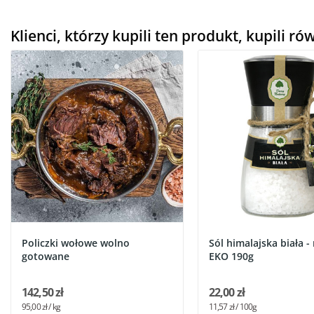
Klienci, którzy kupili ten produkt, kupili ró
Policzki wołowe wolno
Sól himalajska biała 
gotowane
EKO 190g
142,50 zł
22,00 zł
95,00 zł / kg
11,57 zł / 100g