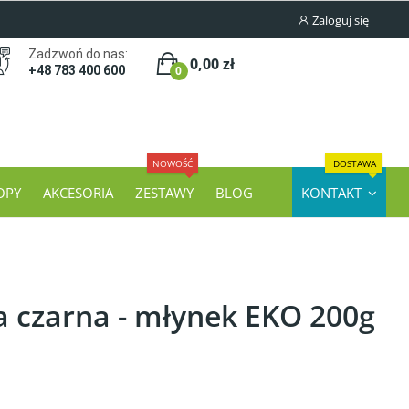
Zaloguj się
Zadzwoń do nas:
0,00 zł
0
+48 783 400 600
NOWOŚĆ
DOSTAWA
OPY
AKCESORIA
ZESTAWY
BLOG
KONTAKT
a czarna - młynek EKO 200g