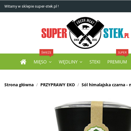
Witamy w sklepie super-stek.pl !
ŚWIEŻE
SUPER
MIĘSO
WĘDLINY
STEKI
PREMIUM
Strona główna
PRZYPRAWY EKO
Sól himalajska czarna -