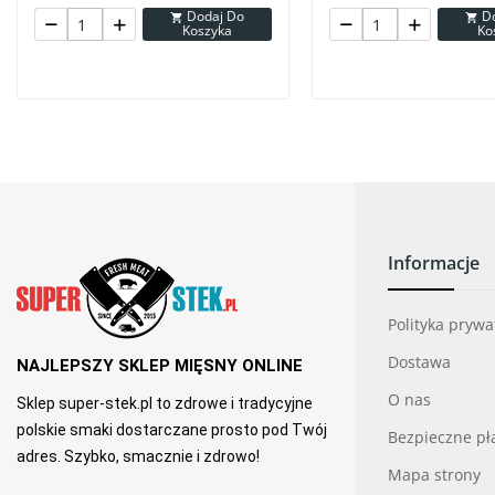
Dodaj Do
Dodaj Do


Koszyka
Ko
Informacje
Polityka pryw
Dostawa
NAJLEPSZY SKLEP MIĘSNY ONLINE
O nas
Sklep super-stek.pl to zdrowe i tradycyjne
polskie smaki dostarczane prosto pod Twój
Bezpieczne pł
adres. Szybko, smacznie i zdrowo!
Mapa strony