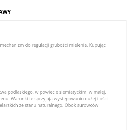
TAWY
mechanizm do regulacji grubości mielenia. Kupując
ztwa podlaskiego, w powiecie siemiatyckim, w małej,
renu. Warunki te sprzyjają występowaniu dużej ilości
n zielarskich ze stanu naturalnego. Obok surowców