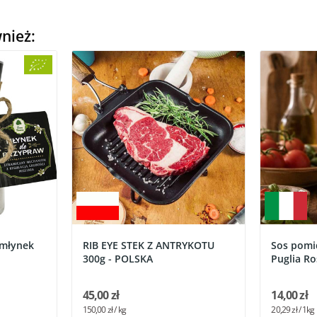
wnież:
- młynek
RIB EYE STEK Z ANTRYKOTU
Sos pomi
300g - POLSKA
Puglia R
45,00 zł
14,00 zł
150,00 zł / kg
20,29 zł / 1kg