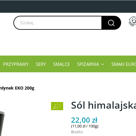
PRZYPRAWY
SERY
SMALCE
SPIŻARNIA
SMAKI EUR
 młynek EKO 200g
Sól himalajsk
22,00 zł
(11,00 zł / 100g)
Brutto