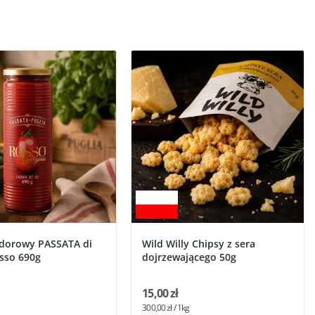
dorowy PASSATA di
Wild Willy Chipsy z sera
osso 690g
dojrzewającego 50g
15,00 zł
300,00 zł / 1kg