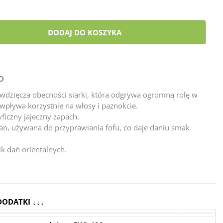
DODAJ DO KOSZYKA
O
dzięcza obecności siarki, która odgrywa ogromną rolę w
 wpływa korzystnie na włosy i paznokcie.
ficzny jajeczny zapach.
an, używana do przyprawiania fofu, co daje daniu smak
k dań orientalnych.
DODATKI ↓↓↓