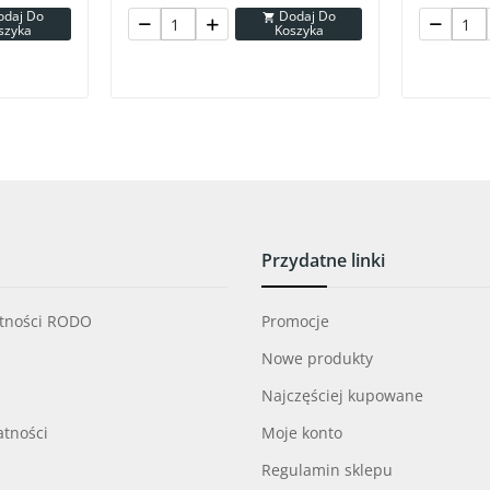
Dodaj Do

szyka
Koszyka
Przydatne linki
atności RODO
Promocje
Nowe produkty
Najczęściej kupowane
atności
Moje konto
Regulamin sklepu