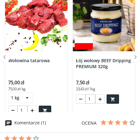
Wołowina tatarowa
Łój wołowy BEEF Dripping
PREMIUM 320g
75,00 zł
7,50 zł
75,00 zł / kg
23,43 zł / 1kg


Komentarze (1)
OCENA