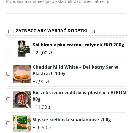
Popularna również jako składnik dań orientalnych.
↓↓↓ ZAZNACZ ABY WYBRAĆ DODATKI ↓↓↓
Sól himalajska czarna - młynek EKO 200g
Select
+22,00 zł
accessory
Sól
Cheddar Mild White – Delikatny Ser w
himalajska
Plastrach 100g
czarna
Select
-
accessory
+7,90 zł
młynek
Cheddar
EKO
Boczek szwarcwaldzki w plastrach BEKON
Mild
200g
White
80g
Select
–
accessory
+11,90 zł
Delikatny
Boczek
Ser
szwarcwaldzki
Śląskie kiełbaski śniadaniowe 200g
Select
w
w
+10,90 zł
accessory
Plastrach
plastrach