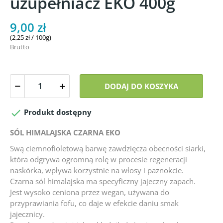
uzupełniacz EKO 400g
9,00 zł
(2,25 zł / 100g)
Brutto
DODAJ DO KOSZYKA

Produkt dostępny
SÓL HIMALAJSKA CZARNA EKO
Swą ciemnofioletową barwę zawdzięcza obecności siarki,
która odgrywa ogromną rolę w procesie regeneracji
naskórka, wpływa korzystnie na włosy i paznokcie.
Czarna sól himalajska ma specyficzny jajeczny zapach.
Jest wysoko ceniona przez wegan, używana do
przyprawiania fofu, co daje w efekcie daniu smak
jajecznicy.