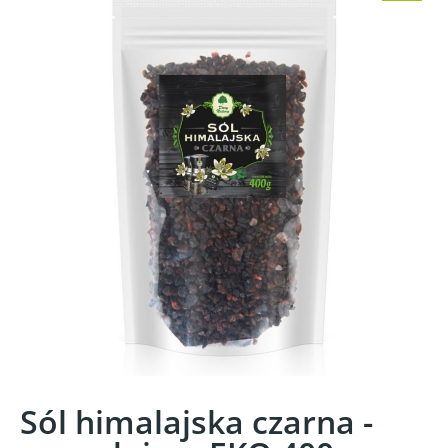
Sól himalajska czarna -