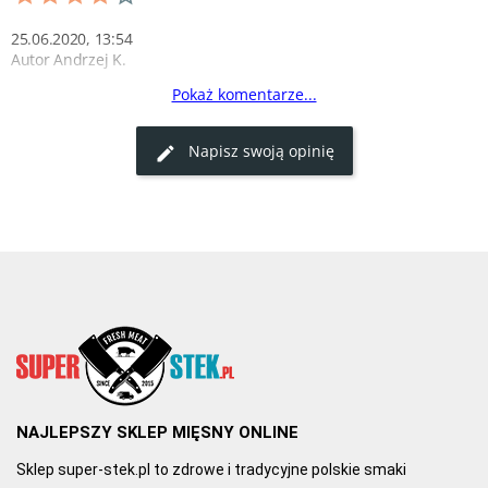
25.06.2020, 13:54
Autor Andrzej K.
Pokaż komentarze...
Dobra cena za dużą ilość
Duże opakowanie czarnej soli himalajskiej, świetna jakość w 
Napisz swoją opinię
dobrej cenie.
0
0
NAJLEPSZY SKLEP MIĘSNY ONLINE
Sklep super-stek.pl to zdrowe i tradycyjne polskie smaki