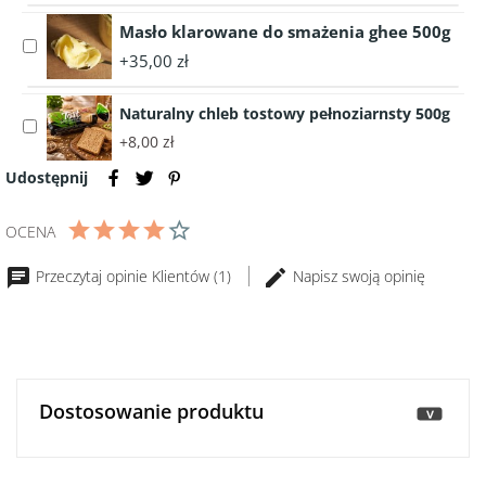
Śląskie
100g
BEKON
Masło klarowane do smażenia ghee 500g
kiełbaski
80g
Select
śniadaniowe
+35,00 zł
accessory
200g
Masło
Naturalny chleb tostowy pełnoziarnsty 500g
klarowane
Select
do
+8,00 zł
accessory
smażenia
Naturalny
Udostępnij
ghee
chleb
500g
tostowy
OCENA
pełnoziarnsty
500g
Przeczytaj opinie Klientów (1)
Napisz swoją opinię
Dostosowanie produktu
>