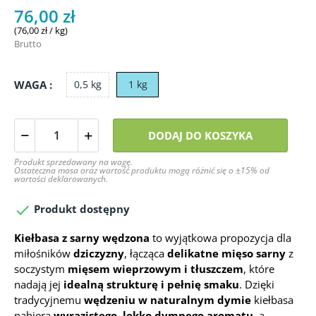
76,00 zł
(76,00 zł / kg)
Brutto
WAGA :
0,5 kg
1 kg
DODAJ DO KOSZYKA
Produkt sprzedawany na wagę.
Ostateczna masa oraz wartość produktu mogą różnić się o ±15% od
wartości deklarowanych.

Produkt dostępny
Kiełbasa z sarny wędzona
to wyjątkowa propozycja dla
miłośników
dziczyzny
, łącząca
delikatne mięso sarny
z
soczystym
mięsem wieprzowym i tłuszczem
, które
nadają jej
idealną strukturę i pełnię smaku
. Dzięki
tradycyjnemu
wędzeniu w naturalnym dymie
kiełbasa
nabiera
wyrazistego, lekko dymnego aromatu
, a