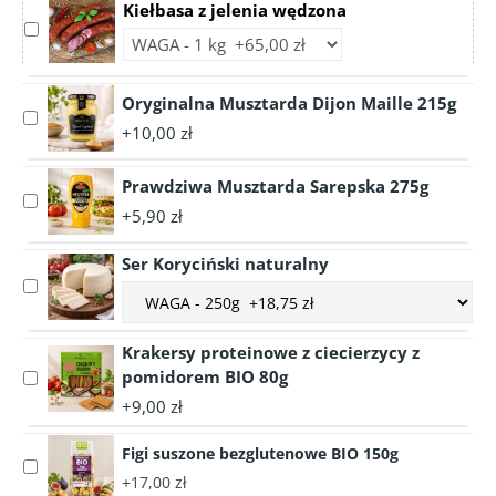
Kiełbasa z jelenia wędzona
Select
Choose
accessory
accessory
Kiełbasa
variant
z
Oryginalna Musztarda Dijon Maille 215g
Kiełbasa
Select
jelenia
+10,00 zł
z
accessory
wędzona
jelenia
Oryginalna
wędzona
Prawdziwa Musztarda Sarepska 275g
Musztarda
Select
Dijon
+5,90 zł
accessory
Maille
Prawdziwa
215g
Ser Koryciński naturalny
Musztarda
Select
Choose
Sarepska
accessory
accessory
275g
Ser
variant
Krakersy proteinowe z ciecierzycy z
Koryciński
Ser
pomidorem BIO 80g
Select
naturalny
Koryciński
accessory
+9,00 zł
naturalny
Krakersy
proteinowe
Figi suszone bezglutenowe BIO 150g
Select
z
+17,00 zł
accessory
ciecierzycy