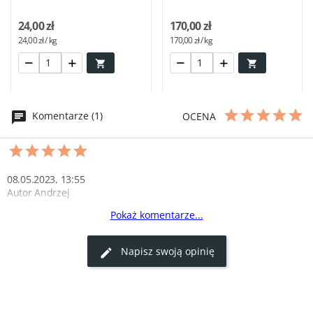
Zelandia
24,00 zł
170,00 zł
24,00 zł / kg
170,00 zł / kg


Komentarze (1)
OCENA
08.05.2023, 13:55
Autor Andrzej
Pokaż komentarze...
Aromatyczna kiełbasa
Kiełbasa z sarny ma niesamowity aromat. Idealna na grilla i do 
Napisz swoją opinię
kanapek. Na pewno kupię ponownie!
0
0