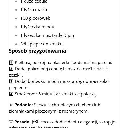
1 duża cebula
1 łyżka masła
100 g borówek
1 łyżeczka miodu
1 łyżeczka musztardy Dijon
Sól i pieprz do smaku
Sposób przygotowania:
1️⃣ Kiełbasę pokrój na plasterki i podsmaż na patelni.
2️⃣ Dodaj pokrojoną cebulę i smaż na maśle, aż się
zeszkli.
3️⃣ Dodaj borówki, miód i musztardę, dopraw solą i
pieprzem.
4️⃣ Smaż przez 5 minut, aż smaki się połączą.
🔹
Podanie
: Serwuj z chrupiącym chlebem lub
ziemniakami pieczonymi z rozmarynem.
💡
Porada
: Jeśli chcesz dodać daniu elegancji, skrop je