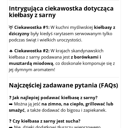
Intrygująca ciekawostka dotycząca
kiełbasy z sarny
🦌
Ciekawostka #1:
W kuchni myśliwskiej
kiełbasy z
dziczyzny
były kiedyś rarytasem serwowanym tylko
podczas świąt i wielkich uroczystości.
🔥
Ciekawostka #2:
W krajach skandynawskich
kiełbasa z sarny podawana jest
z borówkami i
musztardą miodową
, co doskonale komponuje się z
jej dymnym aromatem!
Najczęściej zadawane pytania (FAQs)
❓
Jak najlepiej podawać kiełbasę z sarny?
➡️ Można ją jeść
na zimno, na ciepło, grillować lub
smażyć
, a także dodawać do bigosu i zapiekanek.
❓
Czy kiełbasa z sarny jest sucha?
➡️ Nie, dzięki dodatkowi tłuszczu wieprzowego