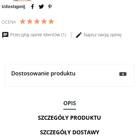
Figi
z
Udostępnij
suszone
pomidorem
bezglutenowe
BIO
OCENA
BIO
80g
150g
Przeczytaj opinie Klientów (1)
Napisz swoją opinię
Dostosowanie produktu
>
OPIS
SZCZEGÓŁY PRODUKTU
SZCZEGÓŁY DOSTAWY