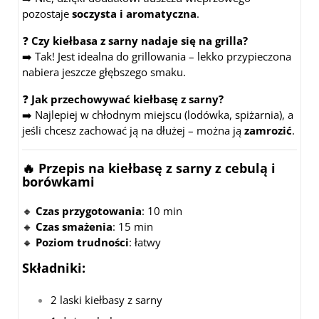
pozostaje
soczysta i aromatyczna
.
❓
Czy kiełbasa z sarny nadaje się na grilla?
➡️ Tak! Jest idealna do grillowania – lekko przypieczona
nabiera jeszcze głębszego smaku.
❓
Jak przechowywać kiełbasę z sarny?
➡️ Najlepiej w chłodnym miejscu (lodówka, spiżarnia), a
jeśli chcesz zachować ją na dłużej – można ją
zamrozić
.
🔥 Przepis na kiełbasę z sarny z cebulą i
borówkami
🔸
Czas przygotowania
: 10 min
🔸
Czas smażenia
: 15 min
🔸
Poziom trudności
: łatwy
Składniki:
2 laski kiełbasy z sarny