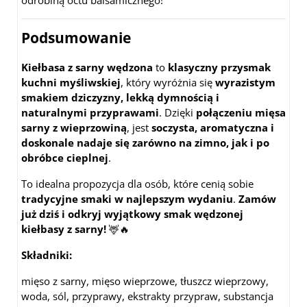
odrobiną octu balsamicznego!
Podsumowanie
Kiełbasa z sarny wędzona
to
klasyczny przysmak
kuchni myśliwskiej
, który wyróżnia się
wyrazistym
smakiem dziczyzny, lekką dymnością i
naturalnymi przyprawami
. Dzięki
połączeniu mięsa
sarny z wieprzowiną
, jest
soczysta, aromatyczna i
doskonale nadaje się zarówno na zimno, jak i po
obróbce cieplnej
.
To idealna propozycja dla osób, które cenią sobie
tradycyjne smaki w najlepszym wydaniu
.
Zamów
już dziś i odkryj wyjątkowy smak wędzonej
kiełbasy z sarny!
🦌🔥
Składniki:
mięso z sarny, mięso wieprzowe, tłuszcz wieprzowy,
woda, sól, przyprawy, ekstrakty przypraw, substancja