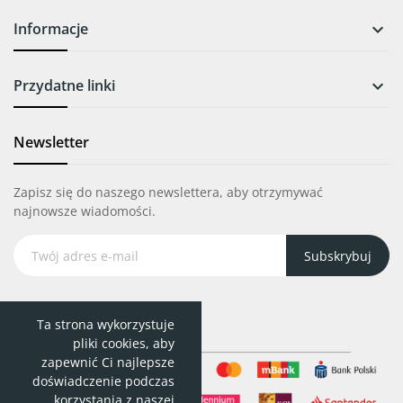
Informacje

Przydatne linki

Newsletter
Zapisz się do naszego newslettera, aby otrzymywać
najnowsze wiadomości.
Subskrybuj
Ta strona wykorzystuje
pliki cookies, aby
zapewnić Ci najlepsze
doświadczenie podczas
korzystania z naszej