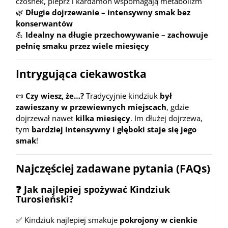
czosnek, pieprz i kardamon wspomagają metabolizm
🌿
Długie dojrzewanie – intensywny smak bez
konserwantów
💪
Idealny na długie przechowywanie – zachowuje
pełnię smaku przez wiele miesięcy
Intrygująca ciekawostka
📜
Czy wiesz, że…?
Tradycyjnie kindziuk
był
zawieszany w przewiewnych miejscach
, gdzie
dojrzewał nawet
kilka miesięcy
. Im dłużej dojrzewa,
tym
bardziej intensywny i głęboki staje się jego
smak
!
Najczęściej zadawane pytania (FAQs)
❓ Jak najlepiej spożywać Kindziuk
Turosieński?
✅ Kindziuk najlepiej smakuje
pokrojony w cienkie