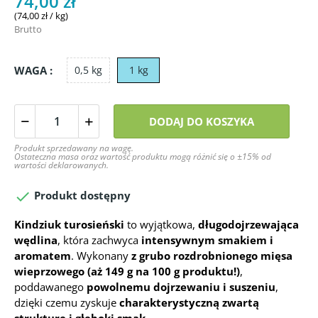
74,00 zł
(74,00 zł / kg)
Brutto
WAGA :
0,5 kg
1 kg
DODAJ DO KOSZYKA
Produkt sprzedawany na wagę.
Ostateczna masa oraz wartość produktu mogą różnić się o ±15% od
wartości deklarowanych.

Produkt dostępny
Kindziuk turosieński
to wyjątkowa,
długodojrzewająca
wędlina
, która zachwyca
intensywnym smakiem i
aromatem
. Wykonany
z grubo rozdrobnionego mięsa
wieprzowego (aż 149 g na 100 g produktu!)
,
poddawanego
powolnemu dojrzewaniu i suszeniu
,
dzięki czemu zyskuje
charakterystyczną zwartą