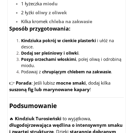
1 łyżeczka
miodu
2 łyżki
oliwy z oliwek
Kilka kromek
chleba na zakwasie
Sposób przygotowania
:
Kindziuka pokrój w cienkie plasterki
i ułóż na
desce.
Dodaj ser pleśniowy i oliwki
.
Posyp orzechami włoskimi
, polej oliwą i odrobiną
miodu.
Podawaj z
chrupiącym chlebem na zakwasie
.
👉
Porada
: Jeśli lubisz
mocne smaki
, dodaj kilka
suszoną fig lub marynowane kapary
!
Podsumowanie
🔥
Kindziuk Turosieński
to wyjątkowa,
długodojrzewająca wędlina o intensywnym smaku
i zwartej strukturze
. Dzięki
starannie dobranym