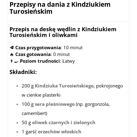
Przepisy na dania z Kindziukiem
Turosieńskim
Przepis na deskę wędlin z Kindziukiem
Turosieńskim i oliwkami
🥩
Czas przygotowania
: 10 minut
🔥
Czas gotowania
: 0 minut
👨‍🍳
Poziom trudności
: Łatwy
Składniki
:
200 g
Kindziuka Turosieńskiego
, pokrojonego
w cienkie plasterki
100 g
sera pleśniowego
(np. gorgonzola,
camembert)
50 g
oliwek czarnych i zielonych
1 garść
orzechów włoskich