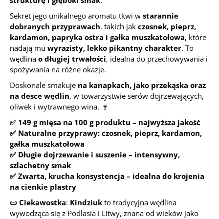
strukturę i głęboki smak
.
Sekret jego unikalnego aromatu tkwi w
starannie
dobranych przyprawach
, takich jak
czosnek, pieprz,
kardamon, papryka ostra i gałka muszkatołowa
, które
nadają mu
wyrazisty, lekko pikantny charakter
. To
wędlina
o długiej trwałości
, idealna do przechowywania i
spożywania na różne okazje.
Doskonale smakuje
na kanapkach, jako przekąska oraz
na desce wędlin
, w towarzystwie serów dojrzewających,
oliwek i wytrawnego wina. 🍷
✅ 149 g mięsa na 100 g produktu – najwyższa jakość
✅ Naturalne przyprawy: czosnek, pieprz, kardamon,
gałka muszkatołowa
✅ Długie dojrzewanie i suszenie – intensywny,
szlachetny smak
✅ Zwarta, krucha konsystencja – idealna do krojenia
na cienkie plastry
📜
Ciekawostka
:
Kindziuk
to tradycyjna wędlina
wywodząca się z Podlasia i Litwy, znana od wieków jako