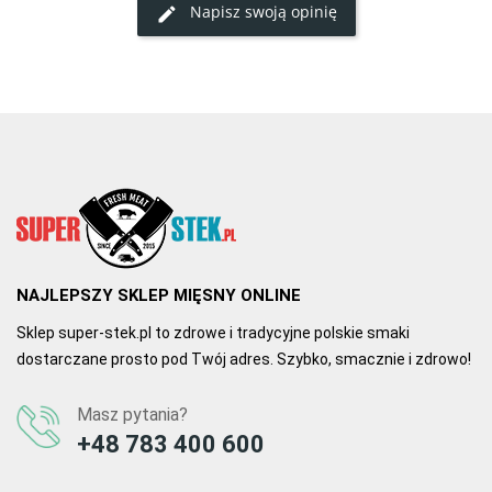
Napisz swoją opinię
1
0
15.04.2020, 17:41
Autor Elżbieta D.
kindziuk turosieński
kindziuk   posiada duże kawałki mięsa ,odpowiednio doprawiony i 
jest bardzo smaczny
0
0
NAJLEPSZY SKLEP MIĘSNY ONLINE
Sklep super-stek.pl to zdrowe i tradycyjne polskie smaki
dostarczane prosto pod Twój adres. Szybko, smacznie i zdrowo!
Masz pytania?
+48 783 400 600