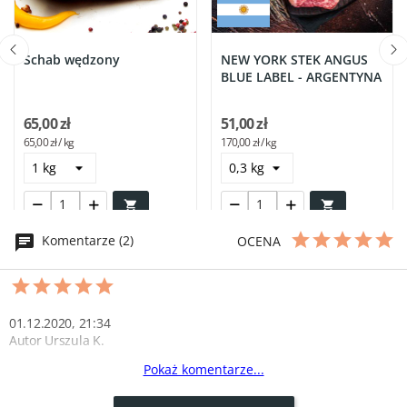
Schab wędzony
NEW YORK STEK ANGUS
BLUE LABEL - ARGENTYNA
65,00 zł
51,00 zł
65,00 zł / kg
170,00 zł / kg


Komentarze (2)
OCENA
01.12.2020, 21:34
Autor Urszula K.
Pokaż komentarze...
rozkosz
jak to mój mąż ujął "" rozkosz podniebienna""