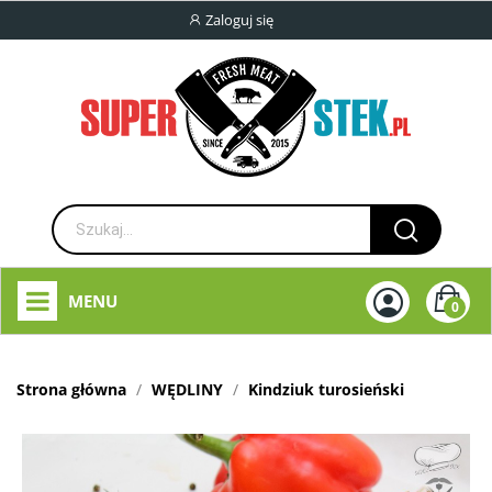
Zaloguj się
MENU
0
Strona główna
WĘDLINY
Kindziuk turosieński