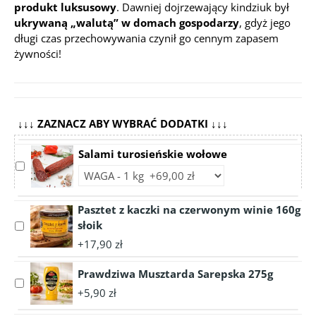
produkt luksusowy
. Dawniej dojrzewający kindziuk był
ukrywaną „walutą” w domach gospodarzy
, gdyż jego
długi czas przechowywania czynił go cennym zapasem
żywności!
↓↓↓ ZAZNACZ ABY WYBRAĆ DODATKI ↓↓↓
Salami turosieńskie wołowe
Select
Choose
accessory
accessory
Salami
variant
Pasztet z kaczki na czerwonym winie 160g
turosieńskie
Salami
słoik
wołowe
Select
turosieńskie
accessory
+17,90 zł
wołowe
Pasztet
z
Prawdziwa Musztarda Sarepska 275g
Select
kaczki
+5,90 zł
accessory
na
Prawdziwa
czerwonym