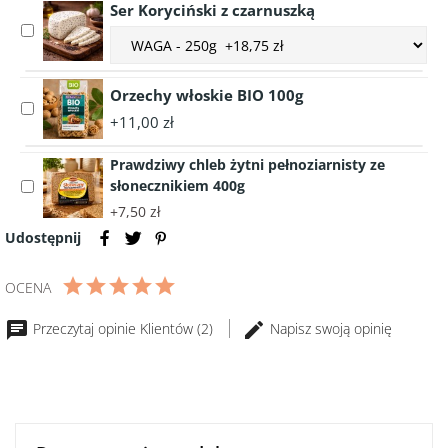
Ser Koryciński z czarnuszką
Musztarda
winie
Select
Choose
Sarepska
160g
accessory
accessory
275g
słoik
Ser
variant
Koryciński
Orzechy włoskie BIO 100g
Ser
Select
z
Koryciński
+11,00 zł
accessory
czarnuszką
z
Orzechy
czarnuszką
Prawdziwy chleb żytni pełnoziarnisty ze
włoskie
słonecznikiem 400g
Select
BIO
accessory
+7,50 zł
100g
Prawdziwy
Udostępnij
chleb
żytni
OCENA
pełnoziarnisty
ze
Przeczytaj opinie Klientów (2)
Napisz swoją opinię
słonecznikiem
400g