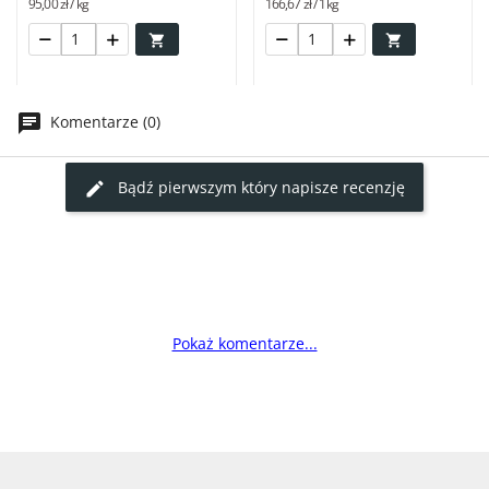
95,00 zł / kg
166,67 zł / 1kg


Komentarze (0)
Bądź pierwszym który napisze recenzję
Pokaż komentarze...