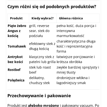
Czym różni się od podobnych produktów?
Produkt
Kiedy wybrać?
Główna różnica
Piąte żebro
grill, reverse
pełna kość, duża porcja i
Angus z
sear, stek do
intensywna
kością
podziału
marmurkowatość
charakterystyczna długa
efektowny stek z
Tomahawk
kość i reprezentacyjna
długą kością
forma
Antrykot
klasyczny stek z
łatwiejsze porcjowanie i
bez kości
patelni lub grilla
krótsza obróbka
stek lub roast
zwykle bardziej sprężysty i
Rostbef
beef
mniej tłusty
delikatny,
drobniejsze włókna i
Polędwica
chudszy stek
łagodniejszy smak
Przechowywanie i pakowanie
Produkt jest
głęboko mrożony
i pakowany vacuum. Po