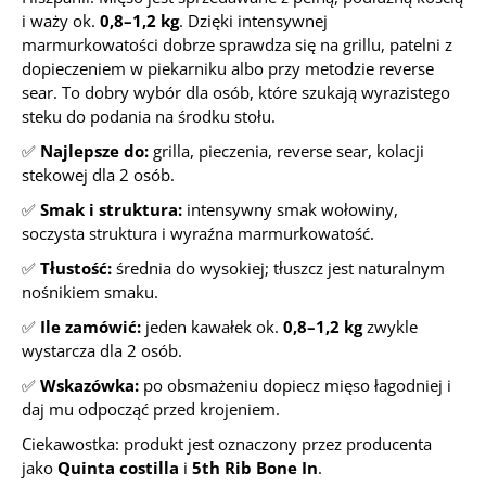
i waży ok.
0,8–1,2 kg
. Dzięki intensywnej
marmurkowatości dobrze sprawdza się na grillu, patelni z
dopieczeniem w piekarniku albo przy metodzie reverse
sear. To dobry wybór dla osób, które szukają wyrazistego
steku do podania na środku stołu.
✅
Najlepsze do:
grilla, pieczenia, reverse sear, kolacji
stekowej dla 2 osób.
✅
Smak i struktura:
intensywny smak wołowiny,
soczysta struktura i wyraźna marmurkowatość.
✅
Tłustość:
średnia do wysokiej; tłuszcz jest naturalnym
nośnikiem smaku.
✅
Ile zamówić:
jeden kawałek ok.
0,8–1,2 kg
zwykle
wystarcza dla 2 osób.
✅
Wskazówka:
po obsmażeniu dopiecz mięso łagodniej i
daj mu odpocząć przed krojeniem.
Ciekawostka: produkt jest oznaczony przez producenta
jako
Quinta costilla
i
5th Rib Bone In
.