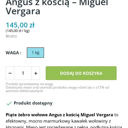
Angus z kością – Miguel
Vergara
145,00 zł
(145,00 zł / kg)
Brutto
WAGA :
1 kg
DODAJ DO KOSZYKA
Produkt sprzedawany na wagę.
Ostateczna masa oraz wartość produktu mogą różnić się o ±15% od
wartości deklarowanych.

Produkt dostępny
Piąte żebro wołowe Angus z kością Miguel Vergara
to
efektowny, mocno marmurkowy kawałek wołowiny z
Hiszpanii. Mięso jest sprzedawane z pełną, podłużną kością