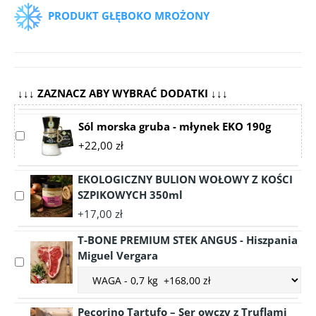
PRODUKT GŁĘBOKO MROŻONY
↓↓↓ ZAZNACZ ABY WYBRAĆ DODATKI ↓↓↓
Sól morska gruba - młynek EKO 190g
Select
+22,00 zł
accessory
Sól
EKOLOGICZNY BULION WOŁOWY Z KOŚCI
morska
SZPIKOWYCH 350ml
gruba
Select
-
accessory
+17,00 zł
młynek
EKOLOGICZNY
EKO
T-BONE PREMIUM STEK ANGUS - Hiszpania
BULION
190g
WOŁOWY
Miguel Vergara
Select
Z
Choose
accessory
KOŚCI
accessory
T-
SZPIKOWYCH
variant
BONE
Pecorino Tartufo – Ser owczy z Truflami
350ml