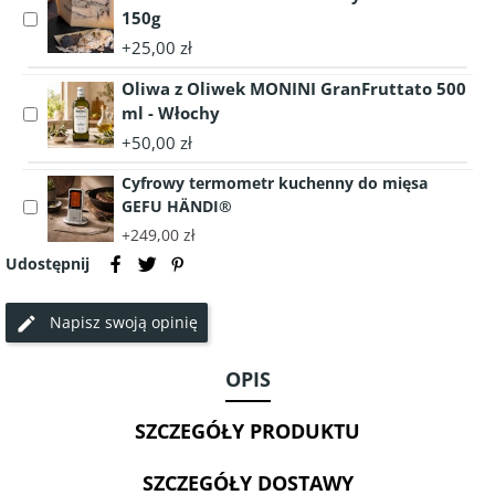
T-
PREMIUM
150g
Select
BONE
STEK
accessory
+25,00 zł
PREMIUM
ANGUS
Pecorino
STEK
-
Oliwa z Oliwek MONINI GranFruttato 500
Tartufo
ANGUS
Hiszpania
–
ml - Włochy
Select
-
Miguel
Ser
accessory
+50,00 zł
Hiszpania
Vergara
owczy
Oliwa
Miguel
z
Cyfrowy termometr kuchenny do mięsa
z
Vergara
Truflami
GEFU HÄNDI®
Select
Oliwek
150g
accessory
MONINI
+249,00 zł
Cyfrowy
GranFruttato
Udostępnij
termometr
500
kuchenny
ml
Napisz swoją opinię
do
-
mięsa
Włochy
GEFU
OPIS
HÄNDI®
SZCZEGÓŁY PRODUKTU
SZCZEGÓŁY DOSTAWY