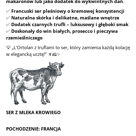
makaronów lub jako dodatek do wykwintnych dań
.
✅
Francuski ser pleśniowy o kremowej konsystencji
✅
Naturalna skórka i delikatne, maślane wnętrze
✅
Dodatek czarnych trufli – luksusowy i głęboki smak
✅
Doskonały do win białych, prosecco i pieczywa
rzemieślniczego
💡
„L’Ortolan z truflami to ser, który zamienia każdą kolację
w elegancką ucztę!”
🍷🧀✨
SER Z MLEKA KROWIEGO
POCHODZENIE: FRANCJA