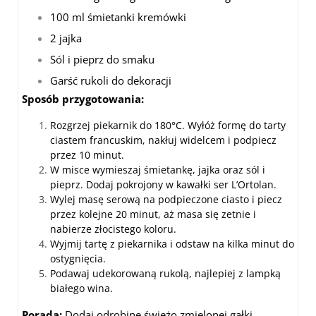
100 ml śmietanki kremówki
2 jajka
Sól i pieprz do smaku
Garść rukoli do dekoracji
Sposób przygotowania:
Rozgrzej piekarnik do 180°C. Wyłóż formę do tarty
ciastem francuskim, nakłuj widelcem i podpiecz
przez 10 minut.
W misce wymieszaj śmietankę, jajka oraz sól i
pieprz. Dodaj pokrojony w kawałki ser L’Ortolan.
Wylej masę serową na podpieczone ciasto i piecz
przez kolejne 20 minut, aż masa się zetnie i
nabierze złocistego koloru.
Wyjmij tartę z piekarnika i odstaw na kilka minut do
ostygnięcia.
Podawaj udekorowaną rukolą, najlepiej z lampką
białego wina.
Porada:
Dodaj odrobinę świeżo zmielonej gałki