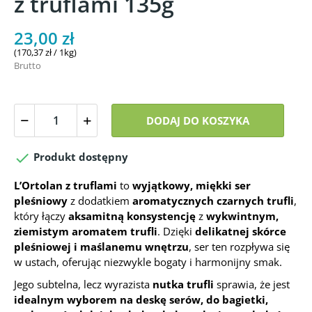
z truflami 135g
23,00 zł
(170,37 zł / 1kg)
Brutto
DODAJ DO KOSZYKA

Produkt dostępny
L’Ortolan z truflami
to
wyjątkowy, miękki ser
pleśniowy
z dodatkiem
aromatycznych czarnych trufli
,
który łączy
aksamitną konsystencję
z
wykwintnym,
ziemistym aromatem trufli
. Dzięki
delikatnej skórce
pleśniowej i maślanemu wnętrzu
, ser ten rozpływa się
w ustach, oferując niezwykle bogaty i harmonijny smak.
Jego subtelna, lecz wyrazista
nutka trufli
sprawia, że jest
idealnym wyborem na deskę serów, do bagietki,