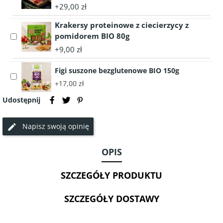
150g
Bresaola
accessory
+29,00 zł
BIO
Włoska
plastry
Krakersy proteinowe z ciecierzycy z
szynka
70g
dojrzewająca
pomidorem BIO 80g
Select
Prosciutto
accessory
+9,00 zł
Crudo
Krakersy
BIO
proteinowe
Figi suszone bezglutenowe BIO 150g
Select
plastry
z
+17,00 zł
accessory
70g
ciecierzycy
Figi
z
Udostępnij
suszone
pomidorem
bezglutenowe
BIO
Napisz swoją opinię
BIO
80g
150g
OPIS
SZCZEGÓŁY PRODUKTU
SZCZEGÓŁY DOSTAWY