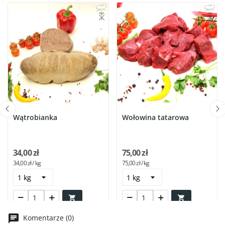
Wątrobianka
Wołowina tatarowa
34,00 zł
75,00 zł
34,00 zł / kg
75,00 zł / kg


Komentarze (0)