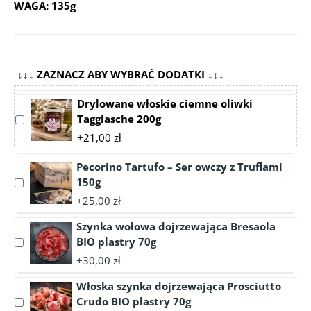
WAGA: 135g
↓↓↓ ZAZNACZ ABY WYBRAĆ DODATKI ↓↓↓
Drylowane włoskie ciemne oliwki
Taggiasche 200g
Select
accessory
+21,00 zł
Drylowane
włoskie
Pecorino Tartufo – Ser owczy z Truflami
ciemne
150g
Select
oliwki
accessory
+25,00 zł
Taggiasche
Pecorino
200g
Szynka wołowa dojrzewająca Bresaola
Tartufo
–
BIO plastry 70g
Select
Ser
accessory
+30,00 zł
owczy
Szynka
z
Włoska szynka dojrzewająca Prosciutto
wołowa
Truflami
dojrzewająca
Crudo BIO plastry 70g
Select