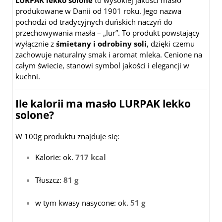
LURPAK lekko solone
to wysokiej jakości masło
produkowane w Danii od 1901 roku. Jego nazwa
pochodzi od tradycyjnych duńskich naczyń do
przechowywania masła – „lur”. To produkt powstający
wyłącznie z
śmietany i odrobiny soli
, dzięki czemu
zachowuje naturalny smak i aromat mleka. Cenione na
całym świecie, stanowi symbol jakości i elegancji w
kuchni.
Ile kalorii ma masło LURPAK lekko
solone?
W 100g produktu znajduje się:
Kalorie: ok.
717 kcal
Tłuszcz:
81 g
w tym kwasy nasycone: ok.
51 g