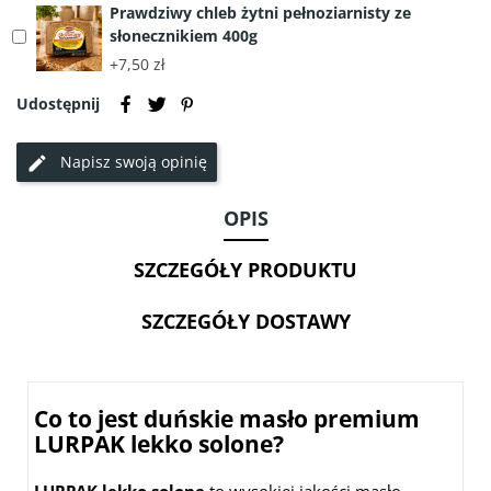
Prawdziwy chleb żytni pełnoziarnisty ze
pełnoziarniste
słonecznikiem 400g
Select
BIO
accessory
120g
+7,50 zł
Prawdziwy
-
Udostępnij
chleb
ALCE
żytni
NERO
pełnoziarnisty
Napisz swoją opinię
ze
słonecznikiem
OPIS
400g
SZCZEGÓŁY PRODUKTU
SZCZEGÓŁY DOSTAWY
Co to jest duńskie masło premium
LURPAK lekko solone?