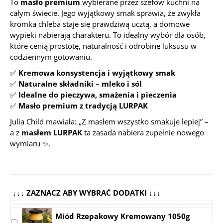
To
masło premium
wybierane przez szefów kuchni na
całym świecie. Jego wyjątkowy smak sprawia, że zwykła
kromka chleba staje się prawdziwą ucztą, a domowe
wypieki nabierają charakteru. To idealny wybór dla osób,
które cenią prostotę, naturalność i odrobinę luksusu w
codziennym gotowaniu.
✅
Kremowa konsystencja i wyjątkowy smak
✅
Naturalne składniki – mleko i sól
✅
Idealne do pieczywa, smażenia i pieczenia
✅
Masło premium z tradycją LURPAK
Julia Child mawiała:
„Z masłem wszystko smakuje lepiej”
–
a z
masłem LURPAK
ta zasada nabiera zupełnie nowego
wymiaru ✨.
↓↓↓ ZAZNACZ ABY WYBRAĆ DODATKI ↓↓↓
Miód Rzepakowy Kremowany 1050g
Select