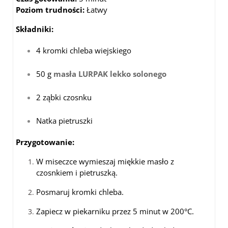
Poziom trudności:
Łatwy
Składniki:
4 kromki chleba wiejskiego
50 g
masła LURPAK lekko solonego
2 ząbki czosnku
Natka pietruszki
Przygotowanie:
W miseczce wymieszaj miękkie masło z
czosnkiem i pietruszką.
Posmaruj kromki chleba.
Zapiecz w piekarniku przez 5 minut w 200°C.