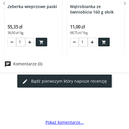
Żeberka wieprzowe paski
Wątrobianka ze
świniobicia 160 g słoik
55,35 zł
11,00 zł
36,90 zł / kg
68,75 zł / 1kg


Komentarze (0)
Bądź pierwszym który napisze recenzję
Pokaż komentarze...