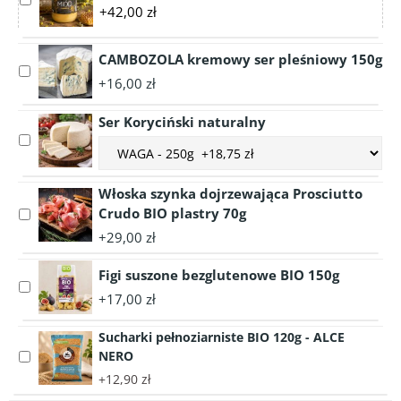
+42,00 zł
accessory
Miód
Rzepakowy
CAMBOZOLA kremowy ser pleśniowy 150g
Select
Kremowany
+16,00 zł
accessory
1050g
CAMBOZOLA
Ser Koryciński naturalny
kremowy
Select
Choose
ser
accessory
accessory
pleśniowy
Ser
variant
150g
Włoska szynka dojrzewająca Prosciutto
Koryciński
Ser
Crudo BIO plastry 70g
Select
naturalny
Koryciński
accessory
+29,00 zł
naturalny
Włoska
szynka
Figi suszone bezglutenowe BIO 150g
Select
dojrzewająca
+17,00 zł
accessory
Prosciutto
Figi
Crudo
Sucharki pełnoziarniste BIO 120g - ALCE
suszone
BIO
NERO
Select
bezglutenowe
plastry
accessory
+12,90 zł
BIO
70g
Sucharki
150g