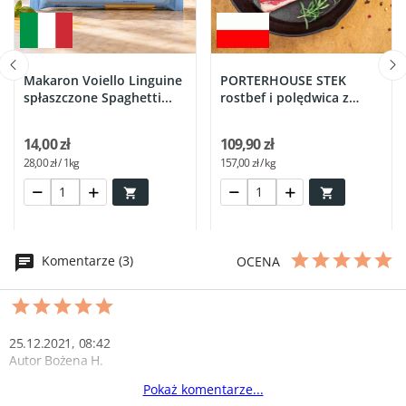
Makaron Voiello Linguine
PORTERHOUSE STEK
spłaszczone Spaghetti...
rostbef i polędwica z
kością...
14,00 zł
109,90 zł
28,00 zł / 1kg
157,00 zł / kg


Komentarze (3)
OCENA
25.12.2021, 08:42
Autor Bożena H.
Pokaż komentarze...
Wątroba cielęca