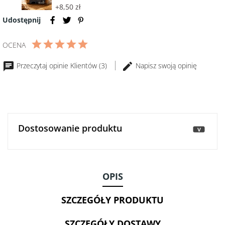
accessory
+8,50 zł
Modeny
Prawdziwy
BIO
Udostępnij
chleb
250
żytni
ml
OCENA
pełnoziarnisty
z
Przeczytaj opinie Klientów (3)
Napisz swoją opinię
siemieniem
lnianym
400g
Dostosowanie produktu
>
OPIS
SZCZEGÓŁY PRODUKTU
SZCZEGÓŁY DOSTAWY