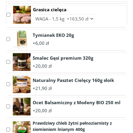
Grasica cielęca
Select
Choose
accessory
accessory
Grasica
variant
cielęca
Tymianek EKO 20g
Grasica
Select
cielęca
+6,00 zł
accessory
Tymianek
EKO
Smalec Gęsi premium 320g
Select
20g
+20,00 zł
accessory
Smalec
Naturalny Pasztet Cielęcy 160g słoik
Gęsi
Select
premium
+21,90 zł
accessory
320g
Naturalny
Ocet Balsamiczny z Modeny BIO 250 ml
Pasztet
Select
Cielęcy
+20,00 zł
accessory
160g
Ocet
słoik
Prawdziwy chleb żytni pełnoziarnisty z
Balsamiczny
siemieniem lnianym 400g
Select
z