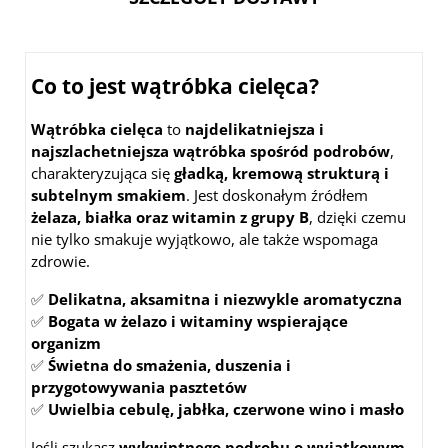
Co to jest wątróbka cielęca?
Wątróbka cielęca
to
najdelikatniejsza i
najszlachetniejsza wątróbka spośród podrobów
,
charakteryzująca się
gładką, kremową strukturą i
subtelnym smakiem
. Jest doskonałym źródłem
żelaza, białka oraz witamin z grupy B
, dzięki czemu
nie tylko smakuje wyjątkowo, ale także wspomaga
zdrowie.
✅
Delikatna, aksamitna i niezwykle aromatyczna
✅
Bogata w żelazo i witaminy wspierające
organizm
✅
Świetna do smażenia, duszenia i
przygotowywania pasztetów
✅
Uwielbia cebulę, jabłka, czerwone wino i masło
Jeśli szukasz
wykwintnego podrobu o wyjątkowym