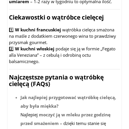
umiarem
– 1-2 razy w tygodniu to optymalna ilość.
Ciekawostki o wątróbce cielęcej
1️⃣
W kuchni francuskiej
wątróbka cielęca smażona
na maśle z dodatkiem czerwonego wina to prawdziwy
przysmak gourmet.
2️⃣
W kuchni włoskiej
podaje się ją w formie „Fegato
alla Veneziana” – z cebulą i odrobiną octu
balsamicznego.
Najczęstsze pytania o wątróbkę
cielęcą (FAQs)
Jak najlepiej przygotować wątróbkę cielęcą,
aby była miękka?
Najlepiej
moczyć ją w mleku przez godzinę
przed smażeniem
– dzięki temu stanie się