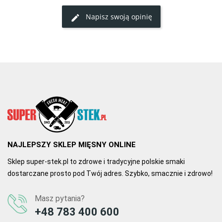
Świeża dostawa, w terminie
Napisz swoją opinię
2
0
30.09.2020, 17:29
Autor Kacper M.
Udany zakup
Smaczna wątróbka. Znacznie delikatniejsza niż wątroba wołowa. 
Polecam
5
1
NAJLEPSZY SKLEP MIĘSNY ONLINE
Sklep super-stek.pl to zdrowe i tradycyjne polskie smaki
dostarczane prosto pod Twój adres. Szybko, smacznie i zdrowo!
08.02.2020, 17:27
Autor Jolanta A.
Masz pytania?
zadowolona klientka
+48 783 400 600
wątróbka świetnej jakości,dostarczona szybciutko,świeża,sklep 