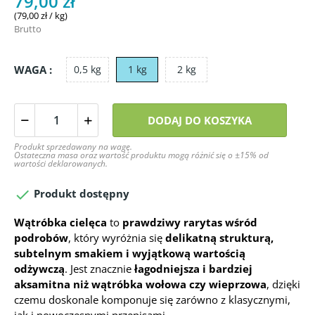
79,00 zł
(79,00 zł / kg)
Brutto
WAGA :
0,5 kg
1 kg
2 kg
DODAJ DO KOSZYKA
Produkt sprzedawany na wagę.
Ostateczna masa oraz wartość produktu mogą różnić się o ±15% od
wartości deklarowanych.

Produkt dostępny
Wątróbka cielęca
to
prawdziwy rarytas wśród
podrobów
, który wyróżnia się
delikatną strukturą,
subtelnym smakiem i wyjątkową wartością
odżywczą
. Jest znacznie
łagodniejsza i bardziej
aksamitna niż wątróbka wołowa czy wieprzowa
, dzięki
czemu doskonale komponuje się zarówno z klasycznymi,