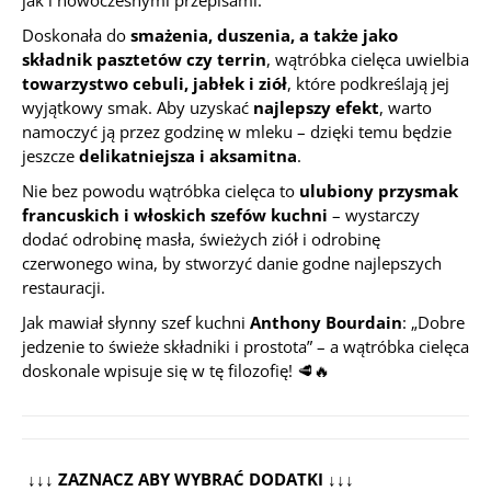
jak i nowoczesnymi przepisami.
Doskonała do
smażenia, duszenia, a także jako
składnik pasztetów czy terrin
, wątróbka cielęca uwielbia
towarzystwo cebuli, jabłek i ziół
, które podkreślają jej
wyjątkowy smak. Aby uzyskać
najlepszy efekt
, warto
namoczyć ją przez godzinę w mleku – dzięki temu będzie
jeszcze
delikatniejsza i aksamitna
.
Nie bez powodu wątróbka cielęca to
ulubiony przysmak
francuskich i włoskich szefów kuchni
– wystarczy
dodać odrobinę masła, świeżych ziół i odrobinę
czerwonego wina, by stworzyć danie godne najlepszych
restauracji.
Jak mawiał słynny szef kuchni
Anthony Bourdain
:
„Dobre
jedzenie to świeże składniki i prostota”
– a wątróbka cielęca
doskonale wpisuje się w tę filozofię! 🥩🔥
↓↓↓ ZAZNACZ ABY WYBRAĆ DODATKI ↓↓↓