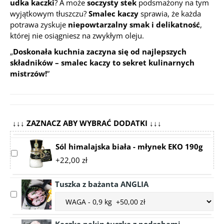
udka kaczki
? A może
soczysty stek
podsmażony na tym
wyjątkowym tłuszczu?
Smalec kaczy
sprawia, że każda
potrawa zyskuje
niepowtarzalny smak i delikatność
,
której nie osiągniesz na zwykłym oleju.
„
Doskonała kuchnia zaczyna się od najlepszych
składników – smalec kaczy to sekret kulinarnych
mistrzów!
”
↓↓↓ ZAZNACZ ABY WYBRAĆ DODATKI ↓↓↓
Sól himalajska biała - młynek EKO 190g
Select
+22,00 zł
accessory
Sól
Tuszka z bażanta ANGLIA
himalajska
Select
biała
Choose
accessory
-
accessory
Tuszka
młynek
variant