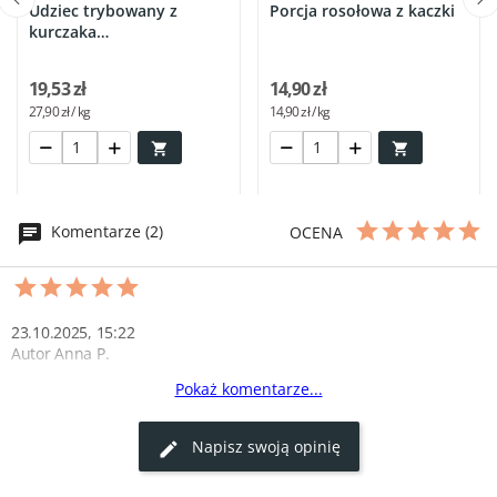
Udziec trybowany z
Porcja rosołowa z kaczki
kurczaka
nadbiebrzańskiego
19,53 zł
14,90 zł
27,90 zł / kg
14,90 zł / kg


Komentarze (2)
OCENA
23.10.2025, 15:22
Autor Anna P.
Pokaż komentarze...
Prawdziwy smak tradycji
Używam do smażenia i pieczenia mięs – nadaje im świetny 
Napisz swoją opinię
aromat i chrupiącą skórkę.
0
0