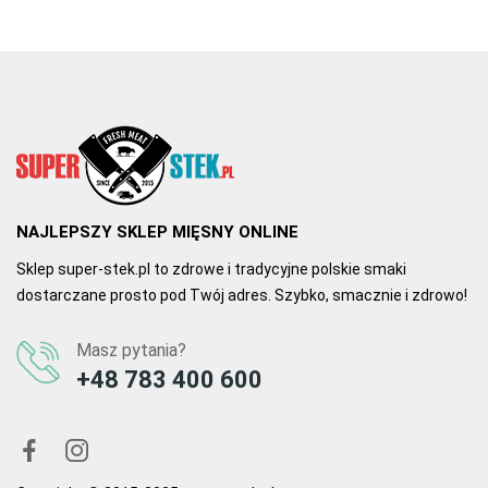
25.11.2021, 17:20
Autor Teresa M.
Król smalców
Smalec kaczy to prawdziwy król w mojej kuchni. Idealny do 
smażenia i pieczenia. Świetna jakość i smak.
NAJLEPSZY SKLEP MIĘSNY ONLINE
0
0
Sklep super-stek.pl to zdrowe i tradycyjne polskie smaki
dostarczane prosto pod Twój adres. Szybko, smacznie i zdrowo!
Masz pytania?
+48 783 400 600