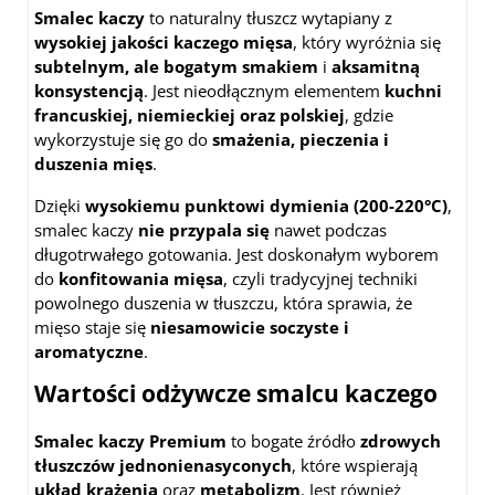
Smalec kaczy
to naturalny tłuszcz wytapiany z
wysokiej jakości kaczego mięsa
, który wyróżnia się
subtelnym, ale bogatym smakiem
i
aksamitną
konsystencją
. Jest nieodłącznym elementem
kuchni
francuskiej, niemieckiej oraz polskiej
, gdzie
wykorzystuje się go do
smażenia, pieczenia i
duszenia mięs
.
Dzięki
wysokiemu punktowi dymienia (200-220°C)
,
smalec kaczy
nie przypala się
nawet podczas
długotrwałego gotowania. Jest doskonałym wyborem
do
konfitowania mięsa
, czyli tradycyjnej techniki
powolnego duszenia w tłuszczu, która sprawia, że
mięso staje się
niesamowicie soczyste i
aromatyczne
.
Wartości odżywcze smalcu kaczego
Smalec kaczy Premium
to bogate źródło
zdrowych
tłuszczów jednonienasyconych
, które wspierają
układ krążenia
oraz
metabolizm
. Jest również