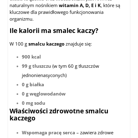
naturalnym nośnikiem
witamin A, D, E i K
, które są
kluczowe dla prawidłowego funkcjonowania
organizmu.
Ile kalorii ma smalec kaczy?
W 100 g
smalcu kaczego
znajduje się:
900 kcal
99 g tłuszczu
(w tym 60 g tłuszczów
jednonienasyconych)
0 g białka
0 g węglowodanów
0 mg sodu
Właściwości zdrowotne smalcu
kaczego
Wspomaga pracę serca
– zawiera zdrowe